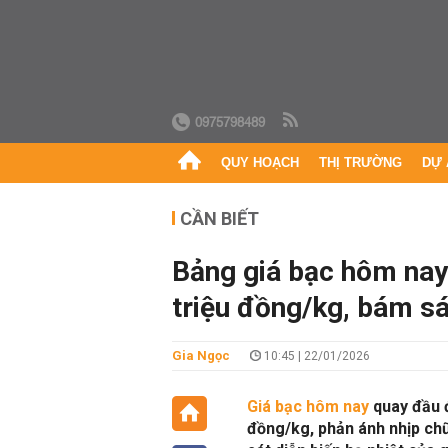
0975798489
QUY HOẠCH
THỊ TRƯỜNG
DỰ 
CẦN BIẾT
Bảng giá bạc hôm nay
triệu đồng/kg, bám sát
Gia Ngọc
10:45 | 22/01/2026
Giá bạc hôm nay
quay đầu đ
đồng/kg, phản ánh nhịp chữ