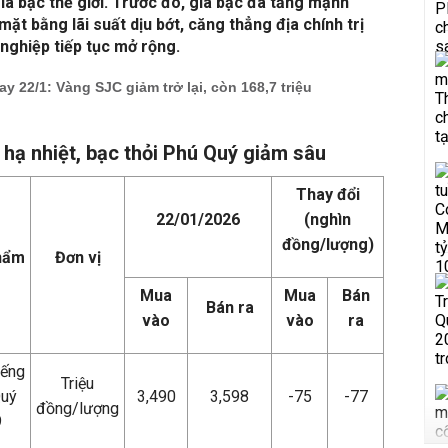
giá bạc thế giới. Trước đó, giá bạc đã tăng mạnh
t bằng lãi suất dịu bớt, căng thẳng địa chính trị
nghiệp tiếp tục mở rộng.
y 22/1: Vàng SJC giảm trở lại, còn 168,7 triệu
hạ nhiệt, bạc thỏi Phú Quý giảm sâu
Thay đổi
22/01/2026
(nghìn
đồng/lượng)
hẩm
Đơn vị
Mua
Mua
Bán
Bán ra
vào
vào
ra
iếng
Triệu
Quý
3,490
3,598
-75
-77
đồng/lượng
9