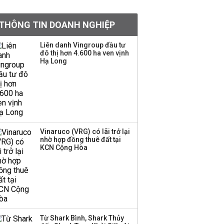
khoản
THÔNG TIN DOANH NGHIỆP
Sau nhịp điều chỉnh
mạnh, CTCK nhìn thấy
Liên danh Vingroup đầu tư
cơ hội ở nhóm cổ phiếu
đô thị hơn 4.600 ha ven vịnh
nào?
Hạ Long
Một thương hiệu thời
trang Việt đóng cửa
sau 5 năm hoạt động,
thanh lý toàn bộ cửa
hàng
Vinaruco (VRG) có lãi trở lại
nhờ hợp đồng thuê đất tại
TOP 10 ngân hàng lãi
KCN Cộng Hòa
lớn nhất từ kinh doanh
ngoại hối nửa đầu năm
2026: Vietcombank
quán quân, ACB dẫn
đầu nhóm tư nhân
Từ Shark Bình, Shark Thủy
Công ty 100 tỷ của