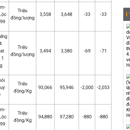
im-
Triệu
Lộc
3,558
3,648
-33
-33
đồng/lượng
999
iếng
4
Triệu
at
3,494
3,580
-69
-71
đồng/lượng
 1
g
hỏi
Triệu
Quý
93,066
95,946
-2,000
-2,053
đồng/Kg
9
im-
Triệu
Lộc
94,880
97,280
-880
-880
đồng/Kg
999