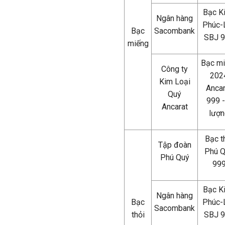
Bạc K
Ngân hàng
Phúc-
Bạc
Sacombank
SBJ 
miếng
Bạc m
Công ty
202
Kim Loại
Ancar
Quý
999 -
Ancarat
lượn
Bạc t
Tập đoàn
Phú 
Phú Quý
99
Bạc K
Ngân hàng
Bạc
Phúc-
Sacombank
thỏi
SBJ 