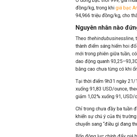
Ở dòng bạc thỏi 999, giá mua
đồng/kg, trong khi
giá bạc A
94,966 triệu đồng/kg, cho th
Nguyên nhân nào đứng
Theo
thehindubusinessline
,
thành điểm sáng hiếm hoi đối
mới trong phiên giữa tuần, c
dao động quanh 93,25–93,30 
bằng cao chưa từng có khi ổ
Tại thời điểm 9h31 ngày 21/1
xuống 91,83 USD/ounce, theo
giảm 1,02% xuống 91, USD/
Chỉ trong chưa đầy ba tuần đ
khiến sự chú ý của thị trườn
chuyển sang “điều gì đang th
Bốn động lực chính đẩy giá b