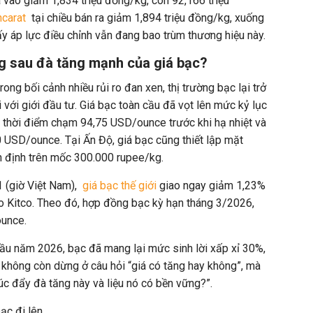
 vào giảm 1,834 triệu đồng/kg, còn 92,166 triệu
ncarat
tại chiều bán ra giảm 1,894 triệu đồng/kg, xuống
ấy áp lực điều chỉnh vẫn đang bao trùm thương hiệu này.
 sau đà tăng mạnh của giá bạc?
 trong bối cảnh nhiều rủi ro đan xen, thị trường bạc lại trở
 với giới đầu tư. Giá bạc toàn cầu đã vọt lên mức kỷ lục
ó thời điểm chạm 94,75 USD/ounce trước khi hạ nhiệt và
USD/ounce. Tại Ấn Độ, giá bạc cũng thiết lập mặt
n định trên mốc 300.000 rupee/kg.
 (giờ Việt Nam),
giá bạc thế giới
giao ngay giảm 1,23%
 Kitco. Theo đó, hợp đồng bạc kỳ hạn tháng 3/2026,
ounce.
ầu năm 2026, bạc đã mang lại mức sinh lời xấp xỉ 30%,
g không còn dừng ở câu hỏi “giá có tăng hay không”, mà
úc đẩy đà tăng này và liệu nó có bền vững?”.
ạc đi lên