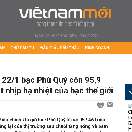
Hà Nội 29.38 °C
|
04:34PM, 08/08/2026
ÁN
CHỦ ĐẦU TƯ
ĐẤU GIÁ - ĐẤU THẦU
KINH DOANH
 22/1 bạc Phú Quý còn 95,9
 nhịp hạ nhiệt của bạc thế giới
iều chỉnh khi giá bạc Phú Quý lùi về 95,946 triệu
ng lại của thị trường sau chuỗi tăng nóng và bám