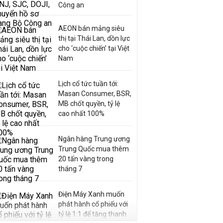
Công an
AEON bán mảng siêu
thị tại Thái Lan, dồn lực
cho ‘cuộc chiến’ tại Việt
Nam
Lịch cổ tức tuần tới:
Masan Consumer, BSR,
MB chốt quyền, tỷ lệ
cao nhất 100%
Ngân hàng Trung ương
Trung Quốc mua thêm
20 tấn vàng trong
tháng 7
Điện Máy Xanh muốn
phát hành cổ phiếu với
tỷ lệ 1:1 để tăng thanh