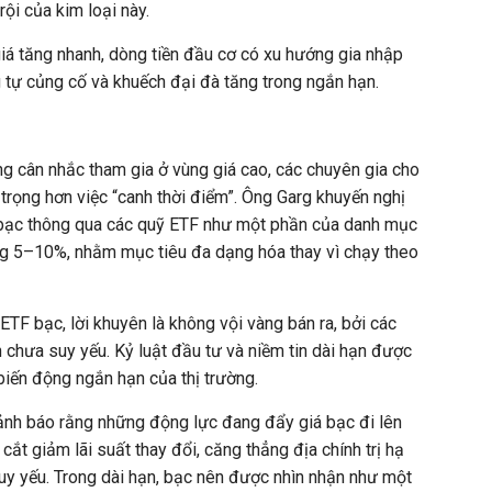
ội của kim loại này.
giá tăng nhanh, dòng tiền đầu cơ có xu hướng gia nhập
 tự củng cố và khuếch đại đà tăng trong ngắn hạn.
g cân nhắc tham gia ở vùng giá cao, các chuyên gia cho
trọng hơn việc “canh thời điểm”. Ông Garg khuyến nghị
 bạc thông qua các quỹ ETF như một phần của danh mục
ảng 5–10%, nhằm mục tiêu đa dạng hóa thay vì chạy theo
TF bạc, lời khuyên là không vội vàng bán ra, bởi các
n chưa suy yếu. Kỷ luật đầu tư và niềm tin dài hạn được
biến động ngắn hạn của thị trường.
cảnh báo rằng những động lực đang đẩy giá bạc đi lên
cắt giảm lãi suất thay đổi, căng thẳng địa chính trị hạ
uy yếu. Trong dài hạn, bạc nên được nhìn nhận như một