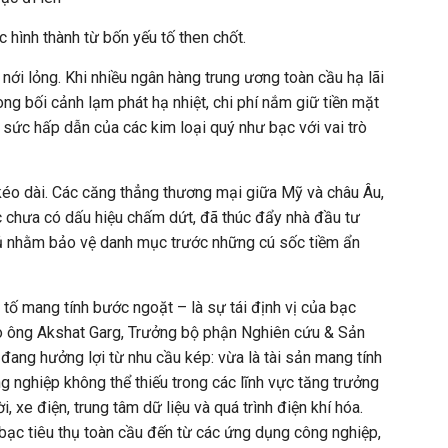
 hình thành từ bốn yếu tố then chốt.
ệ nới lỏng. Khi nhiều ngân hàng trung ương toàn cầu hạ lãi
ong bối cảnh lạm phát hạ nhiệt, chi phí nắm giữ tiền mặt
sức hấp dẫn của các kim loại quý như bạc với vai trò
rị kéo dài. Các căng thẳng thương mại giữa Mỹ và châu Âu,
 chưa có dấu hiệu chấm dứt, đã thúc đẩy nhà đầu tư
hủ nhằm bảo vệ danh mục trước những cú sốc tiềm ẩn
tố mang tính bước ngoặt – là sự tái định vị của bạc
eo ông Akshat Garg, Trưởng bộ phận Nghiên cứu & Sản
đang hưởng lợi từ nhu cầu kép: vừa là tài sản mang tính
ông nghiệp không thể thiếu trong các lĩnh vực tăng trưởng
, xe điện, trung tâm dữ liệu và quá trình điện khí hóa.
bạc tiêu thụ toàn cầu đến từ các ứng dụng công nghiệp,