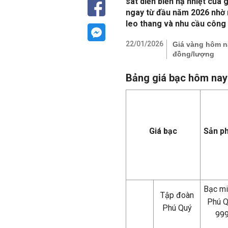
sát diễn biến hạ nhiệt của 
ngay từ đầu năm 2026 nhờ mặ
leo thang và nhu cầu công 
22/01/2026
Giá vàng hôm na
đồng/lượng
Bảng giá bạc hôm nay 
Giá bạc
Sản p
Bạc m
Tập đoàn
Phú 
Phú Quý
99