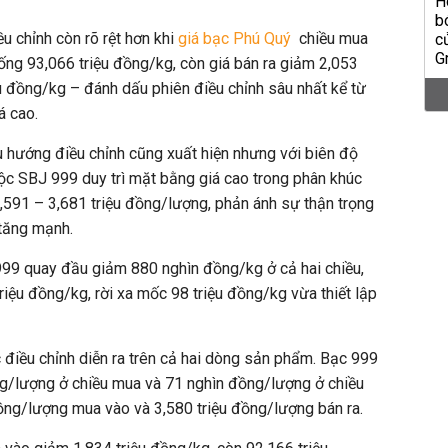
u chỉnh còn rõ rệt hơn khi
giá bạc Phú Quý
chiều mua
ống 93,066 triệu đồng/kg, còn giá bán ra giảm 2,053
ệu đồng/kg – đánh dấu phiên điều chỉnh sâu nhất kể từ
á cao.
 hướng điều chỉnh cũng xuất hiện nhưng với biên độ
ộc SBJ 999 duy trì mặt bằng giá cao trong phân khúc
3,591 – 3,681 triệu đồng/lượng, phản ánh sự thận trọng
 tăng mạnh.
999 quay đầu giảm 880 nghìn đồng/kg ở cả hai chiều,
riệu đồng/kg, rời xa mốc 98 triệu đồng/kg vừa thiết lập
 điều chỉnh diễn ra trên cả hai dòng sản phẩm. Bạc 999
g/lượng ở chiều mua và 71 nghìn đồng/lượng ở chiều
đồng/lượng mua vào và 3,580 triệu đồng/lượng bán ra.