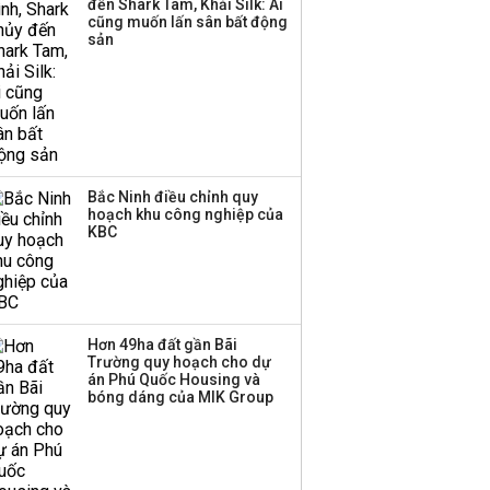
đến Shark Tam, Khải Silk: Ai
Huấn Hoa Hồng bỗng
cũng muốn lấn sân bất động
dưng ‘biến mất’, một
sản
công ty khác đã giải thể
Bắc Ninh điều chỉnh quy
hoạch khu công nghiệp của
KBC
Hơn 49ha đất gần Bãi
Trường quy hoạch cho dự
án Phú Quốc Housing và
bóng dáng của MIK Group