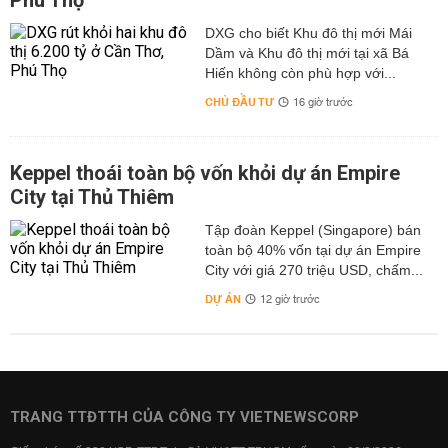
Phú Thọ
DXG cho biết Khu đô thị mới Mái
Dầm và Khu đô thị mới tại xã Bá
Hiến không còn phù hợp với...
CHỦ ĐẦU TƯ
16 giờ trước
Keppel thoái toàn bộ vốn khỏi dự án Empire
City tại Thủ Thiêm
Tập đoàn Keppel (Singapore) bán
toàn bộ 40% vốn tại dự án Empire
City với giá 270 triệu USD, chấm...
DỰ ÁN
12 giờ trước
TRANG TTĐTTH CỦA CÔNG TY VIETNEWSCORP