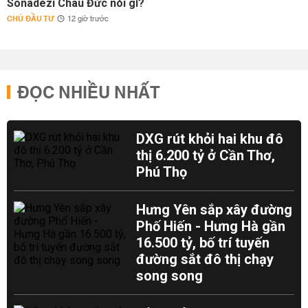
Sonadezi Châu Đức nói gì?
CHỦ ĐẦU TƯ
12 giờ trước
ĐỌC NHIỀU NHẤT
DXG rút khỏi hai khu đô
thị 6.200 tỷ ở Cần Thơ,
Phú Thọ
Hưng Yên sắp xây đường
Phố Hiến - Hưng Hà gần
16.500 tỷ, bố trí tuyến
đường sắt đô thị chạy
song song