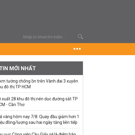
TIN MỚI NHẤT
 km tường chống ồn trên Vành đai 3 xuyên
hu đô thị TP HCM
 xuất 28 khu đô thị nén dọc đường sắt TP
CM - Cần Thơ
iá vàng hôm nay 7/8: Quay đầu giảm hơn 1
iệu đồng/lượng sau hai ngày tăng liên tiếp
u vực Công viên Cầu Giấy sẽ là điểm bắn