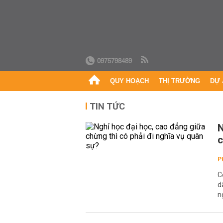
0975798489
QUY HOẠCH
THỊ TRƯỜNG
DỰ 
TIN TỨC
N
c
P
C
d
n