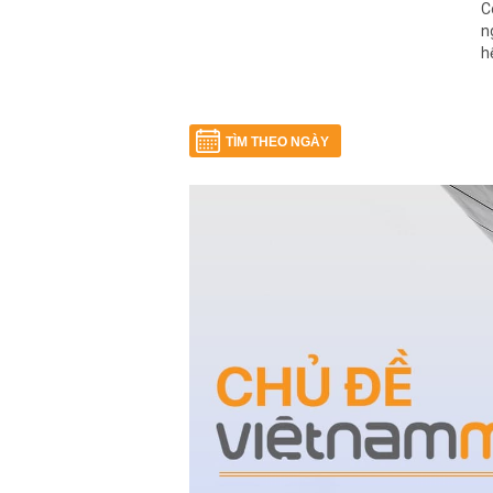
C
n
h
TÌM THEO NGÀY