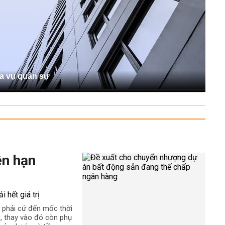
ĩa vụ quân sự
ên hạn
 phải cứ đến mốc thời
rị, thay vào đó còn phụ