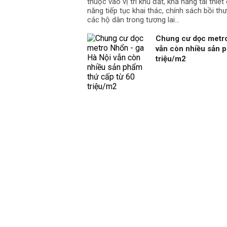
thuộc vào vị trí khu đất, khả năng tái thiế
năng tiếp tục khai thác, chính sách bồi th
các hộ dân trong tương lai…
Chung cư dọc metro
vẫn còn nhiều sản p
triệu/m2