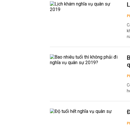
L
P
C
k
n
B
q
P
C
h
Đ
P