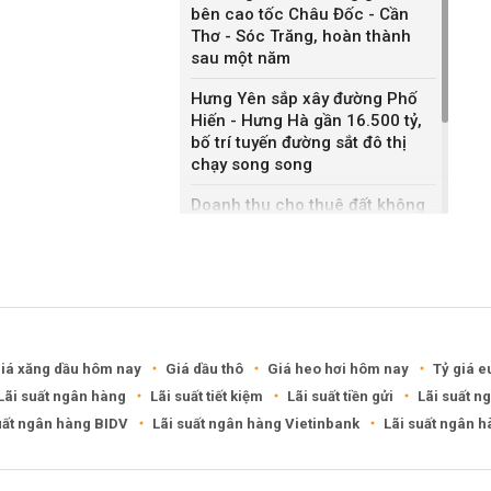
bên cao tốc Châu Đốc - Cần
Thơ - Sóc Trăng, hoàn thành
sau một năm
Hưng Yên sắp xây đường Phố
Hiến - Hưng Hà gần 16.500 tỷ,
bố trí tuyến đường sắt đô thị
chạy song song
Doanh thu cho thuê đất không
bằng bán nhà liền kề, Sonadezi
Châu Đức nói gì?
DXG rút khỏi hai khu đô thị
6.200 tỷ ở Cần Thơ, Phú Thọ
iá xăng dầu hôm nay
Giá dầu thô
Giá heo hơi hôm nay
Tỷ giá e
Lãi suất ngân hàng
Lãi suất tiết kiệm
Lãi suất tiền gửi
Lãi suất n
uất ngân hàng BIDV
Lãi suất ngân hàng Vietinbank
Lãi suất ngân 