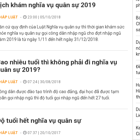
ịch khám nghĩa vụ quân sự 2019
ph
HÁP LUẬT
23:00 | 05/10/2018
B
C
ăn cứ quy định của Luật Nghĩa vụ quân sự thì thời gian khám sức
s
hỏe nghĩa vụ quân sự gọi công dân nhập ngũ cho đợt nhập ngũ
ăm 2019 là từ ngày 1/11 đến hết ngày 31/12/2018.
Dự
nó
k
ao nhiêu tuổi thì không phải đi nghĩa vụ
Đ
uân sự 2019?
tư
HÁP LUẬT
07:24 | 30/08/2018
H
Hà
ông dân được đào tạo trình độ cao đẳng, đại học đã được tạm
th
oãn gọi nhập ngũ thì độ tuổi gọi nhập ngũ đến hết 27 tuổi.
Du
Li
ộ tuổi hết nghĩa vụ quân sự
Ke
HÁP LUẬT
07:37 | 20/10/2017
Ci