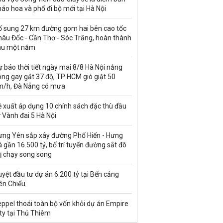
áo hoa và phố đi bộ mới tại Hà Nội
ổ sung 27 km đường gom hai bên cao tốc
hâu Đốc - Cần Thơ - Sóc Trăng, hoàn thành
au một năm
 báo thời tiết ngày mai 8/8 Hà Nội nắng
ng gay gắt 37 độ, TP HCM gió giật 50
m/h, Đà Nẵng có mưa
ề xuất áp dụng 10 chính sách đặc thù đầu
 Vành đai 5 Hà Nội
ưng Yên sắp xây đường Phố Hiến - Hưng
 gần 16.500 tỷ, bố trí tuyến đường sắt đô
ị chạy song song
yệt đầu tư dự án 6.200 tỷ tại Bến cảng
ên Chiểu
ppel thoái toàn bộ vốn khỏi dự án Empire
ty tại Thủ Thiêm