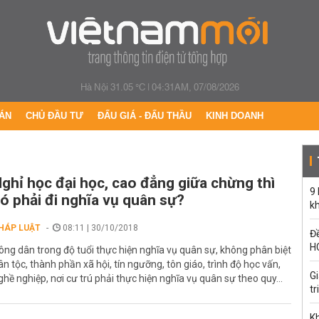
Hà Nội 31.05 °C
|
04:31AM, 07/08/2026
ÁN
CHỦ ĐẦU TƯ
ĐẤU GIÁ - ĐẤU THẦU
KINH DOANH
ghỉ học đại học, cao đẳng giữa chừng thì
9
ó phải đi nghĩa vụ quân sự?
k
HÁP LUẬT
08:11 | 30/10/2018
Đề
H
ông dân trong độ tuổi thực hiện nghĩa vụ quân sự, không phân biệt
ân tộc, thành phần xã hội, tín ngưỡng, tôn giáo, trình độ học vấn,
G
ghề nghiệp, nơi cư trú phải thực hiện nghĩa vụ quân sự theo quy...
tr
Kh