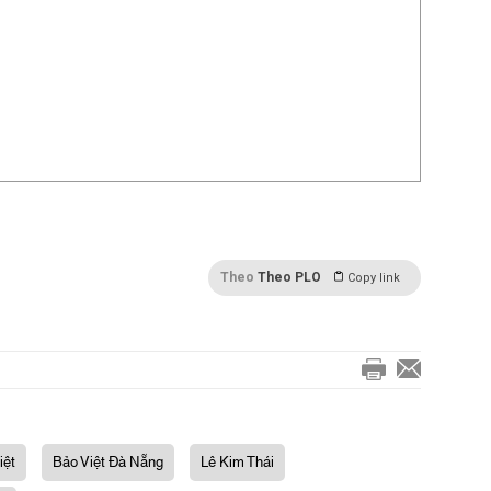
Theo
Theo PLO
Copy link
iệt
Bảo Việt Đà Nẵng
Lê Kim Thái