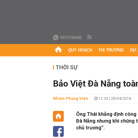
0975798489
QUY HOẠCH
THỊ TRƯỜNG
DỰ 
THỜI SỰ
Bảo Việt Đà Nẵng toà
Nhóm Phóng Viên
12:30 | 28/04/2018
Ông Thái khẳng định công t
Đà Nẵng nhưng khi chúng tô
chủ trương”.