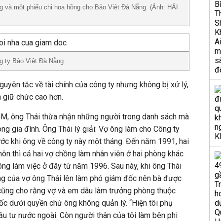
g và một phiếu chi hoa hồng cho Bảo Việt Đà Nẵng. (Ảnh: HẢI
g ty Bảo Việt Đà Nẵng
guyên tắc về tài chính của công ty nhưng không bị xử lý,
 giữ chức cao hơn.
CM, ông Thái thừa nhận những người trong danh sách mà
ng gia đình. Ông Thái lý giải: Vợ ông làm cho Công ty
ước khi ông về công ty này một tháng. Đến năm 1991, hai
hôn thì cả hai vợ chồng làm nhân viên ở hai phòng khác
ng làm việc ở đây từ năm 1996. Sau này, khi ông Thái
ng của vợ ông Thái lên làm phó giám đốc nên bà được
cũng cho rằng vợ và em dâu làm trưởng phòng thuộc
ốc dưới quyền chứ ông không quản lý. “Hiện tôi phụ
ầu tư nước ngoài. Còn người thân của tôi làm bên phi