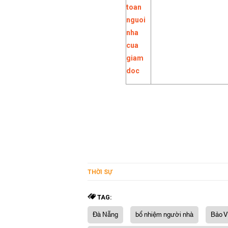
THỜI SỰ
TAG:
Đà Nẵng
bổ nhiệm người nhà
Bảo V