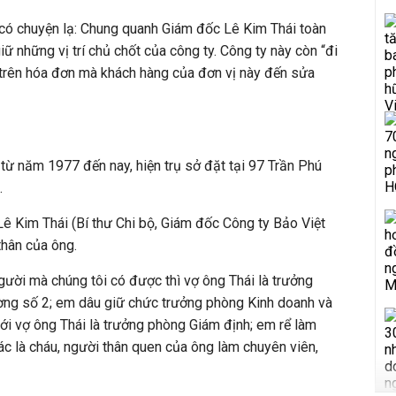
có chuyện lạ: Chung quanh Giám đốc Lê Kim Thái toàn
ữ những vị trí chủ chốt của công ty. Công ty này còn “đi
 trên hóa đơn mà khách hàng của đơn vị này đến sửa
ừ năm 1977 đến nay, hiện trụ sở đặt tại 97 Trần Phú
.
ê Kim Thái (Bí thư Chi bộ, Giám đốc Công ty Bảo Việt
thân của ông.
ười mà chúng tôi có được thì vợ ông Thái là trưởng
ờng số 2; em dâu giữ chức trưởng phòng Kinh doanh và
ới vợ ông Thái là trưởng phòng Giám định; em rể làm
ác là cháu, người thân quen của ông làm chuyên viên,