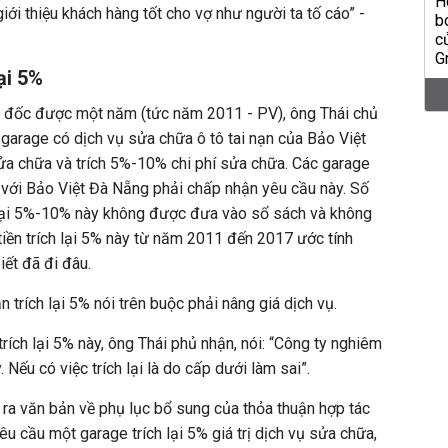
giới thiệu khách hàng tốt cho vợ như người ta tố cáo” -
ại 5%
m đốc được một năm (tức năm 2011 - PV), ông Thái chủ
 garage có dịch vụ sửa chữa ô tô tai nạn của Bảo Việt
a chữa và trích 5%-10% chi phí sửa chữa. Các garage
ới Bảo Việt Đà Nẵng phải chấp nhận yêu cầu này. Số
h lại 5%-10% này không được đưa vào sổ sách và không
tiền trích lại 5% này từ năm 2011 đến 2017 ước tính
iết đã đi đâu.
trích lại 5% nói trên buộc phải nâng giá dịch vụ.
 trích lại 5% này, ông Thái phủ nhận, nói: “Công ty nghiêm
. Nếu có việc trích lại là do cấp dưới làm sai”.
g ra văn bản về phụ lục bổ sung của thỏa thuận hợp tác
êu cầu một garage trích lại 5% giá trị dịch vụ sửa chữa,