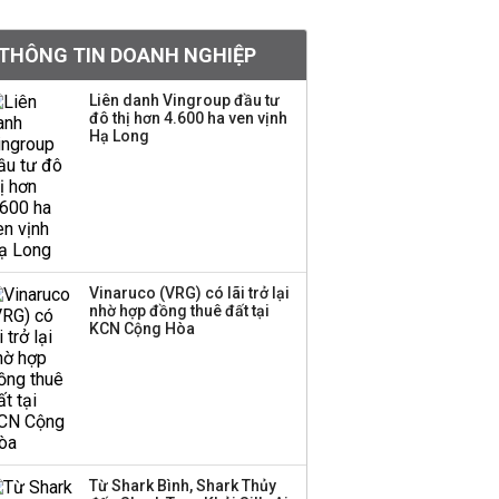
BIDV sắp phát hành
THÔNG TIN DOANH NGHIỆP
gần 500 triệu cổ phiếu,
tăng vốn lên gần
Liên danh Vingroup đầu tư
77.800 tỷ
đô thị hơn 4.600 ha ven vịnh
Hạ Long
Dàn lãnh đạo GenZ nhà
Vingroup,
Techcombank,
VPBank, PC1: Người
nắm 10.000 tỷ đồng cổ
phiếu, người làm chủ
Vinaruco (VRG) có lãi trở lại
tịch ở tuổi 27
nhờ hợp đồng thuê đất tại
KCN Cộng Hòa
Lãnh đạo Vinamilk:
Tăng quy mô đàn bò
thêm 8.000 con, đã
chốt giá nguyên liệu
đến tháng 11
Từ Shark Bình, Shark Thủy
Việt Nam muốn phát