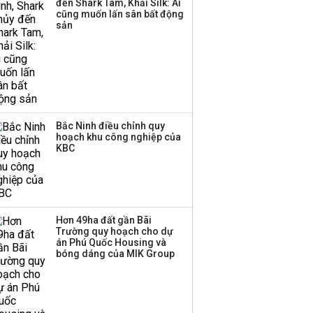
đến Shark Tam, Khải Silk: Ai
triển quỹ hưu trí: Từ tiết
cũng muốn lấn sân bất động
kiệm gia đình thành
sản
nguồn cấp vốn dài hạn
và kinh nghiệm từ
Malaysia
Bắc Ninh điều chỉnh quy
hoạch khu công nghiệp của
KBC
Hơn 49ha đất gần Bãi
Trường quy hoạch cho dự
án Phú Quốc Housing và
bóng dáng của MIK Group