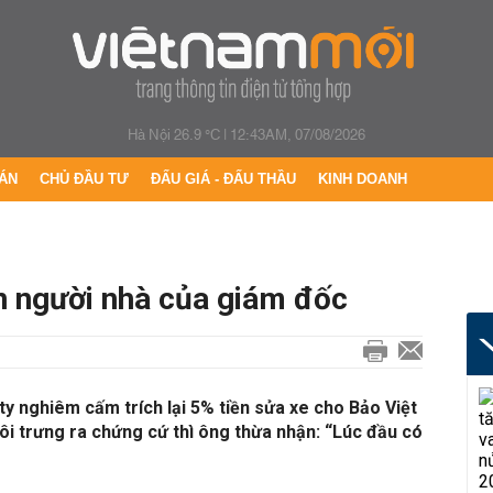
Hà Nội 26.9 °C
|
12:43AM, 07/08/2026
ÁN
CHỦ ĐẦU TƯ
ĐẤU GIÁ - ĐẤU THẦU
KINH DOANH
n người nhà của giám đốc
y nghiêm cấm trích lại 5% tiền sửa xe cho Bảo Việt
i trưng ra chứng cứ thì ông thừa nhận: “Lúc đầu có