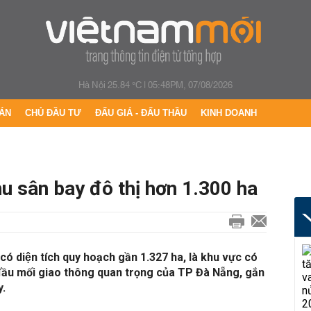
Hà Nội 25.84 °C
|
05:48PM, 07/08/2026
ÁN
CHỦ ĐẦU TƯ
ĐẤU GIÁ - ĐẤU THẦU
KINH DOANH
u sân bay đô thị hơn 1.300 ha
 diện tích quy hoạch gần 1.327 ha, là khu vực có
 đầu mối giao thông quan trọng của TP Đà Nẵng, gắn
y.