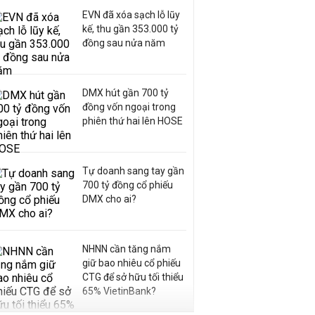
EVN đã xóa sạch lỗ lũy
kế, thu gần 353.000 tỷ
đồng sau nửa năm
DMX hút gần 700 tỷ
đồng vốn ngoại trong
phiên thứ hai lên HOSE
Tự doanh sang tay gần
700 tỷ đồng cổ phiếu
DMX cho ai?
NHNN cần tăng nắm
giữ bao nhiêu cổ phiếu
CTG để sở hữu tối thiểu
65% VietinBank?