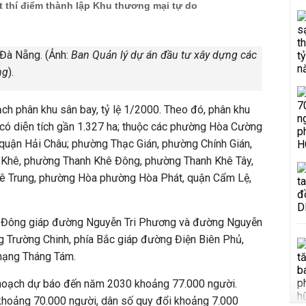
 thí điểm thành lập Khu thương mại tự do
Đà Nẵng. (Ảnh:
Ban Quản lý dự án đầu tư xây dựng các
ng
).
ch phân khu sân bay, tỷ lệ 1/2000. Theo đó, phân khu
 có diện tích gần 1.327 ha; thuộc các phường Hòa Cường
quận Hải Châu; phường Thạc Gián, phường Chính Gián,
Khê, phường Thanh Khê Đông, phường Thanh Khê Tây,
ê Trung, phường Hòa phường Hòa Phát, quận Cẩm Lệ,
a Đông giáp đường Nguyễn Tri Phương và đường Nguyễn
ng Trường Chinh, phía Bắc giáp đường Điện Biên Phủ,
ng Tháng Tám.
hoạch dự báo đến năm 2030 khoảng 77.000 người.
 khoảng 70.000 người, dân số quy đổi khoảng 7.000