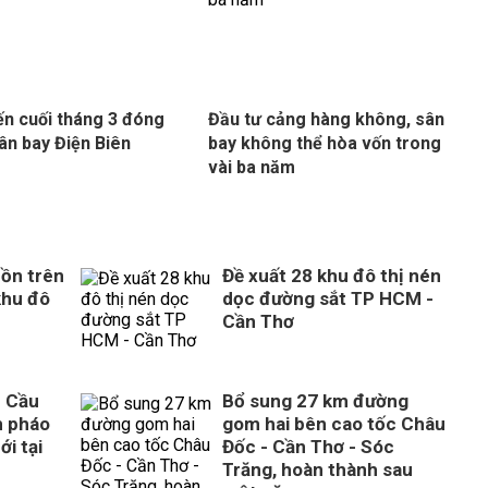
ến cuối tháng 3 đóng
Đầu tư cảng hàng không, sân
ân bay Điện Biên
bay không thể hòa vốn trong
vài ba năm
ồn trên
Đề xuất 28 khu đô thị nén
khu đô
dọc đường sắt TP HCM -
Cần Thơ
n Cầu
Bổ sung 27 km đường
n pháo
gom hai bên cao tốc Châu
ới tại
Đốc - Cần Thơ - Sóc
Trăng, hoàn thành sau