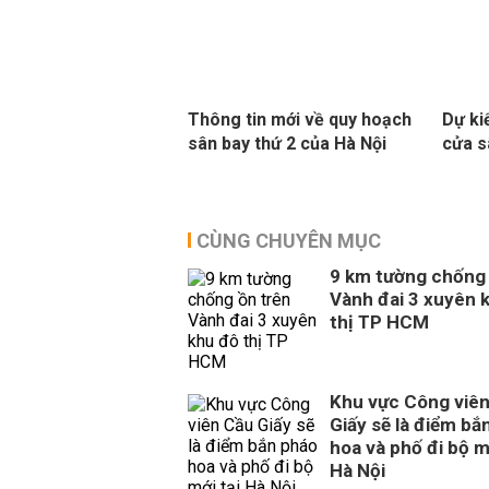
Thông tin mới về quy hoạch
Dự ki
sân bay thứ 2 của Hà Nội
cửa s
CÙNG CHUYÊN MỤC
9 km tường chống 
Vành đai 3 xuyên 
thị TP HCM
Khu vực Công viê
Giấy sẽ là điểm bắ
hoa và phố đi bộ m
Hà Nội