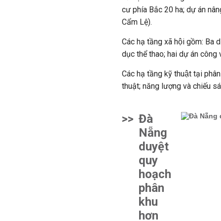
cư phía Bắc 20 ha; dự án nân
Cẩm Lệ).
Các hạ tầng xã hội gồm: B
dục thể thao; hai dự án công 
Các hạ tầng kỹ thuật tại p
thuật; năng lượng và chiếu sá
>>
Đà
Nẵng
duyệt
quy
hoạch
phân
khu
hơn