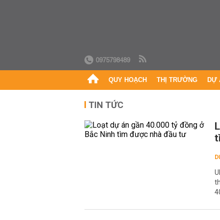
0975798489
QUY HOẠCH
THỊ TRƯỜNG
DỰ 
TIN TỨC
L
t
D
U
t
4