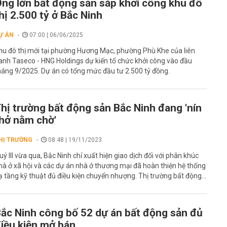
ng lớn bất động sản sắp khởi công khu đô
hị 2.500 tỷ ở Bắc Ninh
Ự ÁN
07:00 | 06/06/2025
hu đô thị mới tại phường Hương Mạc, phường Phù Khe của liên
anh Taseco - HNG Holdings dự kiến tổ chức khởi công vào đầu
háng 9/2025. Dự án có tổng mức đầu tư 2.500 tỷ đồng.
hị trường bất động sản Bắc Ninh đang 'nín
hở nằm chờ'
HỊ TRƯỜNG
08:48 | 19/11/2023
uý III vừa qua, Bắc Ninh chỉ xuất hiện giao dịch đối với phân khúc
hà ở xã hội và các dự án nhà ở thương mại đã hoàn thiện hệ thống
ạ tầng kỹ thuật đủ điều kiện chuyển nhượng. Thị trường bất động...
ắc Ninh công bố 52 dự án bất động sản đủ
iều kiện mở bán