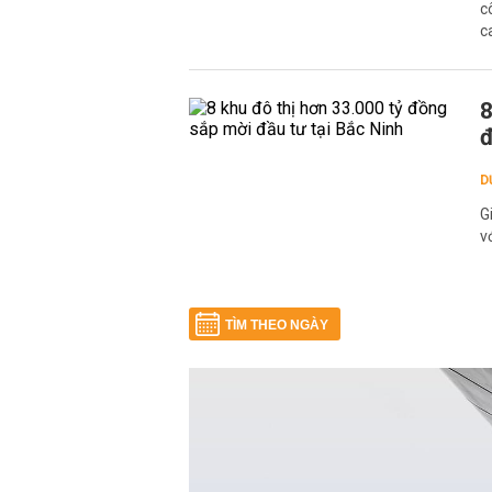
c
c
8
đ
D
G
v
TÌM THEO NGÀY