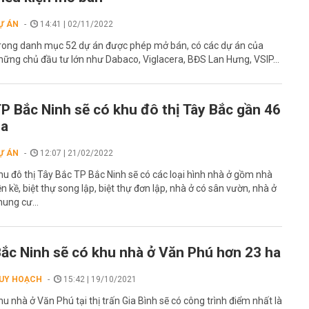
Ự ÁN
14:41 | 02/11/2022
rong danh mục 52 dự án được phép mở bán, có các dự án của
hững chủ đầu tư lớn như Dabaco, Viglacera, BĐS Lan Hưng, VSIP...
P Bắc Ninh sẽ có khu đô thị Tây Bắc gần 46
ha
Ự ÁN
12:07 | 21/02/2022
hu đô thị Tây Bắc TP Bắc Ninh sẽ có các loại hình nhà ở gồm nhà
iền kề, biệt thự song lập, biệt thự đơn lập, nhà ở có sân vườn, nhà ở
hung cư...
ắc Ninh sẽ có khu nhà ở Văn Phú hơn 23 ha
UY HOẠCH
15:42 | 19/10/2021
hu nhà ở Văn Phú tại thị trấn Gia Bình sẽ có công trình điểm nhất là