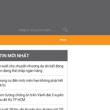
TIN MỚI NHẤT
ề xuất cho chuyển nhượng dự án bất động
ản đang thế chấp ngân hàng
hung cư đến mốc niên hạn không phải hết
á trị
 km tường chống ồn trên Vành đai 3 xuyên
hu đô thị TP HCM
 xuất 28 khu đô thị nén dọc đường sắt TP