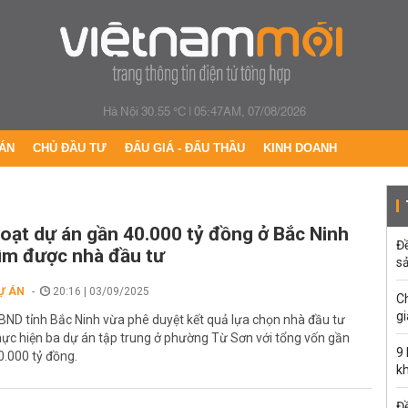
Hà Nội 30.55 °C
|
05:47AM, 07/08/2026
ÁN
CHỦ ĐẦU TƯ
ĐẤU GIÁ - ĐẤU THẦU
KINH DOANH
oạt dự án gần 40.000 tỷ đồng ở Bắc Ninh
Đ
ìm được nhà đầu tư
s
Ự ÁN
20:16 | 03/09/2025
C
gi
BND tỉnh Bắc Ninh vừa phê duyệt kết quả lựa chọn nhà đầu tư
hực hiện ba dự án tập trung ở phường Từ Sơn với tổng vốn gần
9
0.000 tỷ đồng.
k
Đề