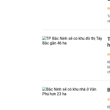
D
T
n
T
D
K
l
c
B
Q
K