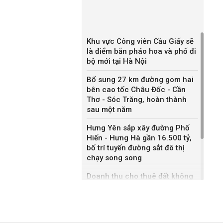
Khu vực Công viên Cầu Giấy sẽ
là điểm bắn pháo hoa và phố đi
bộ mới tại Hà Nội
Bổ sung 27 km đường gom hai
bên cao tốc Châu Đốc - Cần
Thơ - Sóc Trăng, hoàn thành
sau một năm
Hưng Yên sắp xây đường Phố
Hiến - Hưng Hà gần 16.500 tỷ,
bố trí tuyến đường sắt đô thị
chạy song song
Doanh thu cho thuê đất không
bằng bán nhà liền kề, Sonadezi
Châu Đức nói gì?
DXG rút khỏi hai khu đô thị