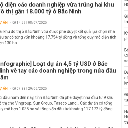
ộ diện các doanh nghiệp vừa trúng hai khu
H
ô thị gần 18.000 tỷ ở Bắc Ninh
G
tr
Ự ÁN
14:59 | 08/07/2025
ai khu đô thị ở Bắc Ninh vừa được phê duyệt kết quả lựa chọn nhà
Kh
ầu tư có tổng vốn khoảng 17.754 tỷ đồng và tổng quy mô diện tích
ph
ơn 130 ha.
B
C
s
Infographic] Loạt dự án 4,5 tỷ USD ở Bắc
inh về tay các doanh nghiệp trong nửa đầu
Dự
năm
nó
k
Ự ÁN
07:38 | 29/06/2025
Đ
ừ đầu năm đến nay, tỉnh Bắc Ninh đã phê duyệt nhà đầu tư 9 khu
tư
ô thị cho Vingroup, Sun Group, Taseco Land... Các dự án có tổng
uy mô hơn 1.035 ha và tổng vốn đầu tư khoảng 117.172 tỷ đồng...
H
Hà
th