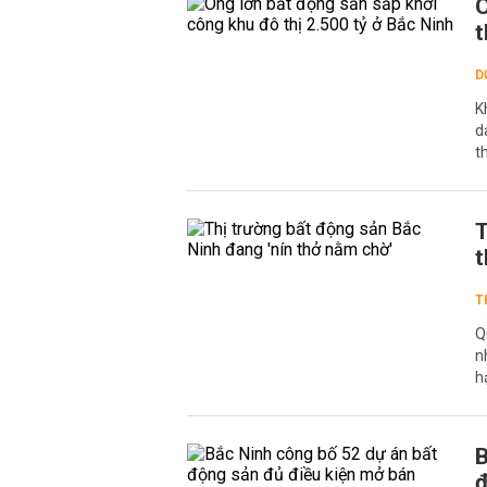
Ô
t
D
K
d
t
T
t
T
Q
n
h
B
đ