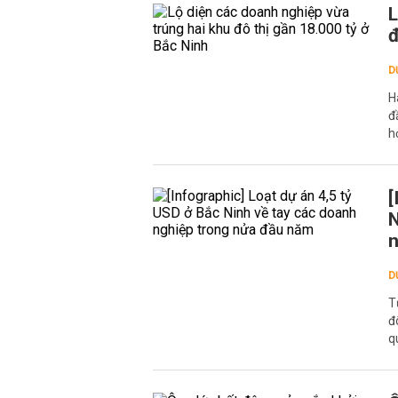
L
đ
D
H
đ
h
[
N
D
T
đ
q