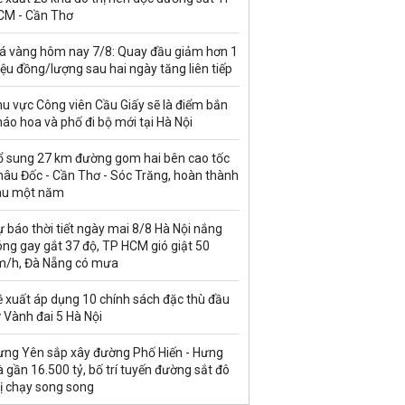
CM - Cần Thơ
iá vàng hôm nay 7/8: Quay đầu giảm hơn 1
iệu đồng/lượng sau hai ngày tăng liên tiếp
u vực Công viên Cầu Giấy sẽ là điểm bắn
áo hoa và phố đi bộ mới tại Hà Nội
ổ sung 27 km đường gom hai bên cao tốc
hâu Đốc - Cần Thơ - Sóc Trăng, hoàn thành
au một năm
 báo thời tiết ngày mai 8/8 Hà Nội nắng
ng gay gắt 37 độ, TP HCM gió giật 50
m/h, Đà Nẵng có mưa
ề xuất áp dụng 10 chính sách đặc thù đầu
 Vành đai 5 Hà Nội
ưng Yên sắp xây đường Phố Hiến - Hưng
 gần 16.500 tỷ, bố trí tuyến đường sắt đô
ị chạy song song