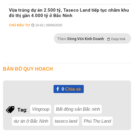
Vừa trúng dự án 2.500 tỷ, Taseco Land tiếp tục nhắm khu
đô thị gần 4.000 tỷ ở Bắc Ninh
CHỦ ĐẦU TƯ
10:42 | 09/06/2025
Theo
Dòng Vốn Kinh Doanh
Copy link
BẢN ĐỒ QUY HOẠCH
0
Chia sẻ
Vingroup
Bất động sản Bắc ninh
Tag:
dự án ở Bắc Ninh
taseco land
Phú Thọ Land