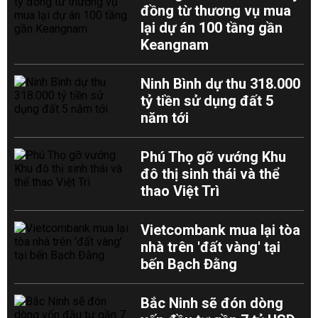
đồng từ thương vụ mua
lại dự án 100 tầng gần
Keangnam
Ninh Bình dự thu 318.000
tỷ tiền sử dụng đất 5
năm tới
Phú Thọ gỡ vướng Khu
đô thị sinh thái và thể
thao Việt Trì
Vietcombank mua lại tòa
nhà trên 'đất vàng' tại
bến Bạch Đằng
Bắc Ninh sẽ đón dòng