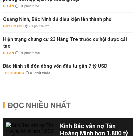
DỰ ÁN
01 phút trước
Quảng Ninh, Bắc Ninh đủ điều kiện lên thành phố
QUY HOẠCH
01 phút trước
Hiện trạng chung cư 23 Hàng Tre trước cơ hội được cải
tạo
DỰ ÁN
01 phút trước
Bắc Ninh sẽ đón dòng vốn đầu tư gần 7 tỷ USD
THỊ TRƯỜNG
01 phút trước
ĐỌC NHIỀU NHẤT
Kinh Bắc vẫn nợ Tân
Hoàng Minh hơn 1.800 tỷ