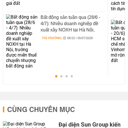
Bất động sản tuần qua (28/6 -
4/7): Nhiều doanh nghiệp đề
xuất xây NOXH tại Hà Nội,
trường được miễn thuế chuyển
THỊ TRƯỜNG
08:53 | 05/07/2026
nhượng bất động sản
CÙNG CHUYÊN MỤC
Đại diện Sun Group kiến