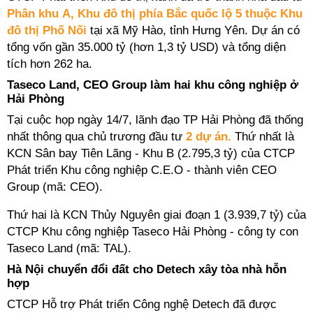
Phân khu A, Khu đô thị phía Bắc quốc lộ 5 thuộc Khu
đô thị Phố Nối
tại xã Mỹ Hào, tỉnh Hưng Yên. Dự án có
tổng vốn gần 35.000 tỷ (hơn 1,3 tỷ USD)
và tổng diện
tích hơn 262 ha.
Taseco Land, CEO Group làm hai khu công nghiệp ở
Hải Phòng
Tại cuộc họp ngày 14/7,
lãnh đạo TP Hải Phòng đã
thống
nhất thông qua chủ trương đầu tư
2 dự án.
Thứ nhất là
KCN Sân bay Tiên Lãng - Khu B
(2.795,3 tỷ) của
CTCP
Phát triển Khu công nghiệp C.E.O - thành viên CEO
Group (mã: CEO).
Thứ hai là KCN Thủy Nguyên giai đoạn 1 (3.939,7 tỷ) của
CTCP Khu công nghiệp Taseco Hải Phòng - công ty con
Taseco Land (mã: TAL).
Hà Nội chuyển đổi đất cho Detech xây tòa nhà hỗn
hợp
CTCP Hỗ trợ Phát triển Công nghệ Detech đã được