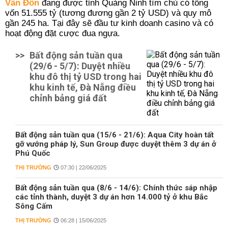
Vân Đồn
đang được tỉnh Quảng Ninh tìm chủ có tổng
vốn 51.555 tỷ (tương đương gần 2 tỷ USD) và quy mô
gần 245 ha. Tại đây sẽ đầu tư kinh doanh casino và có
hoạt động đặt cược đua ngựa.
>>
Bất động sản tuần qua
(29/6 - 5/7): Duyệt nhiều
khu đô thị tỷ USD trong hai
khu kinh tế, Đà Nẵng điều
chỉnh bảng giá đất
Bất động sản tuần qua (15/6 - 21/6): Aqua City hoàn tất
gỡ vướng pháp lý, Sun Group được duyệt thêm 3 dự án ở
Phú Quốc
THỊ TRƯỜNG
07:30 | 22/06/2025
Bất động sản tuần qua (8/6 - 14/6): Chính thức sáp nhập
các tỉnh thành, duyệt 3 dự án hơn 14.000 tỷ ở khu Bắc
Sông Cấm
THỊ TRƯỜNG
06:28 | 15/06/2025