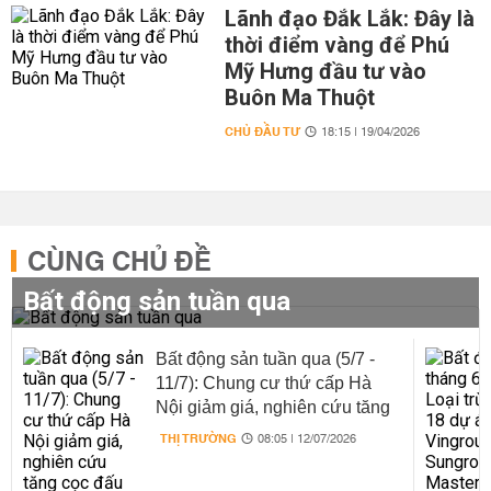
Lãnh đạo Đắk Lắk: Đây là
thời điểm vàng để Phú
Mỹ Hưng đầu tư vào
Buôn Ma Thuột
CHỦ ĐẦU TƯ
18:15 | 19/04/2026
CÙNG CHỦ ĐỀ
Bất động sản tuần qua
Bất động sản tuần qua (5/7 -
11/7): Chung cư thứ cấp Hà
Nội giảm giá, nghiên cứu tăng
cọc đấu giá đất
THỊ TRƯỜNG
08:05 | 12/07/2026