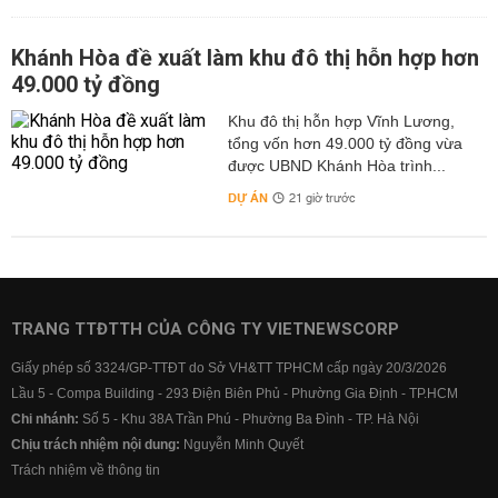
Khánh Hòa đề xuất làm khu đô thị hỗn hợp hơn
49.000 tỷ đồng
Khu đô thị hỗn hợp Vĩnh Lương,
tổng vốn hơn 49.000 tỷ đồng vừa
được UBND Khánh Hòa trình...
DỰ ÁN
21 giờ trước
TRANG TTĐTTH CỦA CÔNG TY VIETNEWSCORP
Giấy phép số 3324/GP-TTĐT do Sở VH&TT TPHCM cấp ngày 20/3/2026
Lầu 5 - Compa Building - 293 Điện Biên Phủ - Phường Gia Định - TP.HCM
Chi nhánh:
Số 5 - Khu 38A Trần Phú - Phường Ba Đình - TP. Hà Nội
Chịu trách nhiệm nội dung:
Nguyễn Minh Quyết
Trách nhiệm về thông tin