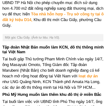
UBND TP Hà Nội cho phép chuyển mục đích sử dụng
hơn 4.700 m2 đất nông nghiệp sang đất thương mại, dịch
vụ để thực hiện
Tòa nhà hỗn hợp - Trụ sở công ty tại ô
đất ký hiệu D14,
Khu đô thị mới Cầu Giấy, phường Cầu
Giấy.
Một góc Cầu Giấy. (Ảnh tư liệu:
Hạ Vũ
).
Tập đoàn Nhật Bản muốn làm KCN, đô thị thông minh
tại Việt Nam
Tại buổi gặp Thủ tướng Phạm Minh Chính vào ngày 14/7,
ông Masayuki Omoto, Tổng Giám đốc Tập đoàn
Marubeni (Nhật Bản) cho biết doanh nghiệp đang có kế
hoạch mở rộng hoạt động tại Việt Nam với
loạt dự án
như LNG Quảng Ninh, KCN Thành phố Amata Hạ Long,
các dự án đô thị thông minh tại Hà Nội và TP HCM...
Phú Mỹ Hưng muốn làm thêm khu đô thị ở miền Bắc
Tại buổi làm việc với UBND tỉnh Phú Thọ ngày 14/7,
ông