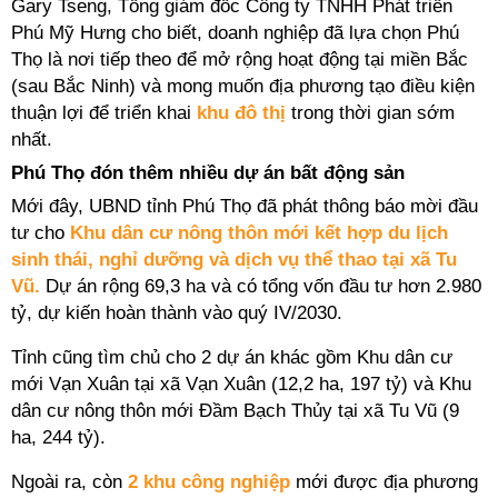
Gary Tseng, Tổng giám đốc Công ty TNHH Phát triển
Phú Mỹ Hưng cho biết, doanh nghiệp đã lựa chọn Phú
Thọ là nơi tiếp theo để mở rộng hoạt động tại miền Bắc
(sau Bắc Ninh) và mong muốn địa phương tạo điều kiện
thuận lợi để triển khai
khu đô thị
trong thời gian sớm
nhất.
Phú Thọ đón thêm nhiều dự án bất động sản
Mới đây, UBND tỉnh Phú Thọ đã phát thông báo mời đầu
tư cho
Khu dân cư nông thôn mới kết hợp du lịch
sinh thái, nghỉ dưỡng và dịch vụ thể thao tại xã Tu
Vũ.
Dự án rộng 69,3 ha và có tổng vốn đầu tư hơn 2.980
tỷ, dự kiến hoàn thành vào quý IV/2030.
Tỉnh cũng tìm chủ cho 2 dự án khác gồm Khu dân cư
mới Vạn Xuân tại xã Vạn Xuân (12,2 ha, 197 tỷ) và Khu
dân cư nông thôn mới Đầm Bạch Thủy tại xã Tu Vũ (9
ha, 244 tỷ).
Ngoài ra, còn
2 khu công nghiệp
mới được địa phương