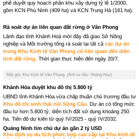
phê duyệt quy hoạch phân khu xây dựng tỷ lệ 1/2000,
gồm
KCN Phù Ninh (409 ha) và KCN Trung Hà (161 ha).
Rà soát dự án liên quan đất rừng ở Vân Phong
Lãnh đạo tỉnh Khánh Hoà mới đây đã giao Sở Nông
nghiệp và Môi trường tổng rà soát lại tất cả
các dự án
trong Khu Kinh tế Vân Phong có liên quan đến diện
tích đất rừng.
Thời gian thực hiện đến ngày 20/7.
Một góc Khu Kinh tế Vân Phong. (Ảnh tư liệu: Hoàng Huy).
Khánh Hòa duyệt khu đô thị 5.800 tỷ
UBND tỉnh Khánh Hòa vừa chấp thuận chủ trương đầu tư
Khu đô thị sinh thái núi Sông Cầu.
Dự án có tổng mức
đầu tư hơn 5.800 tỷ,
diện tích đất sử dụng khoảng 250
ha. Tiến độ dự kiến từ quý IV/2025 - quý IV/2032.
Quảng Ninh tìm chủ dự án gần 2 tỷ USD
Khu dịch vụ du lịch phức hợp cao cấp tại Khu kinh tế