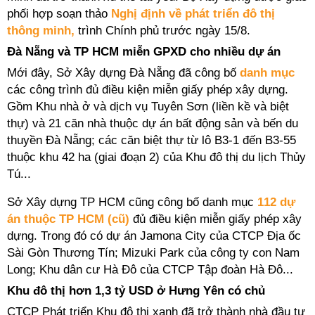
phối hợp soạn thảo
Nghị định về phát triển đô thị
thông minh,
trình Chính phủ trước ngày 15/8.
Đà Nẵng và TP HCM miễn GPXD cho nhiều dự án
Mới đây, Sở Xây dựng Đà Nẵng đã
công bố
danh mục
các công trình đủ điều kiện miễn giấy phép xây dựng.
Gồm Khu nhà ở và dịch vụ Tuyên Sơn (liền kề và biệt
thự) và 21 căn nhà thuộc dự án bất động sản và bến du
thuyền Đà Nẵng; các căn biệt thự từ lô B3-1 đến B3-55
thuộc khu 42 ha (giai đoạn 2) của Khu đô thị du lịch Thủy
Tú...
Sở Xây dựng TP HCM cũng công bố danh mục
112 dự
án thuộc TP HCM (cũ)
đủ điều kiện miễn giấy phép xây
dựng. Trong đó có dự án Jamona City của CTCP Địa ốc
Sài Gòn Thương Tín; Mizuki Park của công ty con Nam
Long; Khu dân cư Hà Đô của CTCP Tập đoàn Hà Đô...
Khu đô thị hơn 1,3 tỷ USD ở Hưng Yên có chủ
CTCP Phát triển Khu đô thị xanh đã trở thành nhà đầu tư