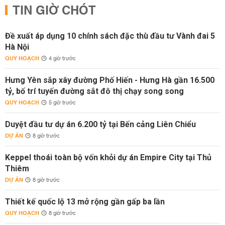
TIN GIỜ CHÓT
Đề xuất áp dụng 10 chính sách đặc thù đầu tư Vành đai 5
Hà Nội
QUY HOẠCH
4 giờ trước
Hưng Yên sắp xây đường Phố Hiến - Hưng Hà gần 16.500
tỷ, bố trí tuyến đường sắt đô thị chạy song song
QUY HOẠCH
5 giờ trước
Duyệt đầu tư dự án 6.200 tỷ tại Bến cảng Liên Chiểu
DỰ ÁN
8 giờ trước
Keppel thoái toàn bộ vốn khỏi dự án Empire City tại Thủ
Thiêm
DỰ ÁN
8 giờ trước
Thiết kế quốc lộ 13 mở rộng gần gấp ba lần
QUY HOẠCH
8 giờ trước