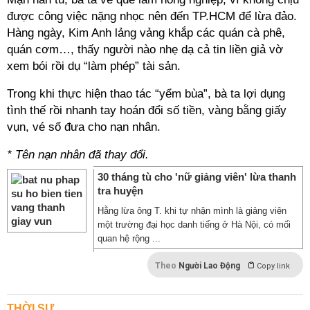
được công việc nặng nhọc nên đến TP.HCM để lừa đảo.
Hàng ngày, Kim Anh lảng vảng khắp các quán cà phê,
quán cơm…, thấy người nào nhẹ dạ cả tin liền giả vờ
xem bói rồi dụ “làm phép” tài sản.
Trong khi thực hiện thao tác “yểm bùa”, bà ta lợi dụng
tình thế rồi nhanh tay hoán đổi số tiền, vàng bằng giấy
vụn, vé số đưa cho nạn nhân.
* Tên nạn nhân đã thay đổi.
30 tháng tù cho 'nữ giảng viên' lừa thanh
tra huyện
Hằng lừa ông T. khi tự nhận mình là giảng viên
một trường đại học danh tiếng ở Hà Nội, có mối
quan hệ rộng ...
Theo
Người Lao Động
Copy link
THỜI SỰ