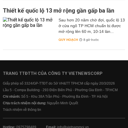
Thiết kế quốc lộ 13 mở rộng gần gấp ba lần
Sau hơn 20 năm chờ đợi, quốc lộ 13
ở cửa ngõ TP HCM chuẩn bị được
mở rộng lên 60 m, 10-14 làn...
QUY HOẠCH
8 giờ trước
TRANG TTĐTTH CỦA CÔNG TY VIETNEWSCORP
Giấy phép số 3324/GP-TTĐT do Sở VH&TT TPHCM cấp ngày 20/3/2026
Lầu 5 - Compa Building - 293 Điện Biên Phủ - Phường Gia Định - TP.HCM
Chi nhánh:
Số 5 - Khu 38A Trần Phú - Phường Ba Đình - TP. Hà Nội
Chịu trách nhiệm nội dung:
Nguyễn Minh Quyết
Trách nhiệm về thông tin
Hotline:
0975798489
Email:
info@vietnammoi.vn