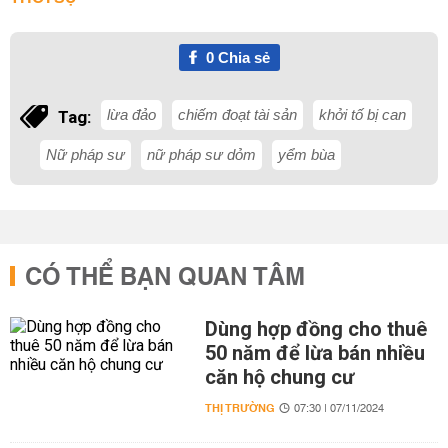
0
Chia sẻ
lừa đảo
chiếm đoạt tài sản
khởi tố bị can
Tag:
Nữ pháp sư
nữ pháp sư dỏm
yểm bùa
CÓ THỂ BẠN QUAN TÂM
Dùng hợp đồng cho thuê
50 năm để lừa bán nhiều
căn hộ chung cư
THỊ TRƯỜNG
07:30 | 07/11/2024