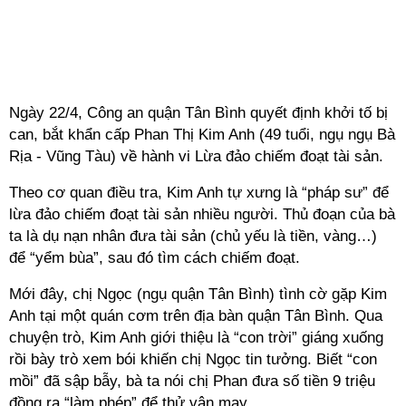
Ngày 22/4, Công an quận Tân Bình quyết định khởi tố bị
can, bắt khẩn cấp Phan Thị Kim Anh (49 tuổi, ngụ ngụ Bà
Rịa - Vũng Tàu) về hành vi Lừa đảo chiếm đoạt tài sản.
Theo cơ quan điều tra, Kim Anh tự xưng là “pháp sư” để
lừa đảo chiếm đoạt tài sản nhiều người. Thủ đoạn của bà
ta là dụ nạn nhân đưa tài sản (chủ yếu là tiền, vàng…)
để “yểm bùa”, sau đó tìm cách chiếm đoạt.
Mới đây, chị Ngọc (ngụ quận Tân Bình) tình cờ gặp Kim
Anh tại một quán cơm trên địa bàn quận Tân Bình. Qua
chuyện trò, Kim Anh giới thiệu là “con trời” giáng xuống
rồi bày trò xem bói khiến chị Ngọc tin tưởng. Biết “con
mồi” đã sập bẫy, bà ta nói chị Phan đưa số tiền 9 triệu
đồng ra “làm phép” để thử vận may.