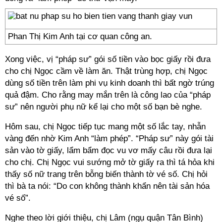
Phan Thị Kim Anh tại cơ quan công an.
Xong việc, vị “pháp sư” gói số tiền vào bọc giấy rồi đưa
cho chị Ngọc cầm về làm ăn. Thật trùng hợp, chị Ngọc
dùng số tiền trên làm phi vụ kinh doanh thì bất ngờ trúng
quả đậm. Cho rằng may mắn trên là công lao của “pháp
sư” nên người phụ nữ kể lại cho một số bạn bè nghe.
Hôm sau, chị Ngọc tiếp tục mang một số lắc tay, nhẫn
vàng đến nhờ Kim Anh “làm phép”. “Pháp sư” này gói tài
sản vào tờ giấy, lẩm bẩm đọc vu vơ mấy câu rồi đưa lại
cho chị. Chị Ngọc vui sướng mở tờ giấy ra thì tá hỏa khi
thấy số nữ trang trên bỗng biến thành tờ vé số. Chị hỏi
thì bà ta nói: “Do con không thành khẩn nên tài sản hóa
vé số”.
Nghe theo lời giới thiệu, chị Lâm (ngụ quận Tân Bình)