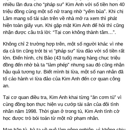
nhiều lần đưa cho “pháp sư” Kim Anh với số tiền hơn 40
triệu đồng cùng một số nữ trang nhờ “yểm bùa”. Khi chị
Lâm mang số tài sản trên về nhà mở ra xem thì phát
hiện toàn giấy vụn. Khi gặp mặt Kim Anh để hỏi thì cũng
nhận được câu trả lời: “Tại con không thành tâm…”.
Không chỉ 2 trường hợp trên, một số người khác vì nhẹ
dạ cả tin cũng trót bị vị “pháp sư” lừa đảo với số tiền rất
lớn. Điển hình, chị Bảo (43 tuổi) mang hàng chục triệu
đồng đến nhờ bà ta “làm phép” nhưng sau đó cũng nhận
hậu quả tương tự. Biết mình bị lừa, một số nạn nhân đã
tố cáo hành vi lừa đảo của Kim Anh đến cơ quan công
an.
Tại cơ quan điều tra, Kim Anh khai từng “ăn cơm tù” vì
cùng đồng bọn thực hiện vụ cướp tài sản của đôi tình
nhân năm 1998. Thời gian ở trong tù, Kim Anh tình cờ
học được trò bói toán từ một nữ phạm nhân.
Mạn hãn tù, bà ta về quê làm nông nghiệp, vì không chịu