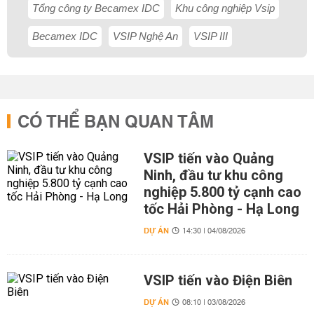
Tổng công ty Becamex IDC
Khu công nghiệp Vsip
Becamex IDC
VSIP Nghệ An
VSIP III
CÓ THỂ BẠN QUAN TÂM
VSIP tiến vào Quảng
Ninh, đầu tư khu công
nghiệp 5.800 tỷ cạnh cao
tốc Hải Phòng - Hạ Long
DỰ ÁN
14:30 | 04/08/2026
VSIP tiến vào Điện Biên
DỰ ÁN
08:10 | 03/08/2026