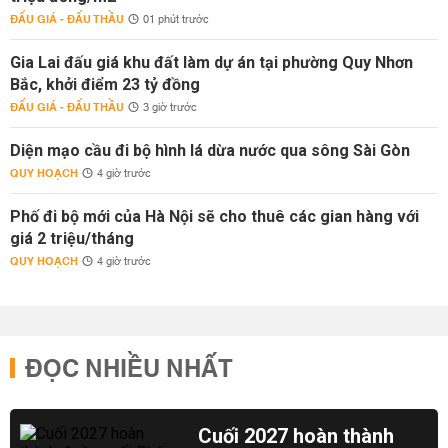
ĐẤU GIÁ - ĐẤU THẦU
01 phút trước
Gia Lai đấu giá khu đất làm dự án tại phường Quy Nhơn
Bắc, khởi điểm 23 tỷ đồng
ĐẤU GIÁ - ĐẤU THẦU
3 giờ trước
Diện mạo cầu đi bộ hình lá dừa nước qua sông Sài Gòn
QUY HOẠCH
4 giờ trước
Phố đi bộ mới của Hà Nội sẽ cho thuê các gian hàng với
giá 2 triệu/tháng
QUY HOẠCH
4 giờ trước
ĐỌC NHIỀU NHẤT
Cuối 2027 hoàn thành