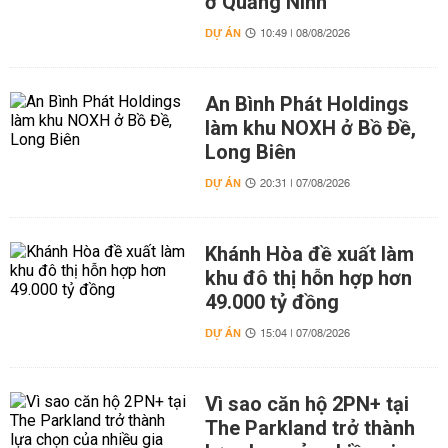
ở Quảng Ninh
DỰ ÁN
10:49 | 08/08/2026
An Bình Phát Holdings
làm khu NOXH ở Bồ Đề,
Long Biên
DỰ ÁN
20:31 | 07/08/2026
Khánh Hòa đề xuất làm
khu đô thị hỗn hợp hơn
49.000 tỷ đồng
DỰ ÁN
15:04 | 07/08/2026
Vì sao căn hộ 2PN+ tại
The Parkland trở thành