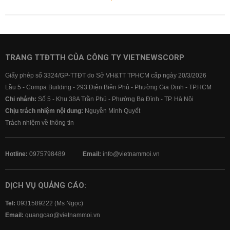
TRANG TTĐTTH CỦA CÔNG TY VIETNEWSCORP
Giấy phép số 3324/GP-TTĐT do Sở VH&TT TPHCM cấp ngày 20/3/2026
Lầu 5 - Compa Building - 293 Điện Biên Phủ - Phường Gia Định - TP.HCM
Chi nhánh:
Số 5 - Khu 38A Trần Phú - Phường Ba Đình - TP. Hà Nội
Chịu trách nhiệm nội dung:
Nguyễn Minh Quyết
Trách nhiệm về thông tin
Hotline:
0975798489
Email:
info@vietnammoi.vn
DỊCH VỤ QUẢNG CÁO:
Tel:
0931589222 (Ms Ngọc)
Email:
quangcao@vietnammoi.vn