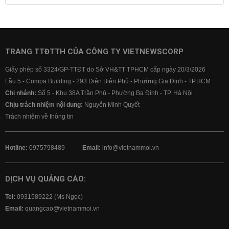
Lãi suất tiết kiệm
Lãi suất tiền gửi
Lãi suất ngân hàng Agribank
Lãi suất ngân hàng Sacombank
Lãi suất ngân hàng BIDV
TRANG TTĐTTH CỦA CÔNG TY VIETNEWSCORP
Lãi suất ngân hàng Vietinbank
Giấy phép số 3324/GP-TTĐT do Sở VH&TT TPHCM cấp ngày 20/3/2026
Lãi suất ngân hàng Vietcombank
Lầu 5 - Compa Building - 293 Điện Biên Phủ - Phường Gia Định - TP.HCM
Chi nhánh:
Số 5 - Khu 38A Trần Phú - Phường Ba Đình - TP. Hà Nội
Chịu trách nhiệm nội dung:
Nguyễn Minh Quyết
Trách nhiệm về thông tin
Hotline:
0975798489
Email:
info@vietnammoi.vn
DỊCH VỤ QUẢNG CÁO:
Tel:
0931589222 (Ms Ngọc)
Email:
quangcao@vietnammoi.vn