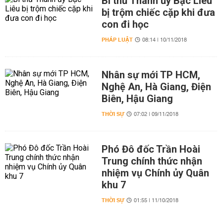
Bí thư Thành ủy Bạc Liêu
bị trộm chiếc cặp khi đưa
con đi học
PHÁP LUẬT
08:14 | 10/11/2018
Nhân sự mới TP HCM,
Nghệ An, Hà Giang, Điện
Biên, Hậu Giang
THỜI SỰ
07:02 | 09/11/2018
Phó Đô đốc Trần Hoài
Trung chính thức nhận
nhiệm vụ Chính ủy Quân
khu 7
THỜI SỰ
01:55 | 11/10/2018