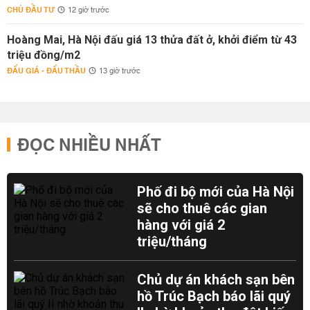
CHỦ ĐẦU TƯ
12 giờ trước
Hoàng Mai, Hà Nội đấu giá 13 thửa đất ở, khởi điểm từ 43
triệu đồng/m2
ĐẤU GIÁ - ĐẤU THẦU
13 giờ trước
ĐỌC NHIỀU NHẤT
Phố đi bộ mới của Hà Nội
sẽ cho thuê các gian
hàng với giá 2
triệu/tháng
Chủ dự án khách sạn bên
hồ Trúc Bạch báo lãi quý