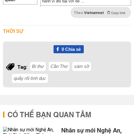
hành vi đồi bại với bé ...
Theo
Vietnamnet
Copy link
THỜI SỰ
0
Chia sẻ
Bí thư
Cần Thơ
sàm sỡ
Tag:
quấy rối tình dục
CÓ THỂ BẠN QUAN TÂM
Nhân sự mới Nghệ An,