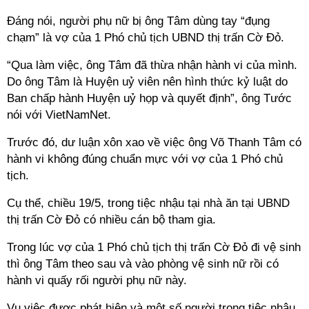
Đáng nói, người phụ nữ bị ông Tâm dùng tay “đụng
chạm” là vợ của 1 Phó chủ tịch UBND thị trấn Cờ Đỏ.
“Qua làm việc, ông Tâm đã thừa nhận hành vi của mình.
Do ông Tâm là Huyện uỷ viên nên hình thức kỷ luật do
Ban chấp hành Huyện uỷ họp và quyết định”, ông Tước
nói với VietNamNet.
Trước đó, dư luận xôn xao về việc ông Võ Thanh Tâm có
hành vi không đúng chuẩn mực với vợ của 1 Phó chủ
tịch.
Cụ thể, chiều 19/5, trong tiệc nhậu tại nhà ăn tại UBND
thị trấn Cờ Đỏ có nhiều cán bộ tham gia.
Trong lúc vợ của 1 Phó chủ tịch thị trấn Cờ Đỏ đi vệ sinh
thì ông Tâm theo sau và vào phòng vệ sinh nữ rồi có
hành vi quấy rối người phụ nữ này.
Vụ việc được phát hiện và một số người trong tiệc nhậu