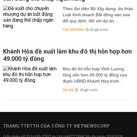
Theo đại diện Bộ Xây dựng, dự thảo
Luật Kinh doanh Bất động sản sửa
đổi quy định, đối với dự án...
THỊ TRƯỜNG
22 giờ trước
Khánh Hòa đề xuất làm khu đô thị hỗn hợp hơn
49.000 tỷ đồng
Khu đô thị hỗn hợp Vĩnh Lương,
tổng vốn hơn 49.000 tỷ đồng vừa
được UBND Khánh Hòa trình...
DỰ ÁN
18 giờ trước
TRANG TTĐTTH CỦA CÔNG TY VIETNEWSCORP
Giấy phép số 3324/GP-TTĐT do Sở VH&TT TPHCM cấp ngày 20/3/2026