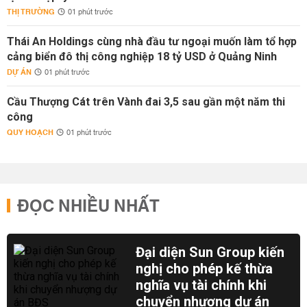
THỊ TRƯỜNG
01 phút trước
Thái An Holdings cùng nhà đầu tư ngoại muốn làm tổ hợp
cảng biển đô thị công nghiệp 18 tỷ USD ở Quảng Ninh
DỰ ÁN
01 phút trước
Cầu Thượng Cát trên Vành đai 3,5 sau gần một năm thi
công
QUY HOẠCH
01 phút trước
ĐỌC NHIỀU NHẤT
Đại diện Sun Group kiến
nghị cho phép kế thừa
nghĩa vụ tài chính khi
chuyển nhượng dự án