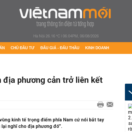
Hà Nội 26.16 °C
|
06:04PM, 06/08/2026
ÁN
CHỦ ĐẦU TƯ
ĐẤU GIÁ - ĐẤU THẦU
KINH DOANH
h địa phương cản trở liên kết
 vùng kinh tế trọng điểm phía Nam cứ nói bắt tay
 lại nghĩ cho địa phương đó”.