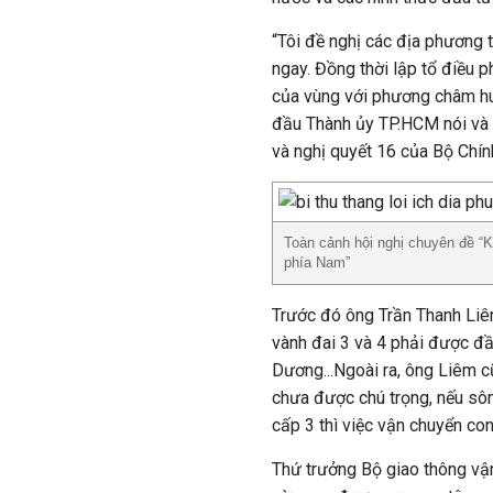
“Tôi đề nghị các địa phương t
ngay. Đồng thời lập tổ điều p
của vùng với phương châm hu
đầu Thành ủy TP.HCM nói và đ
và nghị quyết 16 của Bộ Chính
Toàn cảnh hội nghị chuyên đề “Kế
phía Nam”
Trước đó ông Trần Thanh Liê
vành đai 3 và 4 phải được đ
Dương...Ngoài ra, ông Liêm 
chưa được chú trọng, nếu sô
cấp 3 thì việc vận chuyển co
Thứ trưởng Bộ giao thông vậ