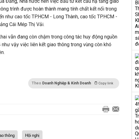
a Đảng, Nhà nước nên việc đầu tư kết cấu hạ tầng giao
công trình được hoàn thành mang tính chất kết nối trong
riển như cao tốc TP.HCM - Long Thành, cao tốc TP.HCM -
ảng Cái Mép Thị Vải.
n khai vẫn đang còn chậm trong công tác huy động nguồn
 như vậy việc liên kết giao thông trong vùng còn khó
ên.
Theo
Doanh Nghiệp & Kinh Doanh
Copy link
iao thông
Hội nghị