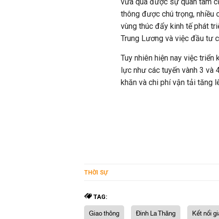
vừa qua được sự quan tâm củ
thông được chú trọng, nhiều 
vùng thúc đẩy kinh tế phát t
Trung Lương và việc đầu tư c
Tuy nhiên hiện nay việc triể
lực như các tuyến vành 3 và 4
khăn và chi phí vận tải tăng l
THỜI SỰ
TAG:
Giao thông
Đinh La Thăng
Kết nối g