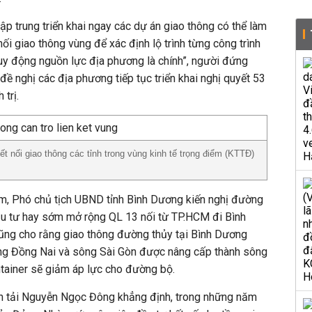
ập trung triển khai ngay các dự án giao thông có thể làm
hối giao thông vùng để xác định lộ trình từng công trình
y động nguồn lực địa phương là chính”, người đứng
ề nghị các địa phương tiếp tục triển khai nghị quyết 53
 trị.
t nối giao thông các tỉnh trong vùng kinh tế trọng điểm (KTTĐ)
m, Phó chủ tịch UBND tỉnh Bình Dương kiến nghị đường
ầu tư hay sớm mở rộng QL 13 nối từ TP.HCM đi Bình
cũng cho rằng giao thông đường thủy tại Bình Dương
ng Đồng Nai và sông Sài Gòn được nâng cấp thành sông
ntainer sẽ giảm áp lực cho đường bộ.
n tải Nguyễn Ngọc Đông khẳng định, trong những năm