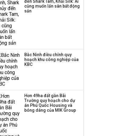
đến Shark Tam, Khải Silk: Ai
cũng muốn lấn sân bất động
Thị trường thường
sản
‘phất lên’ trong tháng 8,
nhóm ngành nào có
tiềm năng dẫn sóng?
Bắc Ninh điều chỉnh quy
hoạch khu công nghiệp của
KBC
Hơn 49ha đất gần Bãi
Trường quy hoạch cho dự
án Phú Quốc Housing và
bóng dáng của MIK Group