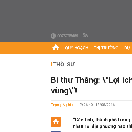
0975798489
QUY HOẠCH
THỊ TRƯỜNG
DỰ 
THỜI SỰ
Bí thư Thăng: \"Lợi íc
vùng\"!
Trọng Nghĩa
06:40 | 18/08/2016
“Các tỉnh, thành phố trong
nhau rồi địa phương nào thì