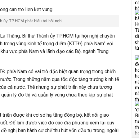
 ủy TP.HCM phát biểu tại hội nghị
 La Thăng, Bí thư Thành ủy TP.HCM tại hội nghị chuyên
nh trong vùng kinh tế trọng điểm (KTTĐ) phía Nam” với
ố khu vực phía Nam và lãnh đạo các Bộ, ngành Trung
 phía Nam có vai trò đặc biệt quan trọng trong chiến
cả nước. Trong những năm qua tốc độc tăng trưởng kinh tế
của cả nước. Thế nhưng sự phát triển này chưa tương
 quản lý đô thị và quản lý vùng chưa theo kịp sự phát
triển được khi cơ sở hạ tầng đồng bộ, kết nối giao
uốt. Để làm được việc đó các địa phương xem lại quy
 đề nghị ban hành cơ chế thu hút vốn đầu tư trong, ngoài
.