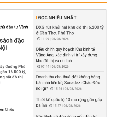
ĐỌC NHIỀU NHẤT
DXG rút khỏi hai khu đô thị 6.200 tỷ
ở Cần Thơ, Phú Thọ
 sách đặc
11:09 | 06/08/2026
Nội
Điều chỉnh quy hoạch Khu kinh tế
Vũng Áng, xác định vị trí xây dựng
khu đô thị và du lịch
xây đường Phố
07:44 | 06/08/2026
gần 16.500 tỷ,
Doanh thu cho thuê đất không bằng
ng sắt đô thị
g
bán nhà liền kề, Sonadezi Châu Đức
nói gì?
15:26 | 06/08/2026
Thiết kế quốc lộ 13 mở rộng gần gấp
ba lần
15:27 | 06/08/2026
iên Chiểu
Bắc Ninh sẽ đón dòng vốn đầu tư