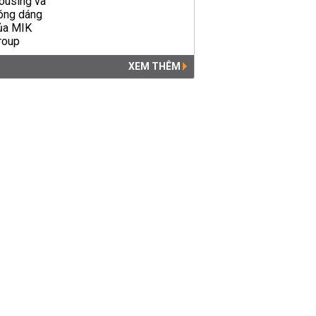
XEM THÊM
Đang xét xử ông Đinh La
Thăng vì gây thiệt hại 800 tỷ
đồng tại PVN
PHÁP LUẬT
01:31 | 19/03/2018
Vai trò ông Đinh La Thăng
trong 2 vụ án ngành dầu khí
PHÁP LUẬT
23:48 | 24/12/2017