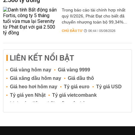
2.500 tỷ đồng
Trong báo cáo tài chính hợp nhất
quý II/2026, Phát Đạt cho biết đã
chuyển nhượng toàn bộ 99,34%...
CHỦ ĐẦU TƯ
06:44 | 05/08/2026
LIÊN KẾT NỔI BẬT
Giá vàng hôm nay
Giá vàng 9999
Giá xăng dầu hôm nay
Giá dầu thô
Giá heo hơi hôm nay
Tỷ giá euro
Tỷ giá USD
Tỷ giá yen Nhật
Tỷ giá vietcombank
Lịch cúp điện
Lãi suất ngân hàng
Lãi suất tiết kiệm
Lãi suất tiền gửi
Lãi suất ngân hàng Agribank
Lãi suất ngân hàng Sacombank