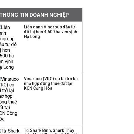
tỷ lệ 1:1 để tăng thanh
khoản
THÔNG TIN DOANH NGHIỆP
Sau nhịp điều chỉnh
Liên danh Vingroup đầu tư
đô thị hơn 4.600 ha ven vịnh
mạnh, CTCK nhìn thấy
Hạ Long
cơ hội ở nhóm cổ phiếu
nào?
Một thương hiệu thời
trang Việt đóng cửa
sau 5 năm hoạt động,
thanh lý toàn bộ cửa
Vinaruco (VRG) có lãi trở lại
nhờ hợp đồng thuê đất tại
hàng
KCN Cộng Hòa
DatVietVAC lãi sau thuế
135 tỷ đồng nửa đầu
năm, dồn 6 concert vào
cuối năm
Từ Shark Bình, Shark Thủy
Công ty 100 tỷ của