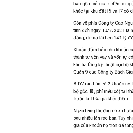
bao gồm cả giá trị đền bù, gi
khác tại khu đất I5 và I7 có 
Còn về phía Công ty Cao Nguy
tính đến ngày 10/3/2021 là h
đồng, dư nợ lãi hơn 141 tỷ đ
Khoản đảm bảo cho khoản nợ 
thành từ vốn vay và vốn tự c
khu hạ tầng kỹ thuật nội bộ 
Quận 9 của Công ty Bách Gia
BIDV rao bán cả 2 khoản nợ t
bộ gốc, lãi, phí (nếu có) tại
trước là 10% giá khởi điểm.
Ngân hàng thường có xu hướng
sau nhiều lần rao bán. Tuy nh
giá của khoản nợ trên đã tăn