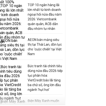
TOP 10 ngân hàng lãi
lớn nhất từ kinh doanh
ngoại hối nửa đầu năm
2026: Vietcombank
quán quân, ACB dẫn
đầu nhóm tư nhân
AEON bán mảng siêu
thị tại Thái Lan, dồn lực
cho ‘cuộc chiến’ tại Việt
Nam
Bức tranh tài chính tiêu
dùng nửa đầu 2026 tiếp
tục phân hóa:
VietCredit báo lãi tăng
ba chữ số, ông lớn đầu
ngành 'hụt hơi'
Điện Máy Xanh muốn
phát hành cổ phiếu với