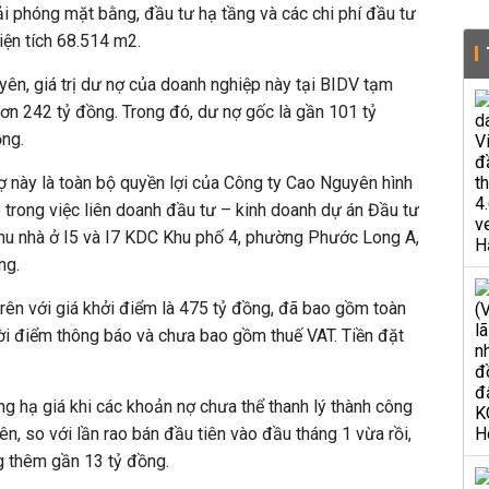
ải phóng mặt bằng, đầu tư hạ tầng và các chi phí đầu tư
diện tích 68.514 m2.
ên, giá trị dư nợ của doanh nghiệp này tại BIDV tạm
ơn 242 tỷ đồng. Trong đó, dư nợ gốc là gần 101 tỷ
ồng.
này là toàn bộ quyền lợi của Công ty Cao Nguyên hình
ó trong việc liên doanh đầu tư – kinh doanh dự án Đầu tư
khu nhà ở I5 và I7 KDC Khu phố 4, phường Phước Long A,
ng.
rên với giá khởi điểm là 475 tỷ đồng, đã bao gồm toàn
 thời điểm thông báo và chưa bao gồm thuế VAT. Tiền đặt
 hạ giá khi các khoản nợ chưa thể thanh lý thành công
iên, so với lần rao bán đầu tiên vào đầu tháng 1 vừa rồi,
g thêm gần 13 tỷ đồng.