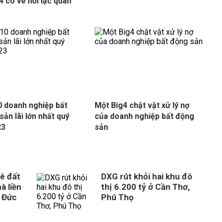
24 có vẻ hơi lạc quan
 doanh nghiệp bất
Một Big4 chật vật xử lý nợ
sản lãi lớn nhất quý
của doanh nghiệp bất động
23
sản
ê đất
DXG rút khỏi hai khu đô
à liền
thị 6.200 tỷ ở Cần Thơ,
 Đức
Phú Thọ