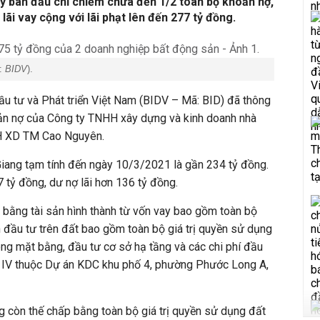
y ban đầu chỉ chiếm chưa đến 1/2 toàn bộ khoản nợ,
lãi vay cộng với lãi phạt lên đến 277 tỷ đồng.
a:
BIDV
).
 tư và Phát triển Việt Nam (BIDV – Mã: BID) đã thông
ản nợ của Công ty TNHH xây dựng và kinh doanh nhà
H XD TM Cao Nguyên.
iang tạm tính đến ngày 10/3/2021 là gần 234 tỷ đồng.
 tỷ đồng, dư nợ lãi hơn 136 tỷ đồng.
ằng tài sản hình thành từ vốn vay bao gồm toàn bộ
 đầu tư trên đất bao gồm toàn bộ giá trị quyền sử dụng
hóng mặt bằng, đầu tư cơ sở hạ tầng và các chi phí đầu
I và IV thuộc Dự án KDC khu phố 4, phường Phước Long A,
g còn thế chấp bằng toàn bộ giá trị quyền sử dụng đất