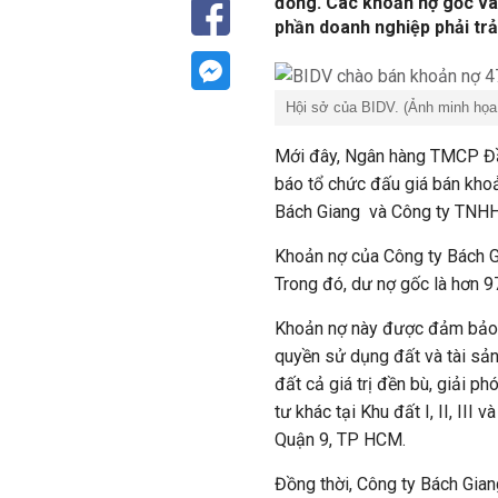
đồng. Các khoản nợ gốc va
phần doanh nghiệp phải trả 
Hội sở của BIDV. (Ảnh minh họ
Mới đây, Ngân hàng TMCP Đầu
báo tổ chức đấu giá bán kho
Bách Giang và Công ty TNH
Khoản nợ của Công ty Bách G
Trong đó, dư nợ gốc là hơn 97
Khoản nợ này được đảm bảo b
quyền sử dụng đất và tài sản
đất cả giá trị đền bù, giải p
tư khác tại Khu đất I, II, II
Quận 9, TP HCM.
Đồng thời, Công ty Bách Gian