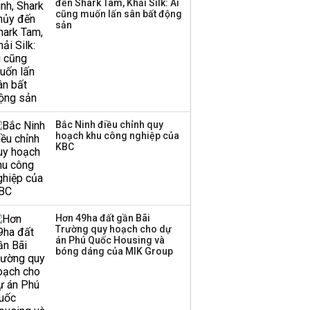
đến Shark Tam, Khải Silk: Ai
Huấn Hoa Hồng bỗng
cũng muốn lấn sân bất động
dưng ‘biến mất’, một
sản
công ty khác đã giải thể
Bắc Ninh điều chỉnh quy
hoạch khu công nghiệp của
KBC
Hơn 49ha đất gần Bãi
Trường quy hoạch cho dự
án Phú Quốc Housing và
bóng dáng của MIK Group