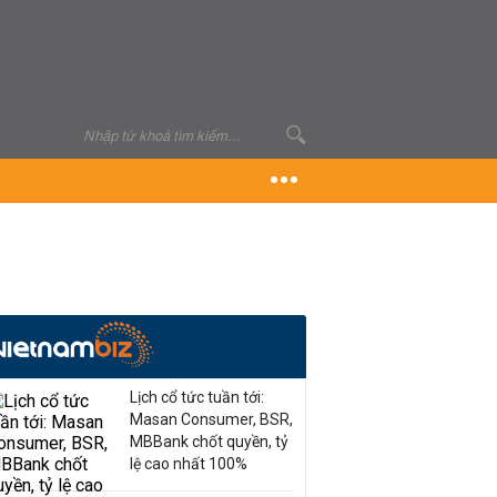
Lịch cổ tức tuần tới:
Masan Consumer, BSR,
MBBank chốt quyền, tỷ
lệ cao nhất 100%