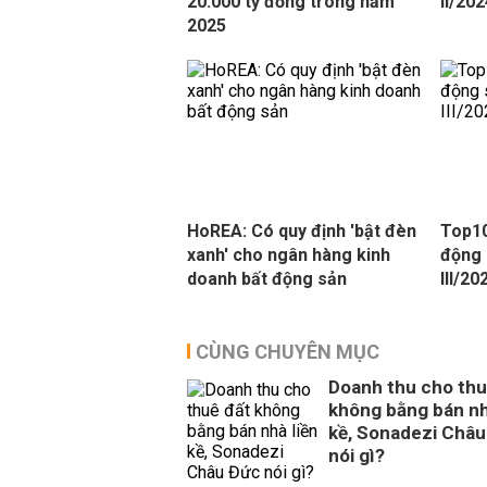
20.000 tỷ đồng trong năm
II/20
2025
HoREA: Có quy định 'bật đèn
Top10
xanh' cho ngân hàng kinh
động 
doanh bất động sản
III/20
CÙNG CHUYÊN MỤC
Doanh thu cho thu
không bằng bán nh
kề, Sonadezi Châu
nói gì?