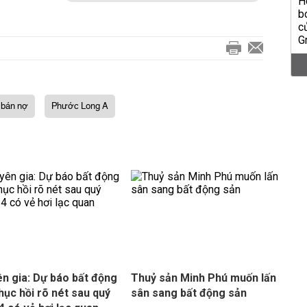
 bán nợ
Phước Long A
n gia: Dự báo bất động
Thuỷ sản Minh Phú muốn lấn
hục hồi rõ nét sau quý
sân sang bất động sản