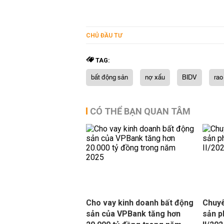
CHỦ ĐẦU TƯ
TAG:
bất động sản
nợ xấu
BIDV
rao
CÓ THỂ BẠN QUAN TÂM
Cho vay kinh doanh bất động
Chuyê
sản của VPBank tăng hơn
sản p