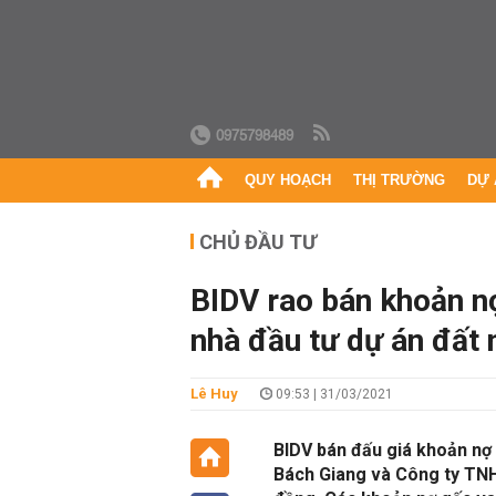
0975798489
QUY HOẠCH
THỊ TRƯỜNG
DỰ 
CHỦ ĐẦU TƯ
BIDV rao bán khoản n
nhà đầu tư dự án đất 
Lê Huy
09:53 | 31/03/2021
BIDV bán đấu giá khoản nợ
Bách Giang và Công ty TNH