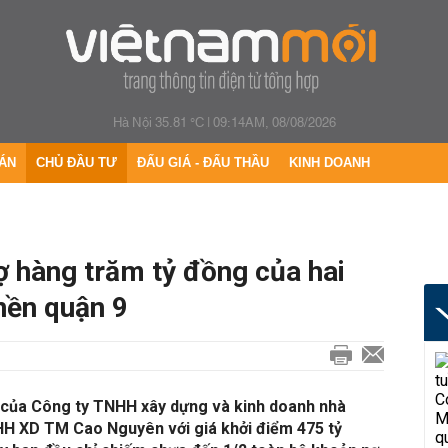
Hà Nội 35.81 °C
|
09:14AM, 08/08/2026
ÁN
CHỦ ĐẦU TƯ
ĐẤU GIÁ - ĐẤU THẦU
KINH DOANH
ợ hàng trăm tỷ đồng của hai
nền quận 9
 của Công ty TNHH xây dựng và kinh doanh nhà
H XD TM Cao Nguyên với giá khởi điểm 475 tỷ