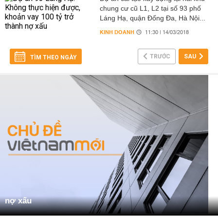
chung cư cũ L1, L2 tại số 93 phố
Láng Hạ, quận Đống Đa, Hà Nội...
KINH DOANH
11:30 | 14/03/2018
TRƯỚC
SAU
TÌM THEO NGÀY
nợ xấu