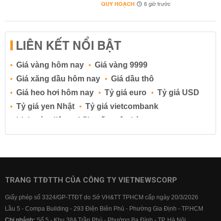
QUY HOẠCH
6 giờ trước
LIÊN KẾT NỔI BẬT
Giá vàng hôm nay
Giá vàng 9999
Giá xăng dầu hôm nay
Giá dầu thô
Giá heo hơi hôm nay
Tỷ giá euro
Tỷ giá USD
Tỷ giá yen Nhật
Tỷ giá vietcombank
Lịch cúp điện
Lãi suất ngân hàng
Lãi suất tiết kiệm
Lãi suất tiền gửi
Lãi suất ngân hàng Agribank
Lãi suất ngân hàng Sacombank
Lãi suất ngân hàng BIDV
TRANG TTĐTTH CỦA CÔNG TY VIETNEWSCORP
Lãi suất ngân hàng Vietinbank
Giấy phép số 3324/GP-TTĐT do Sở VH&TT TPHCM cấp ngày 20/3/2026
Lãi suất ngân hàng Vietcombank
Lầu 5 - Compa Building - 293 Điện Biên Phủ - Phường Gia Định - TP.HCM
Chi nhánh:
Số 5 - Khu 38A Trần Phú - Phường Ba Đình - TP. Hà Nội