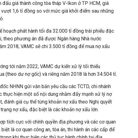
n đấu giá thành công tòa tháp V-Ikon ở TP HCM, giá
g, vượt 1,6 tỉ đồng so với mức giá khởi điểm sau những
ó.
hoạch phát hành tối đa 32.000 tỉ đồng trái phiếu đặc
ời, theo phương án đã được Ngân hàng Nhà nước
năm 2018, VAMC sẽ chi 3.500 tỉ đồng để mua nợ xấu
ớng tới năm 2022, VAMC dự kiến xử lý tối thiểu
a (theo dư nợ gốc) và riêng năm 2018 là hơn 34.504 tỉ.
 đốc NHNN gửi văn bản yêu cầu các TCTD, chi nhánh
ục thực hiện một số nội dung nhằm đẩy mạnh xử lý nợ
át, đánh giá cụ thể từng khoản nợ xấu theo Nghị quyết
trạng nợ xấu, đặc biệt là các khoản nợ xấu lớn.
ợp tích cực với chính quyền địa phương và các cơ quan
iệt là cơ quan công an, tòa án, thi hành án các cấp để
trong khi thực hiện các thủ tục hành chính tại địa