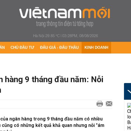
Hà Nội 29.85 °C
|
03:28PM, 08/08/2026
ÁN
CHỦ ĐẦU TƯ
ĐẤU GIÁ - ĐẤU THẦU
KINH DOANH
n hàng 9 tháng đầu năm: Nỗi
n
 của ngân hàng trong 9 tháng đầu năm có nhiều
ấu cũng có những kết quả khả quan nhưng nỗi "ám