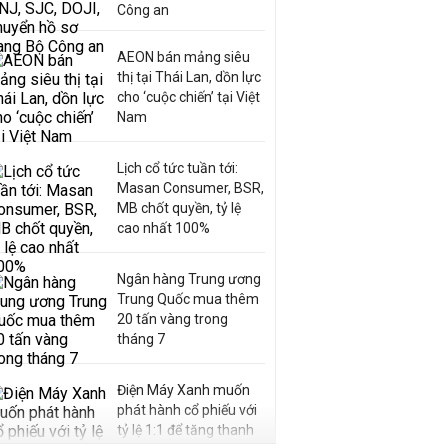
Công an
AEON bán mảng siêu
thị tại Thái Lan, dồn lực
cho ‘cuộc chiến’ tại Việt
Nam
Lịch cổ tức tuần tới:
Masan Consumer, BSR,
MB chốt quyền, tỷ lệ
cao nhất 100%
Ngân hàng Trung ương
Trung Quốc mua thêm
20 tấn vàng trong
tháng 7
Điện Máy Xanh muốn
phát hành cổ phiếu với
tỷ lệ 1:1 để tăng thanh