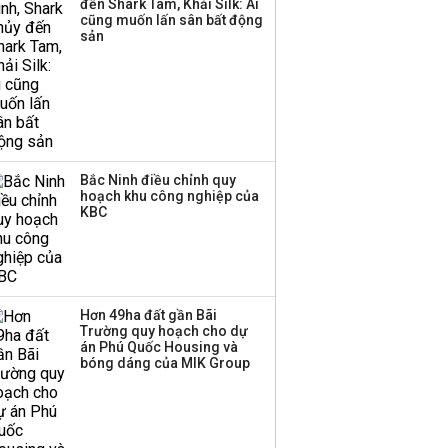
đến Shark Tam, Khải Silk: Ai
Huấn Hoa Hồng bỗng
cũng muốn lấn sân bất động
dưng ‘biến mất’, một
sản
công ty khác đã giải thể
Bắc Ninh điều chỉnh quy
hoạch khu công nghiệp của
KBC
Hơn 49ha đất gần Bãi
Trường quy hoạch cho dự
án Phú Quốc Housing và
bóng dáng của MIK Group