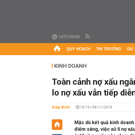
0975798489
QUY HOẠCH
THỊ TRƯỜNG
DỰ 
KINH DOANH
Toàn cảnh nợ xấu ngâ
lo nợ xấu vẫn tiếp diễ
Diệp Bình
18:19 | 08/11/2018
Mặc dù kết quả kinh doanh
điểm sáng, việc xử lí nợ x