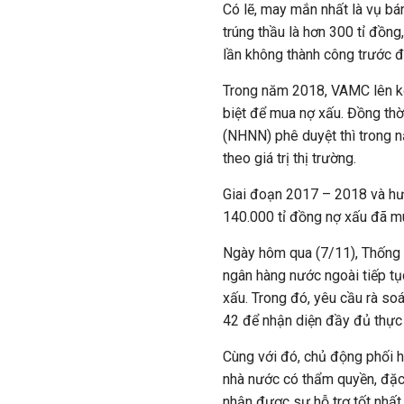
Có lẽ, may mắn nhất là vụ bá
trúng thầu là hơn 300 tỉ đồn
lần không thành công trước đ
Trong năm 2018, VAMC lên kế 
biệt để mua nợ xấu. Đồng th
(NHNN) phê duyệt thì trong 
theo giá trị thị trường.
Giai đoạn 2017 – 2018 và hư
140.000 tỉ đồng nợ xấu đã mu
Ngày hôm qua (7/11), Thống
ngân hàng nước ngoài tiếp t
xấu. Trong đó, yêu cầu rà so
42 để nhận diện đầy đủ thực 
Cùng với đó, chủ động phối h
nhà nước có thẩm quyền, đặc b
nhận được sự hỗ trợ tốt nhất 