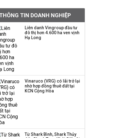
khoản
THÔNG TIN DOANH NGHIỆP
Sau nhịp điều chỉnh
mạnh, CTCK nhìn thấy
Liên danh Vingroup đầu tư
cơ hội ở nhóm cổ phiếu
đô thị hơn 4.600 ha ven vịnh
nào?
Hạ Long
Một thương hiệu thời
trang Việt đóng cửa
sau 5 năm hoạt động,
thanh lý toàn bộ cửa
hàng
Vinaruco (VRG) có lãi trở lại
nhờ hợp đồng thuê đất tại
TOP 10 ngân hàng lãi
KCN Cộng Hòa
lớn nhất từ kinh doanh
ngoại hối nửa đầu năm
2026: Vietcombank
quán quân, ACB dẫn
đầu nhóm tư nhân
Từ Shark Bình, Shark Thủy
Công ty 100 tỷ của