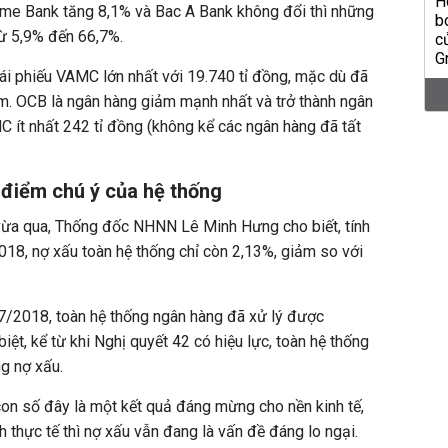
ime Bank tăng 8,1% và Bac A Bank không đổi thì những
từ 5,9% đến 66,7%.
ái phiếu VAMC lớn nhất với 19.740 tỉ đồng, mặc dù đã
. OCB là ngân hàng giảm mạnh nhất và trở thành ngân
C ít nhất 242 tỉ đồng (không kể các ngân hàng đã tất
m điểm chú ý của hệ thống
vừa qua, Thống đốc NHNN Lê Minh Hưng cho biết, tính
018, nợ xấu toàn hệ thống chỉ còn 2,13%, giảm so với
7/2018, toàn hệ thống ngân hàng đã xử lý được
iệt, kể từ khi Nghị quyết 42 có hiệu lực, toàn hệ thống
g nợ xấu.
con số đây là một kết quả đáng mừng cho nền kinh tế,
nh thực tế thì nợ xấu vẫn đang là vấn đề đáng lo ngại.