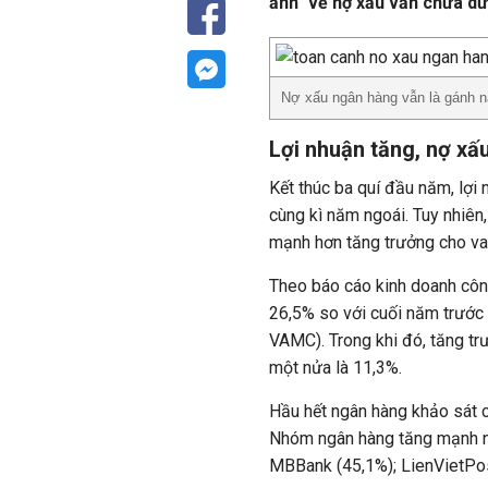
ảnh" về nợ xấu vẫn chưa dừ
Nợ xấu ngân hàng vẫn là gánh n
Lợi nhuận tăng, nợ xấ
Kết thúc ba quí đầu năm, lợi
cùng kì năm ngoái. Tuy nhiên
mạnh hơn tăng trưởng cho va
Theo báo cáo kinh doanh côn
26,5% so với cuối năm trước 
VAMC). Trong khi đó, tăng tr
một nửa là 11,3%.
Hầu hết ngân hàng khảo sát 
Nhóm ngân hàng tăng mạnh n
MBBank (45,1%); LienVietPost