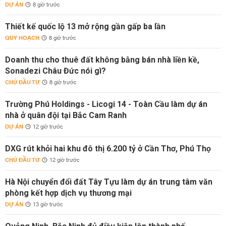
DỰ ÁN
8 giờ trước
Thiết kế quốc lộ 13 mở rộng gần gấp ba lần
QUY HOẠCH
8 giờ trước
Doanh thu cho thuê đất không bằng bán nhà liền kề,
Sonadezi Châu Đức nói gì?
CHỦ ĐẦU TƯ
8 giờ trước
Trường Phú Holdings - Licogi 14 - Toàn Cầu làm dự án
nhà ở quân đội tại Bắc Cam Ranh
DỰ ÁN
12 giờ trước
DXG rút khỏi hai khu đô thị 6.200 tỷ ở Cần Thơ, Phú Thọ
CHỦ ĐẦU TƯ
12 giờ trước
Hà Nội chuyển đổi đất Tây Tựu làm dự án trung tâm văn
phòng kết hợp dịch vụ thương mại
DỰ ÁN
13 giờ trước