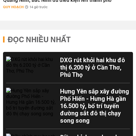
Quảng Ninh, Bắc Ninh đủ điều kiện lên thành phố
QUY HOẠCH
14 giờ trước
ĐỌC NHIỀU NHẤT
DXG rút khỏi hai khu đô
thị 6.200 tỷ ở Cần Thơ,
Phú Thọ
Hưng Yên sắp xây đường
Phố Hiến - Hưng Hà gần
16.500 tỷ, bố trí tuyến
đường sắt đô thị chạy
song song