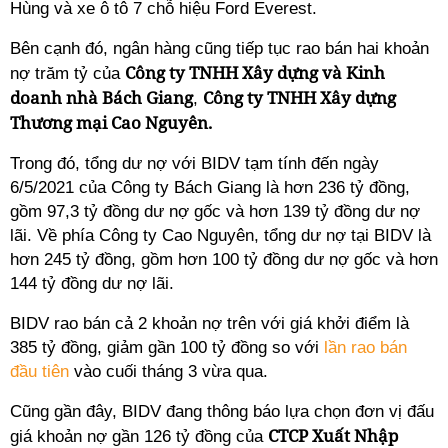
Hùng và xe ô tô 7 chỗ hiệu Ford Everest.
Bên cạnh đó, ngân hàng cũng tiếp tục rao bán hai khoản
Công ty TNHH Xây dựng và Kinh
nợ trăm tỷ của
doanh nhà Bách Giang
Công ty TNHH Xây dựng
,
Thương mại Cao Nguyên.
Trong đó, tổng dư nợ với BIDV tạm tính đến ngày
6/5/2021 của Công ty Bách Giang là hơn 236 tỷ đồng,
gồm 97,3 tỷ đồng dư nợ gốc và hơn 139 tỷ đồng dư nợ
lãi. Về phía Công ty Cao Nguyên, tổng dư nợ tại BIDV là
hơn 245 tỷ đồng, gồm hơn 100 tỷ đồng dư nợ gốc và hơn
144 tỷ đồng dư nợ lãi.
BIDV rao bán cả 2 khoản nợ trên với giá khởi điểm là
385 tỷ đồng, giảm gần 100 tỷ đồng so với
lần rao bán
đầu tiên
vào cuối tháng 3 vừa qua.
Cũng gần đây, BIDV đang thông báo lựa chọn đơn vị đấu
CTCP Xuất Nhập
giá khoản nợ gần 126 tỷ đồng của