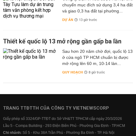
chuyển mục đích sử dụng 3,4 ha đất
và giao 0,3 ha đất tại phường...
DỰ ÁN
13 giờ trước
Thiết kế quốc lộ 13 mở rộng gần gấp ba lần
Sau hơn 20 năm chờ đợi, quốc lộ 13
ở cửa ngõ TP HCM chuẩn bị được
mở rộng lên 60 m, 10-14 làn...
QUY HOẠCH
8 giờ trước
TRANG TTĐTTH CỦA CÔNG TY VIETNEWSCORP
Giấy phép số 3324/GP-TTĐT do Sở VH&TT TPHCM cấp ngày 20/3/2026
Lầu 5 - Compa Building - 293 Điện Biên Phủ - Phường Gia Định - TP.HCM
Chi nhánh:
Số 5 - Khu 38A Trần Phú - Phường Ba Đình - TP. Hà Nội