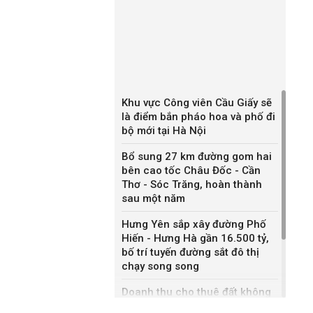
Khu vực Công viên Cầu Giấy sẽ
là điểm bắn pháo hoa và phố đi
bộ mới tại Hà Nội
Bổ sung 27 km đường gom hai
bên cao tốc Châu Đốc - Cần
Thơ - Sóc Trăng, hoàn thành
sau một năm
Hưng Yên sắp xây đường Phố
Hiến - Hưng Hà gần 16.500 tỷ,
bố trí tuyến đường sắt đô thị
chạy song song
Doanh thu cho thuê đất không
bằng bán nhà liền kề, Sonadezi