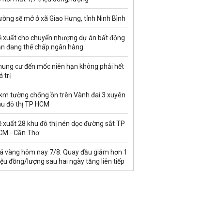
ờng sẽ mở ở xã Giao Hưng, tỉnh Ninh Bình
ề xuất cho chuyển nhượng dự án bất động
ản đang thế chấp ngân hàng
hung cư đến mốc niên hạn không phải hết
á trị
 km tường chống ồn trên Vành đai 3 xuyên
hu đô thị TP HCM
 xuất 28 khu đô thị nén dọc đường sắt TP
CM - Cần Thơ
iá vàng hôm nay 7/8: Quay đầu giảm hơn 1
iệu đồng/lượng sau hai ngày tăng liên tiếp