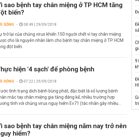
ì sao bệnh tay chân miệng ở TP HCM tăng
ột biến?
Đư
Đ
ỐI SỐNG
08:49 | 29/09/2018
s
ự trở lại của chủng virus khiến 150 người chết vì tay chân miệng
ược cho là nguyên nhân làm cho bệnh tay chân miệng ở TP. HCM
C
ăng đột biến.
gi
9
k
hực hiện '4 sạch' để phòng bệnh
Đề
ỐI SỐNG
07:22 | 29/09/2018
H
rước tình trạng dịch bệnh bùng phát, đặc biệt là số lượng bệnh
hân mắc tay chân miệng gia tăng đáng kể, nhiều trường hợp
G
ương tính với chủng virus nguy hiểm Ev71 (tác nhân gây nhiều...
tr
ì sao bệnh tay chân miệng năm nay trở nên
guy hiểm?