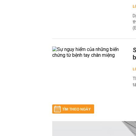
L
D
t
(
S
b
L
T
t
TÌM THEO NGÀY