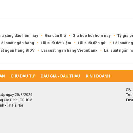
Châu Đức nói gì?
DXG rút khỏi hai khu đô thị
6.200 tỷ ở Cần Thơ, Phú Thọ
iá xăng dầu hôm nay
Giá dầu thô
Giá heo hơi hôm nay
Tỷ giá e
Lãi suất ngân hàng
Lãi suất tiết kiệm
Lãi suất tiền gửi
Lãi suất n
uất ngân hàng BIDV
Lãi suất ngân hàng Vietinbank
Lãi suất ngân 
ÁN
CHỦ ĐẦU TƯ
ĐẤU GIÁ - ĐẤU THẦU
KINH DOANH
DỊC
cấp ngày 20/3/2026
Tel:
ng Gia Định - TP.HCM
Emai
h - TP. Hà Nội