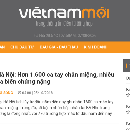
Hà Nội 28.5 °C
|
07:56AM, 07/08/2026
ÁN
CHỦ ĐẦU TƯ
ĐẤU GIÁ - ĐẤU THẦU
KINH DOANH
à Nội: Hơn 1.600 ca tay chân miệng, nhiều
Đư
a biến chứng nặng
B
ỐI SỐNG
04:00 | 05/10/2018
tỉ
ại Hà Nội tích lũy từ đầu năm đến nay ghi nhận 1600 ca mắc tay
B
hân miệng. Trong đó, số bệnh nhân tiếp nhận tại BV Nhi Trung
tỉ
ơng là đông nhất, với 770 trường hợp mắc từ đầu năm đến nay....
B
có