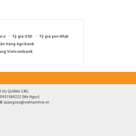
uro
Tỷ giá USD
Tỷ giá yen Nhật
gân hàng Agribank
hàng Vietcombank
H VỤ QUẢNG CÁO
0931589222 (Ms Ngọc)
l:
quangcao@vietnammoi.vn