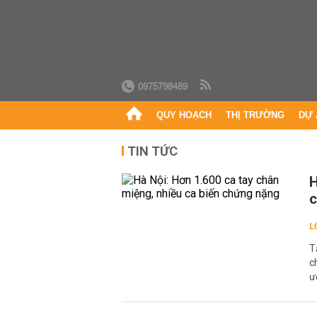
0975798489
QUY HOẠCH
THỊ TRƯỜNG
DỰ 
TIN TỨC
H
c
L
T
c
ư