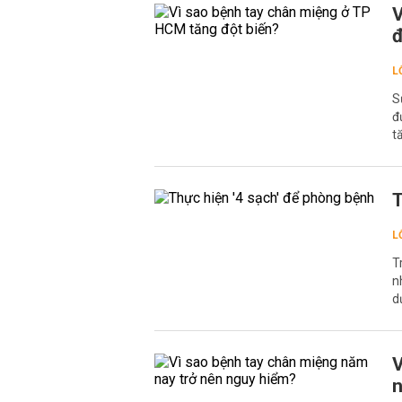
V
đ
L
S
đ
t
T
L
T
n
d
V
n