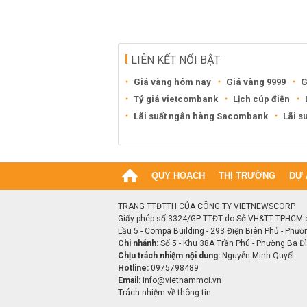
LIÊN KẾT NỔI BẬT
Giá vàng hôm nay
Giá vàng 9999
G
Tỷ giá vietcombank
Lịch cúp điện
Lãi suất ngân hàng Sacombank
Lãi s
QUY HOẠCH
THỊ TRƯỜNG
DỰ 
TRANG TTĐTTH CỦA CÔNG TY VIETNEWSCORP
Giấy phép số 3324/GP-TTĐT do Sở VH&TT TPHCM 
Lầu 5 - Compa Building - 293 Điện Biên Phủ - Phườ
Chi nhánh:
Số 5 - Khu 38A Trần Phú - Phường Ba Đìn
Chịu trách nhiệm nội dung:
Nguyễn Minh Quyết
Hotline:
0975798489
Email:
info@vietnammoi.vn
Trách nhiệm về thông tin