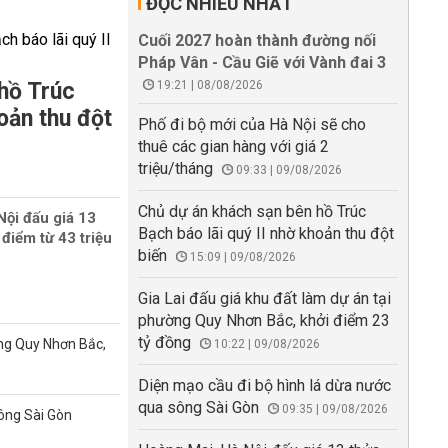
ĐỌC NHIỀU NHẤT
Cuối 2027 hoàn thành đường nối
Pháp Vân - Cầu Giẽ với Vành đai 3
hồ Trúc
19:21 | 08/08/2026
oản thu đột
Phố đi bộ mới của Hà Nội sẽ cho
thuê các gian hàng với giá 2
triệu/tháng
09:33 | 09/08/2026
Chủ dự án khách sạn bên hồ Trúc
Nội đấu giá 13
Bạch báo lãi quý II nhờ khoản thu đột
 điểm từ 43 triệu
biến
15:09 | 09/08/2026
Gia Lai đấu giá khu đất làm dự án tại
phường Quy Nhơn Bắc, khởi điểm 23
tỷ đồng
ờng Quy Nhơn Bắc,
10:22 | 09/08/2026
Diện mạo cầu đi bộ hình lá dừa nước
qua sông Sài Gòn
09:35 | 09/08/2026
sông Sài Gòn