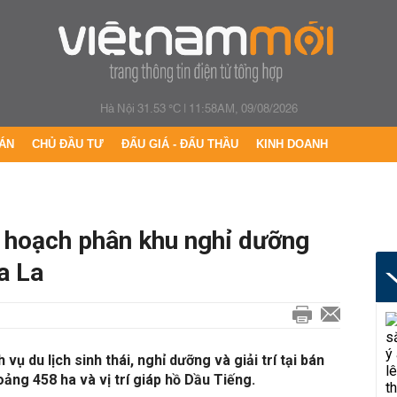
Hà Nội 31.53 °C
|
11:58AM, 09/08/2026
ÁN
CHỦ ĐẦU TƯ
ĐẤU GIÁ - ĐẤU THẦU
KINH DOANH
 hoạch phân khu nghỉ dưỡng
a La
ụ du lịch sinh thái, nghỉ dưỡng và giải trí tại bán
ảng 458 ha và vị trí giáp hồ Dầu Tiếng.