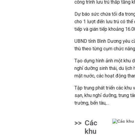
công trình lưu trú thấp tầng 
Dự báo sức chứa tối đa tron
cho 1 lượt đến lưu trú có th
tiếp và gián tiếp khoảng 16.0
UBND tỉnh Bình Dương yêu cầ
thù theo từng cụm chức năng 
Tạo dựng hình ảnh một khu du
nghỉ dưỡng sinh thái, du lịch h
mặt nước, các hoạt động tha
Tập trung phát triển các khu 
sạn, khu nghỉ dưỡng, trung t
trường, bến tàu,...
>>
Các
khu