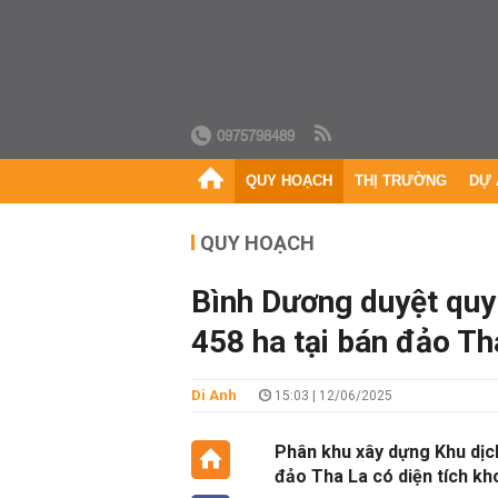
0975798489
QUY HOẠCH
THỊ TRƯỜNG
DỰ 
QUY HOẠCH
Bình Dương duyệt quy
458 ha tại bán đảo Th
Di Anh
15:03 | 12/06/2025
Phân khu xây dựng Khu dịch v
đảo Tha La có diện tích kho