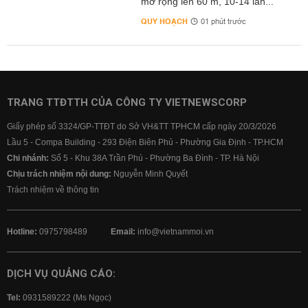
mở rộng lên 60 m, 10-14 làn...
QUY HOẠCH
01 phút trước
TRANG TTĐTTH CỦA CÔNG TY VIETNEWSCORP
Giấy phép số 3324/GP-TTĐT do Sở VH&TT TPHCM cấp ngày 20/3/2026
Lầu 5 - Compa Building - 293 Điện Biên Phủ - Phường Gia Định - TP.HCM
Chi nhánh:
Số 5 - Khu 38A Trần Phú - Phường Ba Đình - TP. Hà Nội
Chịu trách nhiệm nội dung:
Nguyễn Minh Quyết
Trách nhiệm về thông tin
Hotline:
0975798489
Email:
info@vietnammoi.vn
DỊCH VỤ QUẢNG CÁO:
Tel:
0931589222 (Ms Ngọc)