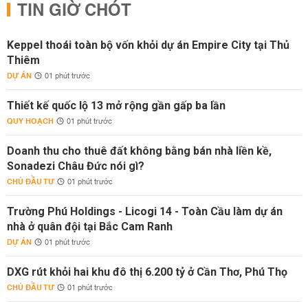
TIN GIỜ CHÓT
Keppel thoái toàn bộ vốn khỏi dự án Empire City tại Thủ
Thiêm
DỰ ÁN
01 phút trước
Thiết kế quốc lộ 13 mở rộng gần gấp ba lần
QUY HOẠCH
01 phút trước
Doanh thu cho thuê đất không bằng bán nhà liền kề,
Sonadezi Châu Đức nói gì?
CHỦ ĐẦU TƯ
01 phút trước
Trường Phú Holdings - Licogi 14 - Toàn Cầu làm dự án
nhà ở quân đội tại Bắc Cam Ranh
DỰ ÁN
01 phút trước
DXG rút khỏi hai khu đô thị 6.200 tỷ ở Cần Thơ, Phú Thọ
CHỦ ĐẦU TƯ
01 phút trước