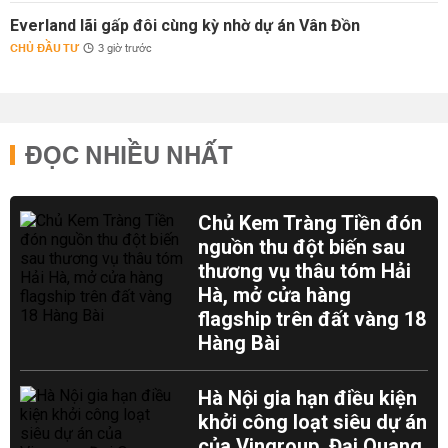
Everland lãi gấp đôi cùng kỳ nhờ dự án Vân Đồn
CHỦ ĐẦU TƯ
3 giờ trước
ĐỌC NHIỀU NHẤT
Chủ Kem Tràng Tiền đón
nguồn thu đột biến sau
thương vụ thâu tóm Hải
Hà, mở cửa hàng
flagship trên đất vàng 18
Hàng Bài
Hà Nội gia hạn điều kiện
khởi công loạt siêu dự án
của Vingroup, Đại Quang