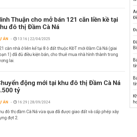
A
Đề
inh Thuận cho mở bán 121 căn liền kề tại
hu đô thị Đầm Cà Ná
Đư
Ự ÁN
13:16 | 22/04/2025
Đấ
B
21 căn nhà ở liên kế tại 8 ô đất thuộc KĐT mới Đầm Cà Ná (giai
oạn 1) đã đủ điều kiện bán, cho thuê mua nhà hình thành trong
B
ương lai.
tỉ
B
huyển động mới tại khu đô thị Đầm Cà Ná
tỉ
.500 tỷ
K
h
Ự ÁN
16:29 | 28/09/2024
hu đô thị đầm Cà Ná vừa qua đã được giao đất và cấp phép xây
ựng đợt 2.