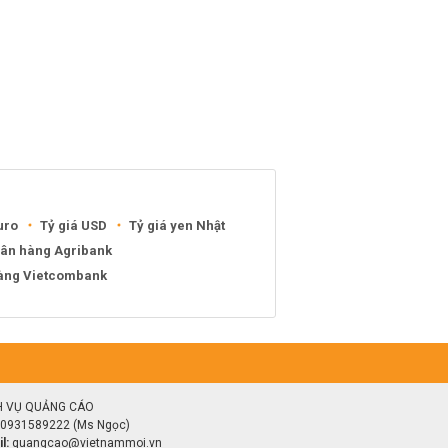
uro
Tỷ giá USD
Tỷ giá yen Nhật
gân hàng Agribank
hàng Vietcombank
H VỤ QUẢNG CÁO
0931589222 (Ms Ngọc)
l:
quangcao@vietnammoi.vn