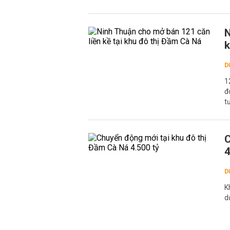
N
k
D
1
đ
t
C
4
D
K
d