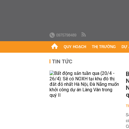
0975798489
QUY HOẠCH
THỊ TRƯỜNG
DỰ 
TIN TỨC
B
N
N
q
T
S
c
C