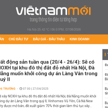
Hà Nội 25.42 °C
|
06:51PM, 07/08/2026
ÁN
CHỦ ĐẦU TƯ
ĐẤU GIÁ - ĐẤU THẦU
KINH DOANH
ất động sản tuần qua (20/4 - 26/4): Sẽ có
Đư
OXH tại khu đô thị đắt đỏ nhất Hà Nội, Đà
ẵng muốn khởi công dự án Làng Vân trong
Đấ
uý II
B
B
HỊ TRƯỜNG
07:00 | 27/04/2025
tỉ
ẽ xây NOXH tại khu đô thị đắt đỏ nhất Hà Nội; Đà Nẵng muốn khởi
ông dự án Làng Vân trong quý II; Vinhomes Vũ Yên, Cà Ná New
B
ity được mở bán; đề xuất giảm 70% thời gian làm thủ tục xây...
tỉ