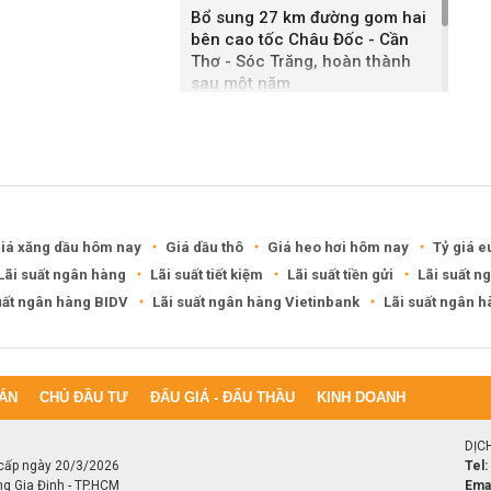
Bổ sung 27 km đường gom hai
bên cao tốc Châu Đốc - Cần
Thơ - Sóc Trăng, hoàn thành
sau một năm
Khánh Hòa đề xuất làm khu đô
thị hỗn hợp hơn 49.000 tỷ đồng
iá xăng dầu hôm nay
Giá dầu thô
Giá heo hơi hôm nay
Tỷ giá e
Lãi suất ngân hàng
Lãi suất tiết kiệm
Lãi suất tiền gửi
Lãi suất n
uất ngân hàng BIDV
Lãi suất ngân hàng Vietinbank
Lãi suất ngân 
ÁN
CHỦ ĐẦU TƯ
ĐẤU GIÁ - ĐẤU THẦU
KINH DOANH
DỊC
cấp ngày 20/3/2026
Tel:
ng Gia Định - TP.HCM
Emai