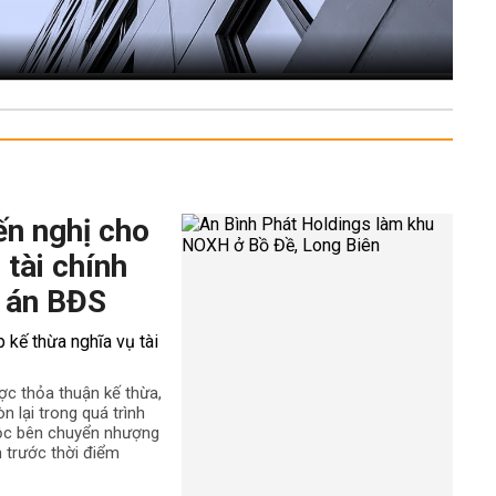
ến nghị cho
 tài chính
 án BĐS
ợc thỏa thuận kế thừa,
n lại trong quá trình
uộc bên chuyển nhượng
h trước thời điểm