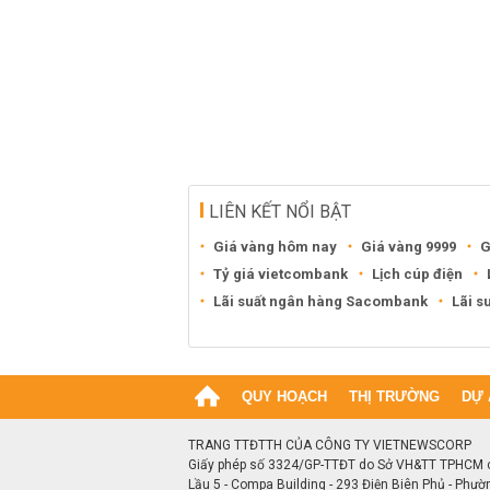
LIÊN KẾT NỔI BẬT
Giá vàng hôm nay
Giá vàng 9999
G
Tỷ giá vietcombank
Lịch cúp điện
Lãi suất ngân hàng Sacombank
Lãi s
QUY HOẠCH
THỊ TRƯỜNG
DỰ 
TRANG TTĐTTH CỦA CÔNG TY VIETNEWSCORP
Giấy phép số 3324/GP-TTĐT do Sở VH&TT TPHCM 
Lầu 5 - Compa Building - 293 Điện Biên Phủ - Phườ