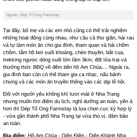
Nguồn: Dép Tổ Ong Farmstay
Tại đây, bố mẹ và các em nhỏ cũng có thể trải nghiệm
những hoạt động cùng nhau, như câu cá thư giãn, hái rau
và tự làm món ăn cho gia đình, tham quan và hái chôm
chôm, tắm hồ bơi suối khoáng, chèo thuyền, bắt cua,
trekking ngược dòng suối lớn tầm 3km, đốt lửa trại và
thưởng thức BBQ về đêm bên hồ Am Chúa,... Ngoài ra,
gia đình bạn còn có thể tham gia ca nhạc, nấu bánh
chưng và các món ăn truyền thống vào các dịp lễ hội.
Đối với người yêu không khí tươi mát ở Nha Trang
nhưng muốn tìm điểm du lịch, nghỉ dưỡng an toàn, yên ả
hơn thì Dép Tổ Ong Farmstay là lựa chọn cực kỳ hợp lý
- vừa gần thành phố Nha Trang lại vừa thú vị, đảm bảo
an toàn.
Địa điểm:
Hồ Am Chúa - Diên Điền - Diên Khánh Nha