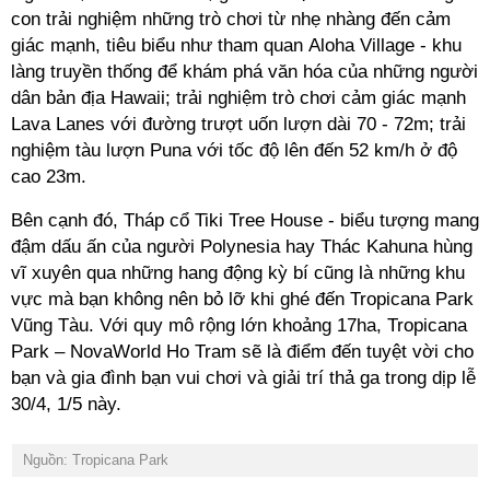
con trải nghiệm những trò chơi từ nhẹ nhàng đến cảm
giác mạnh, tiêu biểu như tham quan Aloha Village - khu
làng truyền thống để khám phá văn hóa của những người
dân bản địa Hawaii; trải nghiệm trò chơi cảm giác mạnh
Lava Lanes với đường trượt uốn lượn dài 70 - 72m; trải
nghiệm tàu lượn Puna với tốc độ lên đến 52 km/h ở độ
cao 23m.
Bên cạnh đó, Tháp cổ Tiki Tree House - biểu tượng mang
đậm dấu ấn của người Polynesia hay Thác Kahuna hùng
vĩ xuyên qua những hang động kỳ bí cũng là những khu
vực mà bạn không nên bỏ lỡ khi ghé đến Tropicana Park
Vũng Tàu. Với quy mô rộng lớn khoảng 17ha, Tropicana
Park – NovaWorld Ho Tram sẽ là điểm đến tuyệt vời cho
bạn và gia đình bạn vui chơi và giải trí thả ga trong dịp lễ
30/4, 1/5 này.
Nguồn: Tropicana Park