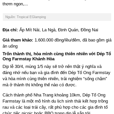
thơm ngon,...
Nguồn: Tropical EGlamping
Địa chỉ:
Ấp Mít Nài, La Ngà, Định Quán, Đồng Nai
Giá tham khảo:
1.600.000 đồng/lều/đêm, đã bao gồm giá
ăn uống
Trốn thành thị, hòa mình cùng thiên nhiên với Dép Tổ
Ong Farmstay Khánh Hòa
Dịp lễ 30/4, mùng 1/5 này sẽ trở nên thật ý nghĩa và
đáng nhớ nếu bạn và gia đình đến Dép Tổ Ong Farmstay
và hòa mình cùng thiên nhiên, trải nghiệm “sống chậm”
mà ở thành thị không thể nào có được.
Cách thành phố Nha Trang khoảng 10km, Dép Tổ Ong
Farmstay là một mô hình du lịch sinh thái kết hợp trồng
rau và các loại trái cây, rất phù hợp cho các gia đình tổ
chức tiệc picnic hoặc BBQ trong dịp lễ sắp tới.