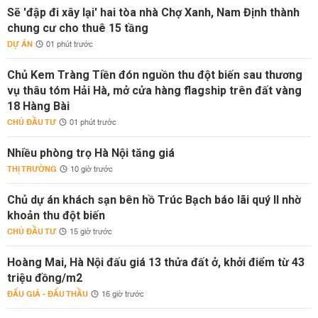
Sẽ 'đập đi xây lại' hai tòa nhà Chợ Xanh, Nam Định thành
chung cư cho thuê 15 tầng
DỰ ÁN
01 phút trước
Chủ Kem Tràng Tiền đón nguồn thu đột biến sau thương
vụ thâu tóm Hải Hà, mở cửa hàng flagship trên đất vàng
18 Hàng Bài
CHỦ ĐẦU TƯ
01 phút trước
Nhiều phòng trọ Hà Nội tăng giá
THỊ TRƯỜNG
10 giờ trước
Chủ dự án khách sạn bên hồ Trúc Bạch báo lãi quý II nhờ
khoản thu đột biến
CHỦ ĐẦU TƯ
15 giờ trước
Hoàng Mai, Hà Nội đấu giá 13 thửa đất ở, khởi điểm từ 43
triệu đồng/m2
ĐẤU GIÁ - ĐẤU THẦU
16 giờ trước