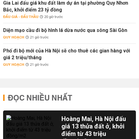
Gia Lai đấu giá khu đất làm dự án tại phường Quy Nhơn
Bắc, khởi điểm 23 tỷ đồng
ĐẤU GIÁ - ĐẤU THẦU
20 giờ trước
Diện mạo cầu đi bộ hình lá dừa nước qua sông Sài Gòn
QUY HOẠCH
21 giờ trước
Phố đi bộ mới của Hà Nội sẽ cho thuê các gian hàng với
giá 2 triệu/tháng
QUY HOẠCH
21 giờ trước
ĐỌC NHIỀU NHẤT
Hoàng Mai, Hà Nội đấu
giá 13 thửa đất ở, khởi
điểm từ 43 triệu