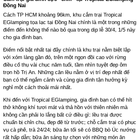
Đồng Nai
Cách TP HCM khoảng 96km, khu cắm trại Tropical
EGlamping tọa lạc tại Đồng Nai chính là một trong những
điểm đến không thể nào bỏ qua trong dịp lễ 30/4, 1/5 này
cho gia đình bạn.
Điểm nổi bật nhất tại đây chính là khu trại nằm biệt lập
với xóm làng gần đó, trên một ngọn đồi cao với rừng
điều cổ thụ vài chục năm tuổi, tầm nhìn tuyệt đẹp ôm
trọn hồ Trị An. Những căn lều nằm ở vị trí đẹp nhất để
bạn có thể ngắm cảnh và cùng gia đình tận hưởng kỳ
nghỉ một cách thoải mái nhất.
Khi đến với Tropical EGlamping, gia đình bạn có thể hít
thở không khí tươi mát và thả hồn với thiên nhiên mà
không cần phải lo lắng bất cứ điều gì: lều trại được
chuẩn bị chỉn chu, đẹp đẽ từ trước; chỗ cắm trại có phục
vụ cà phê, trà 24/24; bữa ăn tối sẽ có BBQ bò Úc nướng
rất hấp dẫn; bữa ăn sáng tự chọn với những món ăn