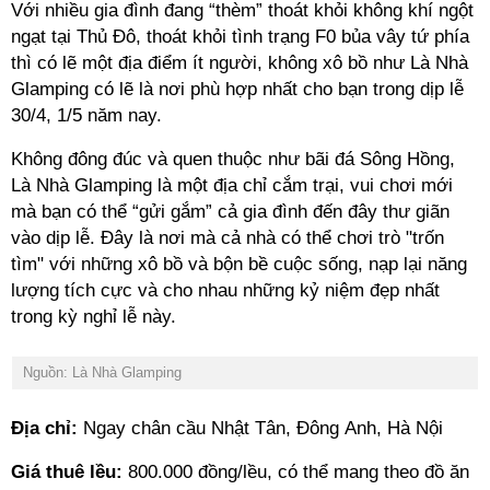
Với nhiều gia đình đang “thèm” thoát khỏi không khí ngột
ngạt tại Thủ Đô, thoát khỏi tình trạng F0 bủa vây tứ phía
thì có lẽ một địa điểm ít người, không xô bồ như Là Nhà
Glamping có lẽ là nơi phù hợp nhất cho bạn trong dịp lễ
30/4, 1/5 năm nay.
Không đông đúc và quen thuộc như bãi đá Sông Hồng,
Là Nhà Glamping là một địa chỉ cắm trại, vui chơi mới
mà bạn có thể “gửi gắm” cả gia đình đến đây thư giãn
vào dịp lễ. Đây là nơi mà cả nhà có thể chơi trò "trốn
tìm" với những xô bồ và bộn bề cuộc sống, nạp lại năng
lượng tích cực và cho nhau những kỷ niệm đẹp nhất
trong kỳ nghỉ lễ này.
Nguồn: Là Nhà Glamping
Địa chỉ:
Ngay chân cầu Nhật Tân, Đông Anh, Hà Nội
Giá thuê lều:
800.000 đồng/lều, có thể mang theo đồ ăn