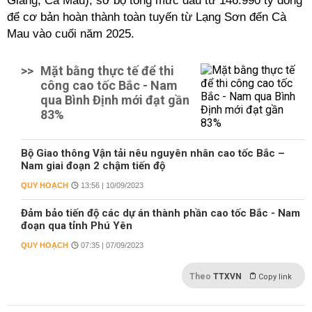
Giang, Cà Mau), sơ bộ tổng mức đầu tư 146.990 tỷ đồng
để cơ bản hoàn thành toàn tuyến từ Lạng Sơn đến Cà
Mau vào cuối năm 2025.
>>
Mặt bằng thực tế để thi
công cao tốc Bắc - Nam
qua Bình Định mới đạt gần
83%
Bộ Giao thông Vận tải nêu nguyên nhân cao tốc Bắc –
Nam giai đoạn 2 chậm tiến độ
QUY HOẠCH
13:56 | 10/09/2023
Đảm bảo tiến độ các dự án thành phần cao tốc Bắc - Nam
đoạn qua tỉnh Phú Yên
QUY HOẠCH
07:35 | 07/09/2023
Theo
TTXVN
Copy link