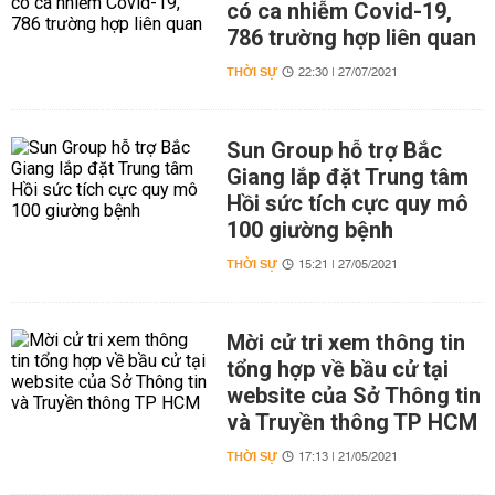
có ca nhiễm Covid-19,
786 trường hợp liên quan
THỜI SỰ
22:30 | 27/07/2021
Sun Group hỗ trợ Bắc
Giang lắp đặt Trung tâm
Hồi sức tích cực quy mô
100 giường bệnh
THỜI SỰ
15:21 | 27/05/2021
Mời cử tri xem thông tin
tổng hợp về bầu cử tại
website của Sở Thông tin
và Truyền thông TP HCM
THỜI SỰ
17:13 | 21/05/2021