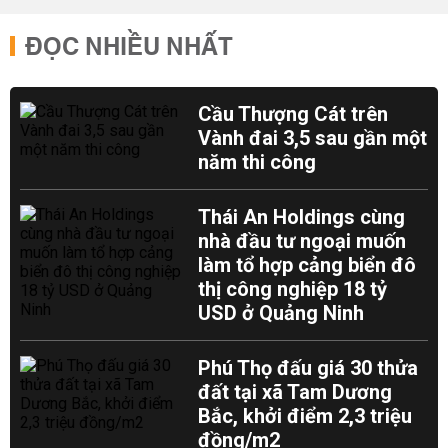
ĐỌC NHIỀU NHẤT
Cầu Thượng Cát trên
Vành đai 3,5 sau gần một
năm thi công
Thái An Holdings cùng
nhà đầu tư ngoại muốn
làm tổ hợp cảng biển đô
thị công nghiệp 18 tỷ
USD ở Quảng Ninh
Phú Thọ đấu giá 30 thửa
đất tại xã Tam Dương
Bắc, khởi điểm 2,3 triệu
đồng/m2