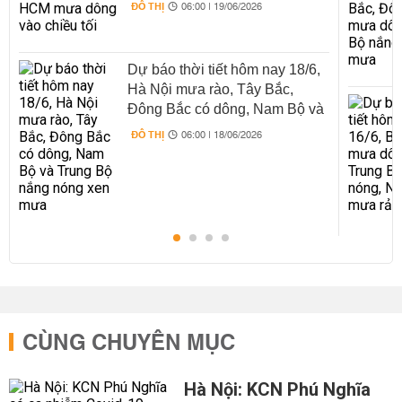
ĐÔ THỊ
06:00 | 19/06/2026
Dự báo thời tiết hôm nay 18/6,
Hà Nội mưa rào, Tây Bắc,
Đông Bắc có dông, Nam Bộ và
Trung Bộ nắng nóng xen mưa
ĐÔ THỊ
06:00 | 18/06/2026
CÙNG CHUYÊN MỤC
Hà Nội: KCN Phú Nghĩa