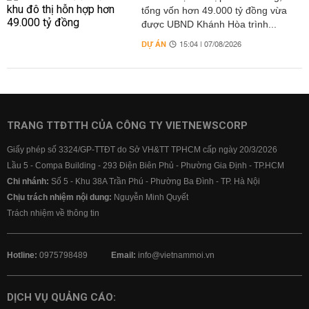
tổng vốn hơn 49.000 tỷ đồng vừa
được UBND Khánh Hòa trình...
DỰ ÁN
15:04 | 07/08/2026
TRANG TTĐTTH CỦA CÔNG TY VIETNEWSCORP
Giấy phép số 3324/GP-TTĐT do Sở VH&TT TPHCM cấp ngày 20/3/2026
Lầu 5 - Compa Building - 293 Điện Biên Phủ - Phường Gia Định - TP.HCM
Chi nhánh:
Số 5 - Khu 38A Trần Phú - Phường Ba Đình - TP. Hà Nội
Chịu trách nhiệm nội dung:
Nguyễn Minh Quyết
Trách nhiệm về thông tin
Hotline:
0975798489
Email:
info@vietnammoi.vn
DỊCH VỤ QUẢNG CÁO: