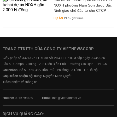
Khu NOXH phường Vũ Ninh và khu
NOXH phường Nam Sơn được Bắc
Ninh giao chủ đầu tư cho CTCP...
DỰ ÁN
15 giờ trước
TRANG TTĐTTH CỦA CÔNG TY VIETNEWSCORP
Giấy phép số 3324/GP-TTĐT do Sở VH&TT TPHCM cấp ngày 20/3/2026
Lầu 5 - Compa Building - 293 Điện Biên Phủ - Phường Gia Định - TP.HCM
Chi nhánh:
Số 5 - Khu 38A Trần Phú - Phường Ba Đình - TP. Hà Nội
Chịu trách nhiệm nội dung:
Nguyễn Minh Quyết
Trách nhiệm về thông tin
Hotline:
0975798489
Email:
info@vietnammoi.vn
DỊCH VỤ QUẢNG CÁO: