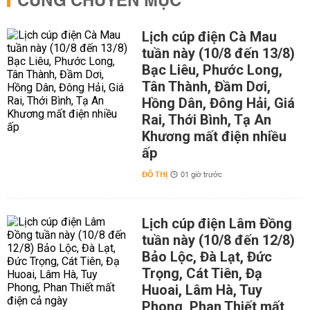
CÙNG CHUYÊN MỤC
Lịch cúp điện Cà Mau
tuần này (10/8 đến 13/8)
Bạc Liêu, Phước Long,
Tân Thành, Đầm Dơi,
Hồng Dân, Đông Hải, Giá
Rai, Thới Bình, Tạ An
Khương mất điện nhiều
ấp
ĐÔ THỊ
01 giờ trước
Lịch cúp điện Lâm Đồng
tuần này (10/8 đến 12/8)
Bảo Lộc, Đà Lạt, Đức
Trọng, Cát Tiên, Đạ
Huoai, Lâm Hà, Tuy
Phong, Phan Thiết mất