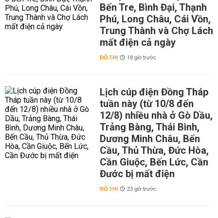
Bến Tre, Bình Đại, Thạnh
Phú, Long Châu, Cái Vồn,
Trung Thành và Chợ Lách
mất điện cả ngày
ĐÔ THỊ
19 giờ trước
Lịch cúp điện Đồng Tháp
tuần này (từ 10/8 đến
12/8) nhiều nhà ở Gò Dầu,
Trảng Bàng, Thái Bình,
Dương Minh Châu, Bến
Cầu, Thủ Thừa, Đức Hòa,
Cần Giuộc, Bến Lức, Cần
Đước bị mất điện
ĐÔ THỊ
23 giờ trước