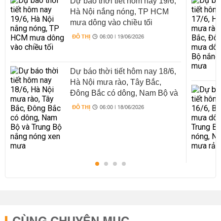
Dự báo thời tiết hôm nay 19/6,
Hà Nội nắng nóng, TP HCM
mưa dông vào chiều tối
ĐÔ THỊ
06:00 | 19/06/2026
Dự báo thời tiết hôm nay 18/6,
Hà Nội mưa rào, Tây Bắc,
Đông Bắc có dông, Nam Bộ và
Trung Bộ nắng nóng xen mưa
ĐÔ THỊ
06:00 | 18/06/2026