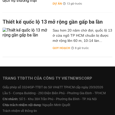
DỰ ÁN
13 giờ trước
Thiết kế quốc lộ 13 mở rộng gần gấp ba lần
Sau hơn 20 năm chờ đợi, quốc lộ 13
ở cửa ngõ TP HCM chuẩn bị được
mở rộng lên 60 m, 10-14 làn...
QUY HOẠCH
8 giờ trước
TRANG TTĐTTH CỦA CÔNG TY VIETNEWSCORP
Giấy phép số 3324/GP-TTĐT do Sở VH&TT TPHCM cấp ngày 20/3/2026
Lầu 5 - Compa Building - 293 Điện Biên Phủ - Phường Gia Định - TP.HCM
Chi nhánh:
Số 5 - Khu 38A Trần Phú - Phường Ba Đình - TP. Hà Nội
Chịu trách nhiệm nội dung:
Nguyễn Minh Quyết
Trách nhiệm về thông tin