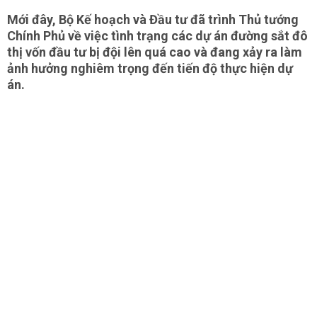
Mới đây, Bộ Kế hoạch và Đầu tư đã trình Thủ tướng
Chính Phủ về việc tình trạng các dự án đường sắt đô
thị vốn đầu tư bị đội lên quá cao và đang xảy ra làm
ảnh hưởng nghiêm trọng đến tiến độ thực hiện dự
án.