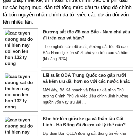
giải pháp thiết kế, tính toán chưa chính xác chi phí đầu
tư các hạng mục, dẫn tới tổng mức đầu tư tăng đó chính
là bốn nguyên nhân chính dẫ tới việc các dự án đội vốn
lên nhiều lần.
Đường sắt tốc độ cao Bắc - Nam chủ yếu
đi trên cao và hầm?
Theo nghiên cứu đề xuất, đường sắt tốc độ cao
Bắc Nam dự kiến sẽ đi chủ yếu trên cao và hầm
(khoảng 70%).
Lãi suất ODA Trung Quốc cao gấp rưỡi
và kém ưu đãi hơn so với các nước khác
Mới đây, Bộ Kế hoạch và Đầu tư đã trình Thủ
tướng Chính Phủ về việc điều chỉnh định hướng
nguồn vốn vay ưu đãi ...
Khe hở lớn giữa ke ga và thân tàu Cát
Linh - Hà Đông đã được xử lý thế nào?
Đại diện Ban QLDA đường sắt thông tin về khe