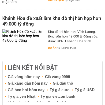
QUY HOẠCH
9 giờ trước
Khánh Hòa đề xuất làm khu đô thị hỗn hợp hơn
49.000 tỷ đồng
Khu đô thị hỗn hợp Vĩnh Lương,
tổng vốn hơn 49.000 tỷ đồng vừa
được UBND Khánh Hòa trình...
DỰ ÁN
13 phút trước
LIÊN KẾT NỔI BẬT
Giá vàng hôm nay
Giá vàng 9999
Giá xăng dầu hôm nay
Giá dầu thô
Giá heo hơi hôm nay
Tỷ giá euro
Tỷ giá USD
Tỷ giá yen Nhật
Tỷ giá vietcombank
Lịch cúp điện
Lãi suất ngân hàng