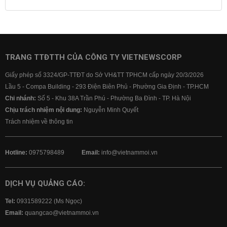
Lãi suất tiết kiệm
Lãi suất tiền gửi
Lãi suất ngân hàng Agribank
Lãi suất ngân hàng Sacombank
Lãi suất ngân hàng BIDV
TRANG TTĐTTH CỦA CÔNG TY VIETNEWSCORP
Lãi suất ngân hàng Vietinbank
Giấy phép số 3324/GP-TTĐT do Sở VH&TT TPHCM cấp ngày 20/3/2026
Lãi suất ngân hàng Vietcombank
Lầu 5 - Compa Building - 293 Điện Biên Phủ - Phường Gia Định - TP.HCM
Chi nhánh:
Số 5 - Khu 38A Trần Phú - Phường Ba Đình - TP. Hà Nội
Chịu trách nhiệm nội dung:
Nguyễn Minh Quyết
Trách nhiệm về thông tin
Hotline:
0975798489
Email:
info@vietnammoi.vn
DỊCH VỤ QUẢNG CÁO:
Tel:
0931589222 (Ms Ngọc)
Email:
quangcao@vietnammoi.vn