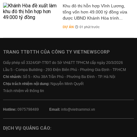
Khu đô thị hỗn hợp Vĩnh Lương,
tổng vốn hơn 49.000 tỷ đồng vừa
được UBND Khánh Hòa trình...
DỰ ÁN
01 phút trước
TRANG TTĐTTH CỦA CÔNG TY VIETNEWSCORP
Giấy phép số 3324/GP-TTĐT do Sở VH&TT TPHCM cấp ngày 20/3/2026
Lầu 5 - Compa Building - 293 Điện Biên Phủ - Phường Gia Định - TP.HCM
Chi nhánh:
Số 5 - Khu 38A Trần Phú - Phường Ba Đình - TP. Hà Nội
Chịu trách nhiệm nội dung:
Nguyễn Minh Quyết
Trách nhiệm về thông tin
Hotline:
0975798489
Email:
info@vietnammoi.vn
DỊCH VỤ QUẢNG CÁO: