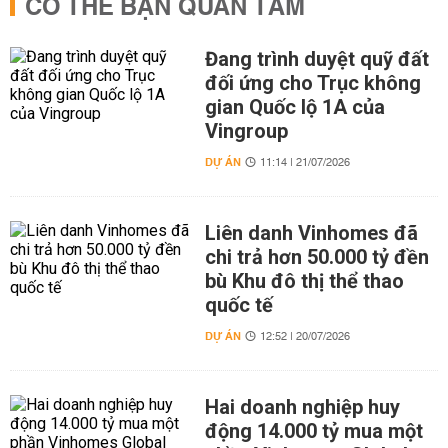
CÓ THỂ BẠN QUAN TÂM
Đang trình duyệt quỹ đất
đối ứng cho Trục không
gian Quốc lộ 1A của
Vingroup
DỰ ÁN
11:14 | 21/07/2026
Liên danh Vinhomes đã
chi trả hơn 50.000 tỷ đền
bù Khu đô thị thể thao
quốc tế
DỰ ÁN
12:52 | 20/07/2026
Hai doanh nghiệp huy
động 14.000 tỷ mua một