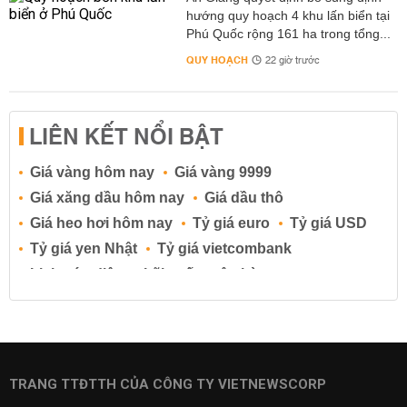
hướng quy hoạch 4 khu lấn biển tại
Phú Quốc rộng 161 ha trong tổng...
QUY HOẠCH
22 giờ trước
LIÊN KẾT NỔI BẬT
Giá vàng hôm nay
Giá vàng 9999
Giá xăng dầu hôm nay
Giá dầu thô
Giá heo hơi hôm nay
Tỷ giá euro
Tỷ giá USD
Tỷ giá yen Nhật
Tỷ giá vietcombank
Lịch cúp điện
Lãi suất ngân hàng
Lãi suất tiết kiệm
Lãi suất tiền gửi
Lãi suất ngân hàng Agribank
Lãi suất ngân hàng Sacombank
Lãi suất ngân hàng BIDV
TRANG TTĐTTH CỦA CÔNG TY VIETNEWSCORP
Lãi suất ngân hàng Vietinbank