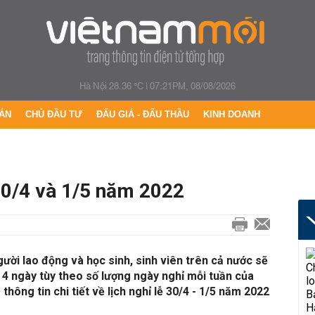
Hà Nội 28.36 °C
|
07:21PM, 08/08/2026
ÁN
CHỦ ĐẦU TƯ
ĐẤU GIÁ - ĐẤU THẦU
KINH DOANH
 30/4 và 1/5 năm 2022
gười lao động và học sinh, sinh viên trên cả nước sẽ
n 4 ngày tùy theo số lượng ngày nghỉ mỗi tuần của
hông tin chi tiết về lịch nghỉ lễ 30/4 - 1/5 năm 2022