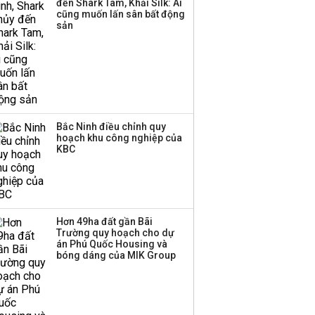
đến Shark Tam, Khải Silk: Ai
Huấn Hoa Hồng bỗng
cũng muốn lấn sân bất động
dưng ‘biến mất’, một
sản
công ty khác đã giải thể
Bắc Ninh điều chỉnh quy
hoạch khu công nghiệp của
KBC
Hơn 49ha đất gần Bãi
Trường quy hoạch cho dự
án Phú Quốc Housing và
bóng dáng của MIK Group