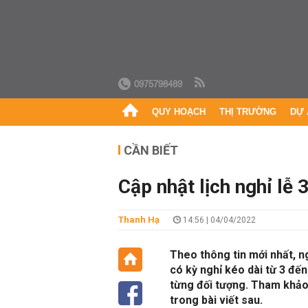
0975798489
QUY HOẠCH
THỊ TRƯỜNG
DỰ 
CẦN BIẾT
Cập nhật lịch nghỉ lễ
Thanh Hạ
14:56 | 04/04/2022
Theo thông tin mới nhất, n
có kỳ nghỉ kéo dài từ 3 đế
từng đối tượng. Tham khảo t
trong bài viết sau.