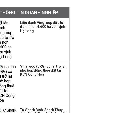
khoản
THÔNG TIN DOANH NGHIỆP
Sau nhịp điều chỉnh
mạnh, CTCK nhìn thấy
Liên danh Vingroup đầu tư
cơ hội ở nhóm cổ phiếu
đô thị hơn 4.600 ha ven vịnh
nào?
Hạ Long
Một thương hiệu thời
trang Việt đóng cửa
sau 5 năm hoạt động,
thanh lý toàn bộ cửa
hàng
Vinaruco (VRG) có lãi trở lại
nhờ hợp đồng thuê đất tại
TOP 10 ngân hàng lãi
KCN Cộng Hòa
lớn nhất từ kinh doanh
ngoại hối nửa đầu năm
2026: Vietcombank
quán quân, ACB dẫn
đầu nhóm tư nhân
Từ Shark Bình, Shark Thủy
Công ty 100 tỷ của