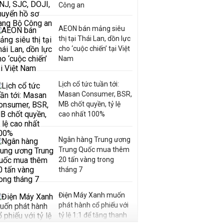
Công an
AEON bán mảng siêu
thị tại Thái Lan, dồn lực
cho ‘cuộc chiến’ tại Việt
Nam
Lịch cổ tức tuần tới:
Masan Consumer, BSR,
MB chốt quyền, tỷ lệ
cao nhất 100%
Ngân hàng Trung ương
Trung Quốc mua thêm
20 tấn vàng trong
tháng 7
Điện Máy Xanh muốn
phát hành cổ phiếu với
tỷ lệ 1:1 để tăng thanh