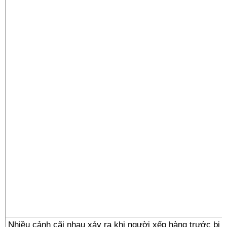
Nhiều cảnh cãi nhau xảy ra khi người xếp hàng trước bị 