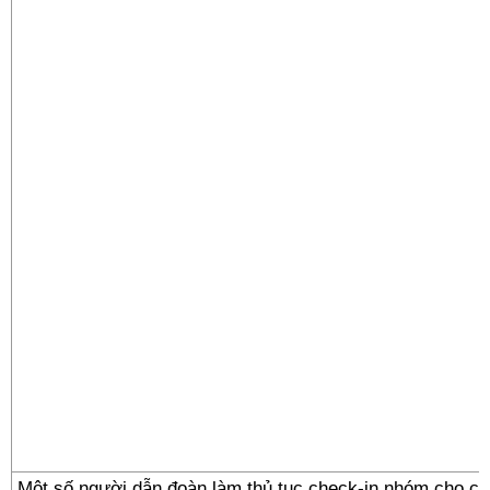
Một số người dẫn đoàn làm thủ tục check-in nhóm cho cá