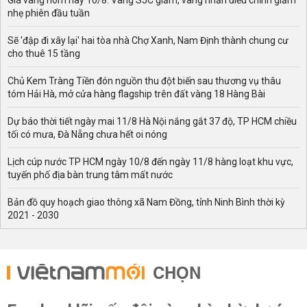
Giá vàng hôm nay 10/8: Vàng SJC giảm, vàng nhẫn điều chỉnh giảm
nhẹ phiên đầu tuần
Sẽ 'đập đi xây lại' hai tòa nhà Chợ Xanh, Nam Định thành chung cư
cho thuê 15 tầng
Chủ Kem Tràng Tiền đón nguồn thu đột biến sau thương vụ thâu
tóm Hải Hà, mở cửa hàng flagship trên đất vàng 18 Hàng Bài
Dự báo thời tiết ngày mai 11/8 Hà Nội nắng gắt 37 độ, TP HCM chiều
tối có mưa, Đà Nẵng chưa hết oi nóng
Lịch cúp nước TP HCM ngày 10/8 đến ngày 11/8 hàng loạt khu vực,
tuyến phố địa bàn trung tâm mất nước
Bản đồ quy hoạch giao thông xã Nam Đồng, tỉnh Ninh Bình thời kỳ
2021 - 2030
CHỌN