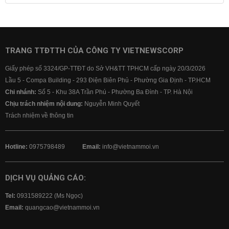
Lãi suất tiết kiệm
Lãi suất tiền gửi
Lãi suất ngân hàng Agribank
Lãi suất ngân hàng Sacombank
Lãi suất ngân hàng BIDV
TRANG TTĐTTH CỦA CÔNG TY VIETNEWSCORP
Lãi suất ngân hàng Vietinbank
Giấy phép số 3324/GP-TTĐT do Sở VH&TT TPHCM cấp ngày 20/3/2026
Lãi suất ngân hàng Vietcombank
Lầu 5 - Compa Building - 293 Điện Biên Phủ - Phường Gia Định - TP.HCM
Chi nhánh:
Số 5 - Khu 38A Trần Phú - Phường Ba Đình - TP. Hà Nội
Chịu trách nhiệm nội dung:
Nguyễn Minh Quyết
Trách nhiệm về thông tin
Hotline:
0975798489
Email:
info@vietnammoi.vn
DỊCH VỤ QUẢNG CÁO:
Tel:
0931589222 (Ms Ngọc)
Email:
quangcao@vietnammoi.vn