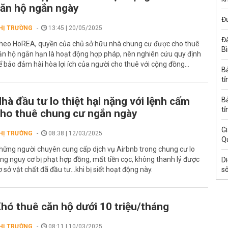
ăn hộ ngắn ngày
Đ
HỊ TRƯỜNG
13:45 | 20/05/2025
Đấ
heo HoREA, quyền của chủ sở hữu nhà chung cư được cho thuê
B
ăn hộ ngắn hạn là hoạt động hợp pháp, nên nghiên cứu quy định
ể bảo đảm hài hòa lợi ích của người cho thuê với cộng đồng...
B
tỉ
hà đầu tư lo thiệt hại nặng với lệnh cấm
B
tỉ
ho thuê chung cư ngắn ngày
Gi
HỊ TRƯỜNG
08:38 | 12/03/2025
Q
hững người chuyên cung cấp dịch vụ Airbnb trong chung cư lo
ắng nguy cơ bị phạt hợp đồng, mất tiền cọc, không thanh lý được
Di
ơ sở vật chất đã đầu tư…khi bị siết hoạt động này.
s
hó thuê căn hộ dưới 10 triệu/tháng
HỊ TRƯỜNG
08:11 | 10/03/2025