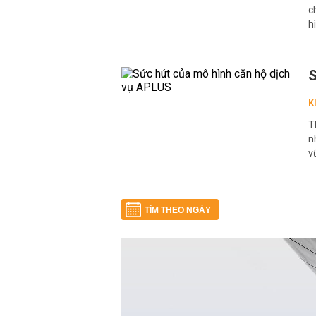
c
h
S
K
T
n
v
TÌM THEO NGÀY