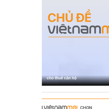
cho thuê căn hộ
CHỌN