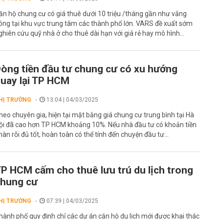
ăn hộ chung cư có giá thuê dưới 10 triệu /tháng gần như vắng
óng tại khu vực trung tâm các thành phố lớn. VARS đề xuất sớm
ghiên cứu quỹ nhà ở cho thuê dài hạn với giá rẻ hay mô hình...
òng tiền đầu tư chung cư có xu hướng
uay lại TP HCM
HỊ TRƯỜNG
13:04 | 04/03/2025
heo chuyên gia, hiện tại mặt bằng giá chung cư trung bình tại Hà
ội đã cao hơn TP HCM khoảng 10%. Nếu nhà đầu tư có khoản tiền
hàn rỗi đủ tốt, hoàn toàn có thể tính đến chuyện đầu tư...
P HCM cấm cho thuê lưu trú du lịch trong
hung cư
HỊ TRƯỜNG
07:39 | 04/03/2025
hành phố quy định chỉ các dự án căn hộ du lịch mới được khai thác