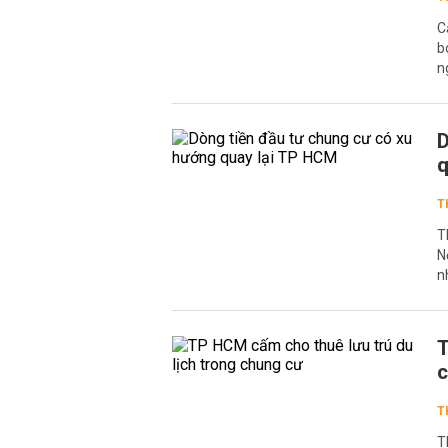
C
b
n
D
q
T
T
N
n
T
c
T
T