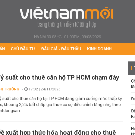
Hà Nội 30.98 °C
|
01:00PM, 09/08/2026
ÁN
CHỦ ĐẦU TƯ
ĐẤU GIÁ - ĐẤU THẦU
KINH DOANH
ỷ suất cho thuê căn hộ TP HCM chạm đáy
C
lã
HỊ TRƯỜNG
17:02 | 24/11/2025
ỷ suất cho thuê căn hộ tại TP HCM đang giảm xuống mức thấp kỷ
Đư
ục, khoảng 2,2% bất chấp giá thuê có sự điều chỉnh tăng nhẹ, theo
atdongsan.
Đấ
B
Ho
ề xuất hợp thức hóa hoạt động cho thuê
k