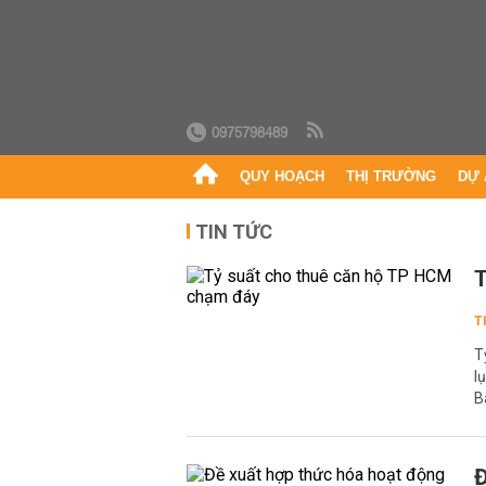
0975798489
QUY HOẠCH
THỊ TRƯỜNG
DỰ 
TIN TỨC
T
T
T
l
B
Đ