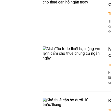
c
T
T
c
đ
N
c
T
N
l
c
K
T