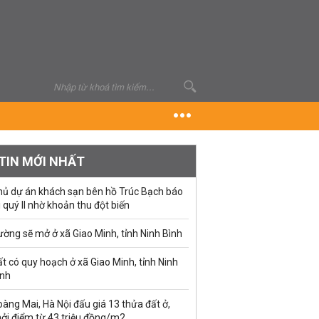
TIN MỚI NHẤT
hủ dự án khách sạn bên hồ Trúc Bạch báo
i quý II nhờ khoản thu đột biến
ờng sẽ mở ở xã Giao Minh, tỉnh Ninh Bình
t có quy hoạch ở xã Giao Minh, tỉnh Ninh
ình
àng Mai, Hà Nội đấu giá 13 thửa đất ở,
hởi điểm từ 43 triệu đồng/m2