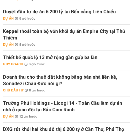
Duyệt đầu tư dự án 6.200 tỷ tại Bến cảng Liên Chiểu
DỰ ÁN
8 giờ trước
Keppel thoái toàn bộ vốn khỏi dự án Empire City tại Thủ
Thiêm
DỰ ÁN
8 giờ trước
Thiết kế quốc lộ 13 mở rộng gần gấp ba lần
QUY HOẠCH
8 giờ trước
Doanh thu cho thuê đất không bằng bán nhà liền kề,
Sonadezi Châu Đức nói gì?
CHỦ ĐẦU TƯ
8 giờ trước
Trường Phú Holdings - Licogi 14 - Toàn Cầu làm dự án
nhà ở quân đội tại Bắc Cam Ranh
DỰ ÁN
12 giờ trước
DXG rút khỏi hai khu đô thị 6.200 tỷ ở Cần Thơ, Phú Thọ