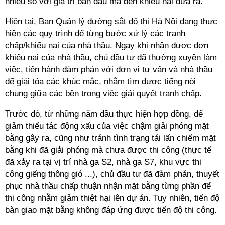
nhiều so với giá trị ban đầu mà bên khiếu nại đưa ra.
Hiện tại, Ban Quản lý đường sắt đô thị Hà Nội đang thực
hiện các quy trình để từng bước xử lý các tranh
chấp/khiếu nại của nhà thầu. Ngay khi nhận được đơn
khiếu nại của nhà thầu, chủ đầu tư đã thường xuyên làm
việc, tiến hành đàm phán với đơn vị tư vấn và nhà thầu
để giải tỏa các khúc mắc, nhằm tìm được tiếng nói
chung giữa các bên trong việc giải quyết tranh chấp.
Trước đó, từ những năm đầu thực hiện hợp đồng, để
giảm thiểu tác động xấu của việc chậm giải phóng mặt
bằng gây ra, cũng như tránh tình trạng tái lấn chiếm mặt
bằng khi đã giải phóng mà chưa được thi công (thực tế
đã xảy ra tại vị trí nhà ga S2, nhà ga S7, khu vực thi
công giếng thông gió ...), chủ đầu tư đã đàm phán, thuyết
phục nhà thầu chấp thuận nhận mặt bằng từng phần để
thi công nhằm giảm thiệt hại lên dự án. Tuy nhiên, tiến độ
bàn giao mặt bằng không đáp ứng được tiến độ thi công.