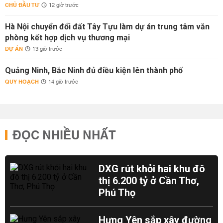
CHỦ ĐẦU TƯ
12 giờ trước
Hà Nội chuyển đổi đất Tây Tựu làm dự án trung tâm văn
phòng kết hợp dịch vụ thương mại
DỰ ÁN
13 giờ trước
Quảng Ninh, Bắc Ninh đủ điều kiện lên thành phố
QUY HOẠCH
14 giờ trước
ĐỌC NHIỀU NHẤT
DXG rút khỏi hai khu đô
thị 6.200 tỷ ở Cần Thơ,
Phú Thọ
Hưng Yên sắp xây đường