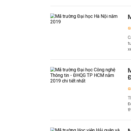
M
G
C
t
x
M
Đ
G
T
Đ
t