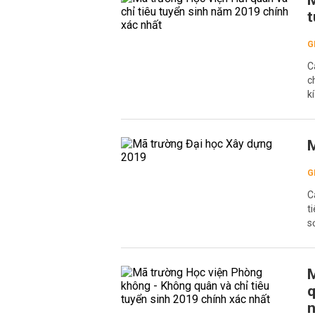
M
t
G
C
c
k
M
G
C
t
s
M
q
n