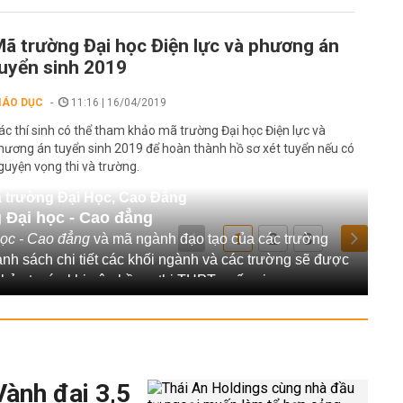
ã trường Đại học Điện lực và phương án
uyển sinh 2019
IÁO DỤC
11:16 | 16/04/2019
ác thí sinh có thể tham khảo mã trường Đại học Điện lực và
hương án tuyển sinh 2019 để hoàn thành hồ sơ xét tuyển nếu có
guyện vọng thi và trường.
 trường Đại Học, Cao Đẳng
 Đại học - Cao đẳng
1
2
3
học - Cao đẳng
và mã ngành đạo tạo của các trường
anh sách chi tiết các khối ngành và các trường sẽ được
 khảo trước khi nộp hồ sơ thi THPT quốc gia.
Vành đai 3,5