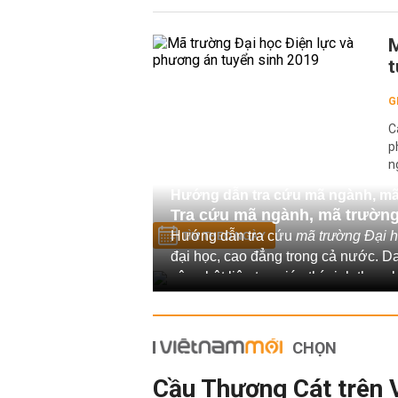
M
t
G
C
p
n
Hướng dẫn tra cứu mã ngành, mã
Tra cứu mã ngành, mã trường
Hướng dẫn tra cứu
mã trường Đại 
TÌM THEO NGÀY
đại học, cao đẳng trong cả nước. D
cập nhật liên tục giúp thí sinh tham
CHỌN
Cầu Thượng Cát trên 