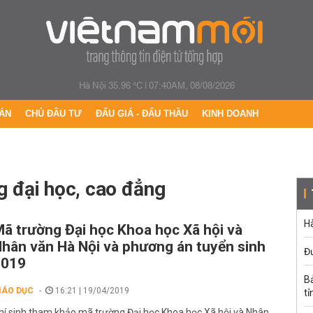
Hà Nội 35.96 °C
|
07:40AM, 08/08/2026
ÁN
CHỦ ĐẦU TƯ
ĐẤU GIÁ - ĐẤU THẦU
KINH DOANH
 đại học, cao đẳng
Hà
ã trường Đại học Khoa học Xã hội và
hân văn Hà Nội và phương án tuyển sinh
Đ
2019
B
IÁO DỤC
16:21 | 19/04/2019
tỉ
hí sinh tham khảo mã trường Đại học Khoa học Xã hội và Nhân