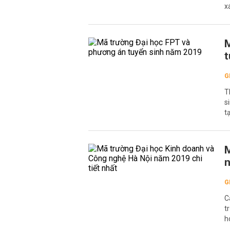
x
M
t
G
T
s
t
M
n
G
C
t
h