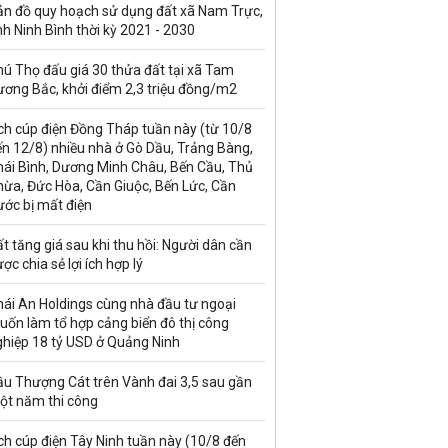
ản đồ quy hoạch sử dụng đất xã Nam Trực,
nh Ninh Bình thời kỳ 2021 - 2030
ú Thọ đấu giá 30 thửa đất tại xã Tam
ương Bắc, khởi điểm 2,3 triệu đồng/m2
ch cúp điện Đồng Tháp tuần này (từ 10/8
n 12/8) nhiều nhà ở Gò Dầu, Trảng Bàng,
hái Bình, Dương Minh Châu, Bến Cầu, Thủ
hừa, Đức Hòa, Cần Giuộc, Bến Lức, Cần
ước bị mất điện
t tăng giá sau khi thu hồi: Người dân cần
ợc chia sẻ lợi ích hợp lý
hái An Holdings cùng nhà đầu tư ngoại
uốn làm tổ hợp cảng biển đô thị công
ghiệp 18 tỷ USD ở Quảng Ninh
ầu Thượng Cát trên Vành đai 3,5 sau gần
ột năm thi công
ch cúp điện Tây Ninh tuần này (10/8 đến