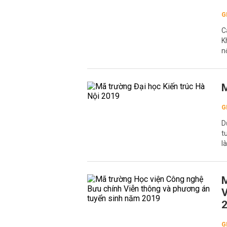
G
C
K
n
M
G
D
t
l
M
V
G