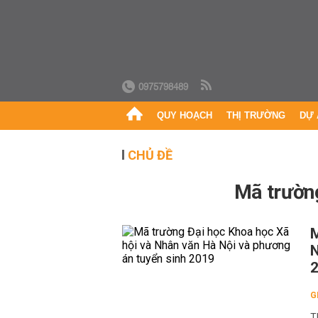
0975798489
QUY HOẠCH
THỊ TRƯỜNG
DỰ 
CHỦ ĐỀ
Mã trường
M
N
G
T