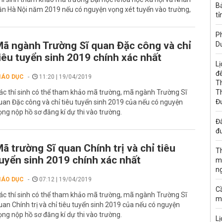
B
ăn Hà Nội năm 2019 nếu có nguyện vọng xét tuyển vào trường,
tỉ
Ph
ã ngành Trường Sĩ quan Đặc công và chỉ
D
iêu tuyển sinh 2019 chính xác nhất
Lị
đế
IÁO DỤC
11:20 | 19/04/2019
T
ác thí sinh có thể tham khảo mã trường, mã ngành Trường Sĩ
T
Đ
uan Đặc công và chỉ tiêu tuyển sinh 2019 của nếu có nguyện
ọng nộp hồ sơ đăng kí dự thi vào trường.
Đấ
đư
ã trường Sĩ quan Chính trị và chỉ tiêu
T
uyển sinh 2019 chính xác nhất
m
n
IÁO DỤC
07:12 | 19/04/2019
C
ác thí sinh có thể tham khảo mã trường, mã ngành Trường Sĩ
m
uan Chính trị và chỉ tiêu tuyển sinh 2019 của nếu có nguyện
ọng nộp hồ sơ đăng kí dự thi vào trường.
Lị