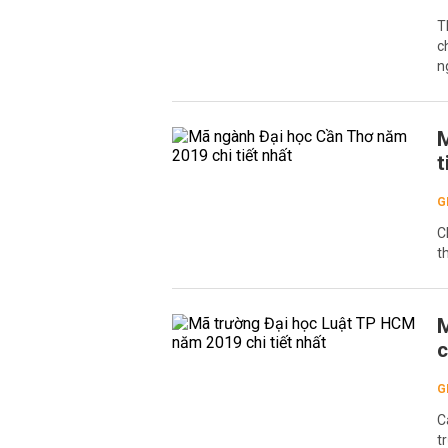
T
c
n
M
t
G
C
t
M
c
G
C
t