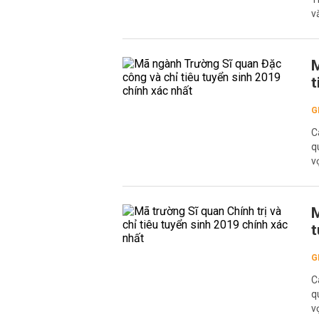
v
M
t
G
C
q
v
M
t
G
C
q
v