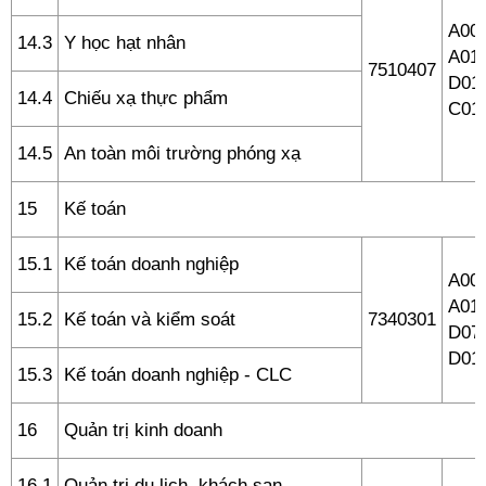
A00 
14.3
Y học hạt nhân
A01,
7510407
D01,
14.4
Chiếu xạ thực phẩm
C01
14.5
An toàn môi trường phóng xạ
15
Kế toán
15.1
Kế toán doanh nghiệp
A00 
A01,
15.2
Kế toán và kiểm soát
7340301
D07,
D01
15.3
Kế toán doanh nghiệp - CLC
16
Quản trị kinh doanh
16.1
Quản trị du lịch, khách sạn