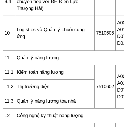
9.4
chuyển tiếp với ĐH Điện Lực
Thượng Hải)
A00 
Logistics và Quản lý chuỗi cung
A01,
10
7510605
ứng
D07,
D01
11
Quản lý năng lượng
11.1
Kiểm toán năng lượng
A00 
A01,
11.2
Thị trường điện
7510602
D07,
D01
11.3
Quản lý năng lượng tòa nhà
12
Công nghệ kỹ thuật năng lượng