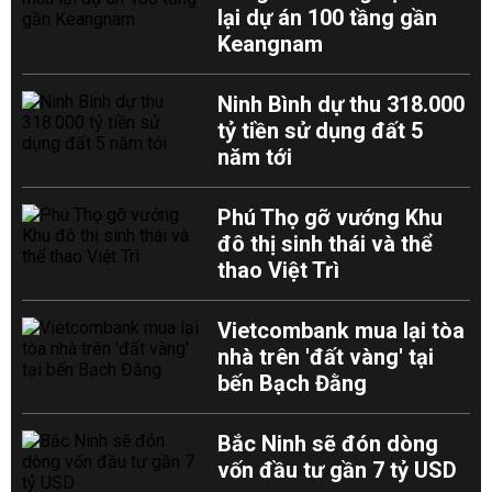
lại dự án 100 tầng gần
Keangnam
Ninh Bình dự thu 318.000
tỷ tiền sử dụng đất 5
năm tới
Phú Thọ gỡ vướng Khu
đô thị sinh thái và thể
thao Việt Trì
Vietcombank mua lại tòa
nhà trên 'đất vàng' tại
bến Bạch Đằng
Bắc Ninh sẽ đón dòng
vốn đầu tư gần 7 tỷ USD