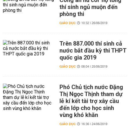
Công an hú còi 'hộ tống'
thí sinh ngủ muộn đến
phòng thi
GIÁO DỤC
10:32 | 26/06/2019
Trên 887.000 thí sinh cả
nước bắt đầu kỳ thi THPT
quốc gia 2019
GIÁO DỤC
08:04 | 25/06/2019
Phó Chủ tịch nước Đặng
Thị Ngọc Thịnh tham dự
lễ kí kết tài trợ xây cầu
đến lớp cho học sinh
vùng khó khăn
GIÁO DỤC
16:36 | 24/06/2019