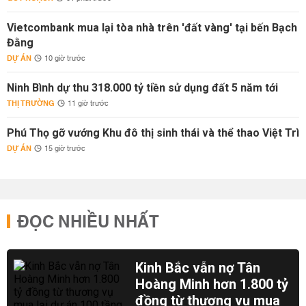
Vietcombank mua lại tòa nhà trên 'đất vàng' tại bến Bạch
Đằng
DỰ ÁN
10 giờ trước
Ninh Bình dự thu 318.000 tỷ tiền sử dụng đất 5 năm tới
THỊ TRƯỜNG
11 giờ trước
Phú Thọ gỡ vướng Khu đô thị sinh thái và thể thao Việt Trì
DỰ ÁN
15 giờ trước
ĐỌC NHIỀU NHẤT
Kinh Bắc vẫn nợ Tân
Hoàng Minh hơn 1.800 tỷ
đồng từ thương vụ mua