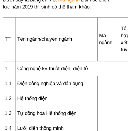
lực
năm 2019 thí sinh có thể tham khảo:
Tổ
Mã
hợp
TT
Tên ngành/chuyên ngành
ngành
xét
tuyể
1
Công nghệ kỹ thuật điện, điện tử
1.1
Điện công nghiệp và dân dụng
1.2
Hệ thống điện
1.3
Tự động hóa Hệ thống điện
1.4
Lưới điện thông minh