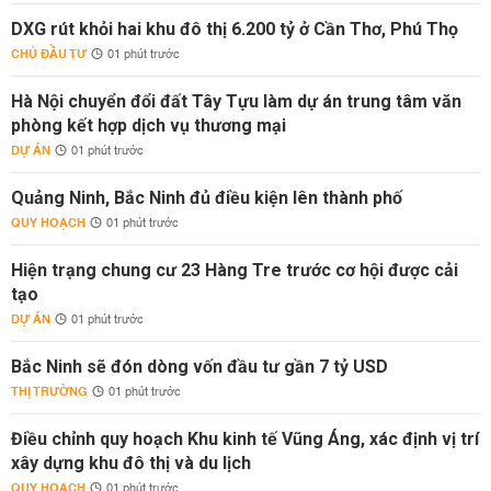
DXG rút khỏi hai khu đô thị 6.200 tỷ ở Cần Thơ, Phú Thọ
CHỦ ĐẦU TƯ
01 phút trước
Hà Nội chuyển đổi đất Tây Tựu làm dự án trung tâm văn
phòng kết hợp dịch vụ thương mại
DỰ ÁN
01 phút trước
Quảng Ninh, Bắc Ninh đủ điều kiện lên thành phố
QUY HOẠCH
01 phút trước
Hiện trạng chung cư 23 Hàng Tre trước cơ hội được cải
tạo
DỰ ÁN
01 phút trước
Bắc Ninh sẽ đón dòng vốn đầu tư gần 7 tỷ USD
THỊ TRƯỜNG
01 phút trước
Điều chỉnh quy hoạch Khu kinh tế Vũng Áng, xác định vị trí
xây dựng khu đô thị và du lịch
QUY HOẠCH
01 phút trước