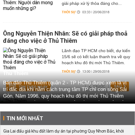
giải pháp xử lý thỏa đáng cho...
THỜI SỰ
03:33 | 20/06/2018
Ông Nguyễn Thiện Nhân: Sẽ có giải pháp thoả
đáng cho việc ở Thủ Thiêm
Lãnh đạo TP HCM cho biết, dự kiến
15/6 sẽ có kết luận thanh tra về quy
hoạch khu đô thị mới Thủ Thiêm.
THỜI SỰ
13:00 | 29/05/2018
Thủ Thiêm
Bán đảo Thủ Thiêm (quận 2 - TP HCM) được xem là vị
TRƯỚC
SAU
TÌM THEO NGÀY
trí đắc địa khi nằm cách trung tâm TP chỉ con sông Sài
Gòn. Năm 1996, quy hoạch khu đô thị mới Thủ Thiêm
(KĐTMTT) chính thức được Thủ tướng chính phủ phê
duyệt bằng Quyết định 367 ngày 4/6.
TIN MỚI NHẤT
Gia Lai đấu giá khu đất làm dự án tại phường Quy Nhơn Bắc, khởi