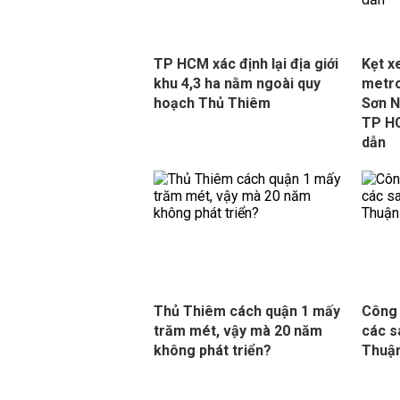
TP HCM xác định lại địa giới
Kẹt x
khu 4,3 ha nằm ngoài quy
metro
hoạch Thủ Thiêm
Sơn N
TP H
dẫn
Thủ Thiêm cách quận 1 mấy
Công 
trăm mét, vậy mà 20 năm
các s
không phát triển?
Thuậ