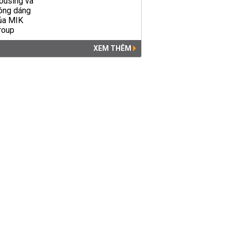
Dự kiến các chính sách với
321 hộ dân khu vực 4,3 ha
Thủ Thiêm
THỜI SỰ
14:35 | 08/12/2018
XEM THÊM
Chủ tịch UBND TP HCM gặp
gỡ 50 hộ dân Thủ Thiêm
THỜI SỰ
04:02 | 07/11/2018