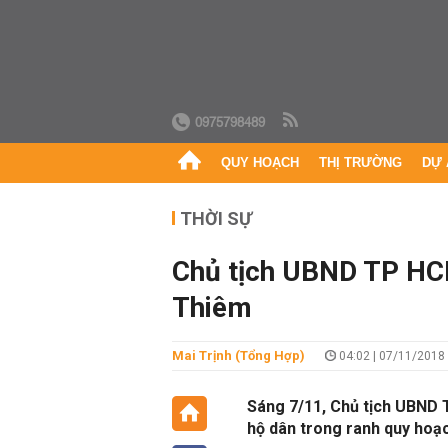
0975798489
QUY HOẠCH
THỊ TRƯỜNG
DỰ 
THỜI SỰ
Chủ tịch UBND TP HC
Thiêm
Mai Trịnh (Tổng Hợp)
04:02 | 07/11/2018
Sáng 7/11, Chủ tịch UBND
hộ dân trong ranh quy hoạ