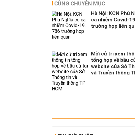
CÙNG CHUYÊN MỤC
Hà Nội: KCN Phú N
ca nhiễm Covid-19
trường hợp liên q
Mời cử tri xem thô
tổng hợp về bầu cử
website của Sở Th
và Truyền thông 