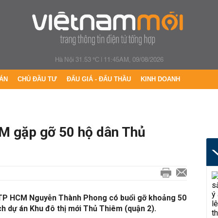
Hà Nội 31.53 °C
|
11:45AM, 09/08/2026
ÁN
CHỦ ĐẦU TƯ
ĐẤU GIÁ - ĐẤU THẦU
KINH DOANH
M gặp gỡ 50 hộ dân Thủ
 TP HCM Nguyễn Thành Phong có buổi gỡ khoảng 50
ch dự án Khu đô thị mới Thủ Thiêm (quận 2).