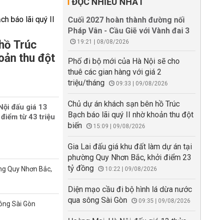
ĐỌC NHIỀU NHẤT
Cuối 2027 hoàn thành đường nối
Pháp Vân - Cầu Giẽ với Vành đai 3
hồ Trúc
19:21 | 08/08/2026
oản thu đột
Phố đi bộ mới của Hà Nội sẽ cho
thuê các gian hàng với giá 2
triệu/tháng
09:33 | 09/08/2026
Chủ dự án khách sạn bên hồ Trúc
Nội đấu giá 13
Bạch báo lãi quý II nhờ khoản thu đột
 điểm từ 43 triệu
biến
15:09 | 09/08/2026
Gia Lai đấu giá khu đất làm dự án tại
phường Quy Nhơn Bắc, khởi điểm 23
tỷ đồng
ờng Quy Nhơn Bắc,
10:22 | 09/08/2026
Diện mạo cầu đi bộ hình lá dừa nước
qua sông Sài Gòn
09:35 | 09/08/2026
sông Sài Gòn