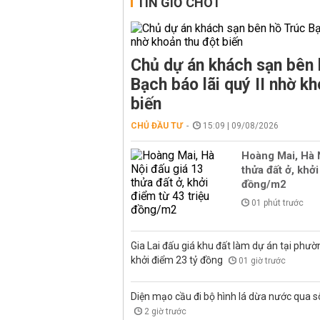
TIN GIỜ CHÓT
Chủ dự án khách sạn bên 
Bạch báo lãi quý II nhờ kh
biến
CHỦ ĐẦU TƯ
15:09 | 09/08/2026
Hoàng Mai, Hà 
thửa đất ở, khởi
đồng/m2
01 phút trước
Gia Lai đấu giá khu đất làm dự án tại phư
khởi điểm 23 tỷ đồng
01 giờ trước
Diện mạo cầu đi bộ hình lá dừa nước qua 
2 giờ trước