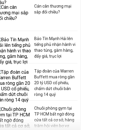
Cán cân thương mại
sắp đổi chiều?
Bảo Tín Mạnh Hải lên
tiếng phủ nhận hành vi
thao túng, găm hàng,
đẩy giá, trục lợi
Tập đoàn của Warren
Buffett mua ròng gần
20 tỷ USD cổ phiếu,
chấm dứt chuỗi bán
ròng 14 quý
Chuỗi phòng gym tại
TP HCM bất ngờ đóng
cửa tất cả cơ sở, hàng
trăm hội viên bơ vơ