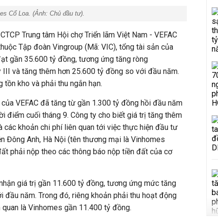
mes Cổ Loa. (Ảnh:
Chủ đầu tư
).
CTCP Trung tâm Hội chợ Triển lãm Việt Nam - VEFAC
huộc Tập đoàn Vingroup (Mã: VIC), tổng tài sản của
đạt gần
35.600 tỷ đồng
, tương ứng tăng ròng
 III và tăng thêm hơn
25.600 tỷ đồng
so với đầu năm.
 tồn kho và phải thu ngắn hạn.
ho của VEFAC đã tăng từ gần
1.300 tỷ đồng
hồi đầu năm
ời điểm cuối tháng 9. Công ty cho biết giá trị tăng thêm
các khoản chi phí liên quan tới việc thực hiện đầu tư
yện Đông Anh, Hà Nội (tên thương mại là Vinhomes
 đất phải nộp theo các thông báo nộp tiền đất của cơ
nhận giá trị gần
11.600 tỷ đồng
, tương ứng mức tăng
i đầu năm. Trong đó, riêng khoản phải thu hoạt động
ên quan là Vinhomes gần
11.400 tỷ đồng
.