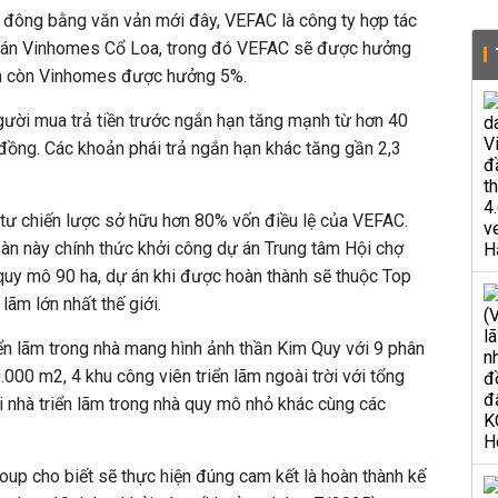
ổ đông bằng văn vản mới đây, VEFAC là công ty hợp tác
 án Vinhomes Cổ Loa, trong đó VEFAC sẽ được hưởng
án còn Vinhomes được hưởng 5%.
gười mua trả tiền trước ngắn hạn tăng mạnh từ hơn 40
 đồng
. Các khoản phái trả ngắn hạn khác tăng gần 2,3
u tư chiến lược sở hữu hơn 80% vốn điều lệ của VEFAC.
àn này chính thức khởi công dự án Trung tâm Hội chợ
 quy mô 90 ha, dự án khi được hoàn thành sẽ thuộc Top
 lãm lớn nhất thế giới.
ển lãm trong nhà mang hình ảnh thần Kim Quy với 9 phân
.000 m2, 4 khu công viên triển lãm ngoài trời với tổng
i nhà triển lãm trong nhà quy mô nhỏ khác cùng các
oup cho biết sẽ thực hiện đúng cam kết là hoàn thành kế