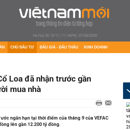
Hà Nội 26.18 °C
|
11:46PM, 07/08/2026
ÁN
CHỦ ĐẦU TƯ
ĐẤU GIÁ - ĐẤU THẦU
KINH DOANH
ổ Loa đã nhận trước gần
ười mua nhà
rước ngắn hạn tại thời điểm của tháng 9 của VEFAC
đồng lên gần 12.200 tỷ đồng.