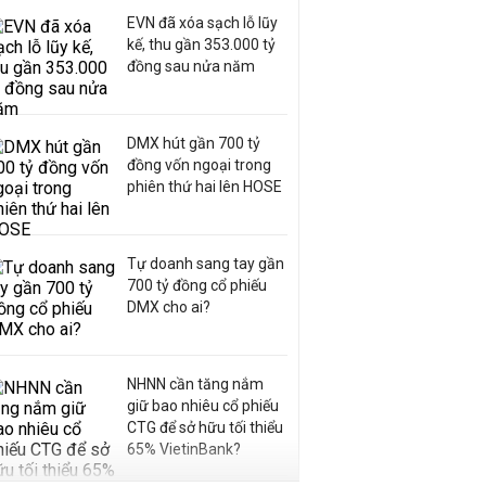
EVN đã xóa sạch lỗ lũy
kế, thu gần 353.000 tỷ
đồng sau nửa năm
DMX hút gần 700 tỷ
đồng vốn ngoại trong
phiên thứ hai lên HOSE
Tự doanh sang tay gần
700 tỷ đồng cổ phiếu
DMX cho ai?
NHNN cần tăng nắm
giữ bao nhiêu cổ phiếu
CTG để sở hữu tối thiểu
65% VietinBank?