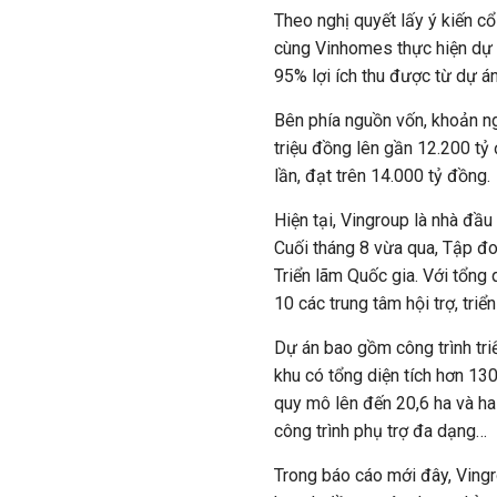
Theo nghị quyết lấy ý kiến c
cùng Vinhomes thực hiện dự
95% lợi ích thu được từ dự 
Bên phía nguồn vốn, khoản n
triệu đồng lên gần
12.200 tỷ
lần, đạt trên
14.000 tỷ đồng
.
Hiện tại, Vingroup là nhà đầ
Cuối tháng 8 vừa qua, Tập đo
Triển lãm Quốc gia. Với tổng
10 các trung tâm hội trợ, triển
Dự án bao gồm công trình tri
khu có tổng diện tích hơn 130
quy mô lên đến 20,6 ha và ha
công trình phụ trợ đa dạng…
Trong báo cáo mới đây, Vingr