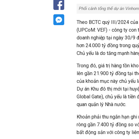
Phối cảnh tổng thể dự án Vinho
Theo BCTC quý III/2024 của 
(UPCoM: VEF) - công ty con t
doanh nghiệp tại ngày 30/9 
hơn
24.000 tỷ đồng
trong quý
Chủ yếu là do tăng mạnh hàng
Trong đó, giá trị hàng tồn k
lên gần
21.900 tỷ đồng
tại th
của khoản mục này chủ yếu là 
Dự án Khu đô thị mới tại hu
Global Gate), chủ yếu là tiền
quan quản lý Nhà nước.
Khoản phải thu ngắn hạn ghi 
ròng gần
7.400 tỷ đồng
so vớ
bất động sản với công ty li