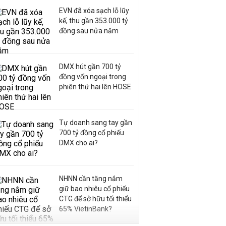
EVN đã xóa sạch lỗ lũy
kế, thu gần 353.000 tỷ
đồng sau nửa năm
DMX hút gần 700 tỷ
đồng vốn ngoại trong
phiên thứ hai lên HOSE
Tự doanh sang tay gần
700 tỷ đồng cổ phiếu
DMX cho ai?
NHNN cần tăng nắm
giữ bao nhiêu cổ phiếu
CTG để sở hữu tối thiểu
65% VietinBank?