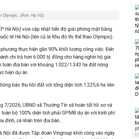
n Olympic. (Ảnh:
Hạ Vũ
).
TP Hà Nội)
vừa cập nhật tiến độ giải phóng mặt bằng
uốc tế Hà Nội (tên cũ là Khu đô thị thể thao Olympic).
phương thực hiện gần 90% khối lượng công việc. Đến
hành chi trả hơn 6.000 tỷ đồng cho hàng nghìn hộ gia
ên toàn địa bàn với khoảng 1.022/1.343 ha đất nông
c hiện dự án.
hông báo thu hồi đất với tổng diện tích 1.225,6 ha liên
ộ.
ng 7/2026, UBND xã Thường Tín sẽ hoàn tất hồ sơ và
ới toàn bộ 100% diện tích phải GPMB dự án với kinh phí
a đình, cá nhân trên địa bàn...
 Hà Nội đã được Tập đoàn Vingroup
khởi công vào ngày