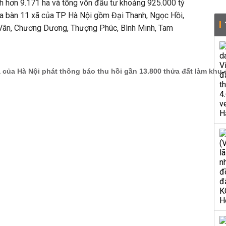
h hơn 9.171 ha và tổng vốn đầu tư khoảng 925.000 tỷ
ịa bàn 11 xã của TP Hà Nội gồm Đại Thanh, Ngọc Hồi,
Vân, Chương Dương, Thượng Phúc, Bình Minh, Tam
.