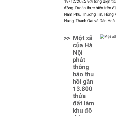
19/12/2025 với tổng diện tíc
đồng. Dự án thực hiện trên đ
Nam Phù, Thường Tín, Hồng 
Hưng, Thanh Oai và Dân Hoà
>>
Một xã
của Hà
Nội
phát
thông
báo thu
hồi gần
13.800
thửa
đất làm
khu đô