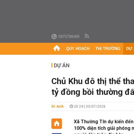
0975798489
QUY HOẠCH
THỊ TRƯỜNG
DỰ 
DỰ ÁN
Chủ Khu đô thị thể th
tỷ đồng bồi thường đ
Di Anh
20:24 | 03/07/2026
Xã Thường Tín dự kiến đến 
100% diện tích giải phóng 