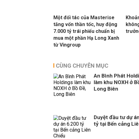
Một đối tác của Masterise
Khoản
tăng vốn thần tốc, huy động
không
7.000 tỷ trái phiếu chuẩn bị
trưởn
mua một phần Hạ Long Xanh
từ Vingroup
CÙNG CHUYÊN MỤC
An Bình Phát Hold
làm khu NOXH ở Bồ
Long Biên
Duyệt đầu tư dự á
tỷ tại Bến cảng Li