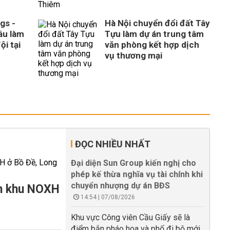
gs -
Hà Nội chuyển đổi đất Tây
ầu làm
Tựu làm dự án trung tâm
ội tại
văn phòng kết hợp dịch
vụ thương mại
ĐỌC NHIỀU NHẤT
Đại diện Sun Group kiến nghị cho
phép kế thừa nghĩa vụ tài chính khi
chuyển nhượng dự án BĐS
àm khu NOXH
14:54 | 07/08/2026
Khu vực Công viên Cầu Giấy sẽ là
điểm bắn pháo hoa và phố đi bộ mới