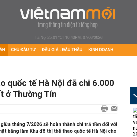
Hà Nội 25.01 °C
|
10:40PM, 07/08/2026
ÁN
CHỦ ĐẦU TƯ
ĐẤU GIÁ - ĐẤU THẦU
KINH DOANH
ao quốc tế Hà Nội đã chi 6.000
ất ở Thường Tín
giữa tháng 7/2026 sẽ hoàn thành chi trả tiền đối với
mặt bằng làm Khu đô thị thể thao quốc tế Hà Nội cho