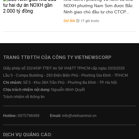
NOXH phường Nam Sơn được Bắc
Ninh giao chủ đầu tư cho CTCP...
DỰ ÁN
17 giờ trước
TRANG TTĐTTH CỦA CÔNG TY VIETNEWSCORP
Giấy phép số 3324/GP-TTĐT do Sở VH&TT TPHCM cấp ngày 20/3/2026
Lầu 5 - Compa Building - 293 Điện Biên Phủ - Phường Gia Định - TP.HCM
Chi nhánh:
Số 5 - Khu 38A Trần Phú - Phường Ba Đình - TP. Hà Nội
Chịu trách nhiệm nội dung:
Nguyễn Minh Quyết
Trách nhiệm về thông tin
Hotline:
0975798489
Email:
info@vietnammoi.vn
DỊCH VỤ QUẢNG CÁO: