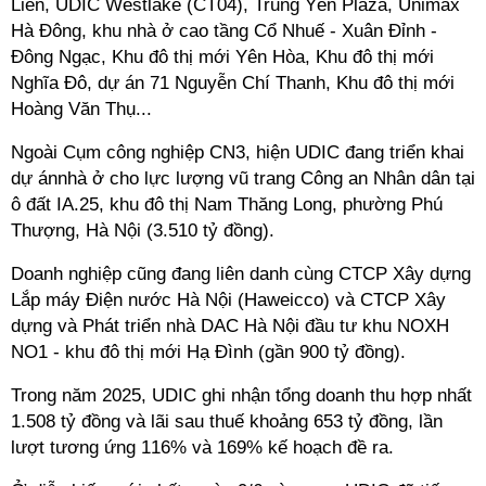
Liên, UDIC Westlake (CT04), Trung Yên Plaza, Unimax
Hà Đông, khu nhà ở cao tầng Cổ Nhuế - Xuân Đỉnh -
Đông Ngạc, Khu đô thị mới Yên Hòa, Khu đô thị mới
Nghĩa Đô, dự án 71 Nguyễn Chí Thanh, Khu đô thị mới
Hoàng Văn Thụ...
Ngoài Cụm công nghiệp CN3, hiện UDIC đang triển khai
dự ánnhà ở cho lực lượng vũ trang Công an Nhân dân tại
ô đất IA.25, khu đô thị Nam Thăng Long, phường Phú
Thượng, Hà Nội (3.510 tỷ đồng).
Doanh nghiệp cũng đang liên danh cùng CTCP Xây dựng
Lắp máy Điện nước Hà Nội (Haweicco) và CTCP Xây
dựng và Phát triển nhà DAC Hà Nội đầu tư khu NOXH
NO1 - khu đô thị mới Hạ Đình (gần 900 tỷ đồng).
Trong năm 2025, UDIC ghi nhận tổng doanh thu hợp nhất
1.508 tỷ đồng và lãi sau thuế khoảng 653 tỷ đồng, lần
lượt tương ứng 116% và 169% kế hoạch đề ra.