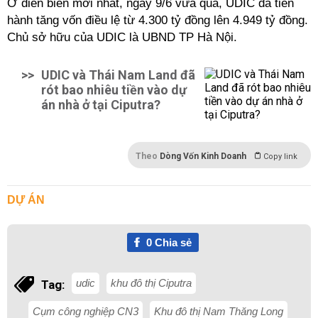
Ở diễn biến mới nhất, ngày 9/6 vừa qua, UDIC đã tiến
hành tăng vốn điều lệ từ 4.300 tỷ đồng lên 4.949 tỷ đồng.
Chủ sở hữu của UDIC là UBND TP Hà Nội.
>>
UDIC và Thái Nam Land đã
rót bao nhiêu tiền vào dự
án nhà ở tại Ciputra?
Theo
Dòng Vốn Kinh Doanh
Copy link
DỰ ÁN
0
Chia sẻ
udic
khu đô thị Ciputra
Tag:
Cụm công nghiệp CN3
Khu đô thị Nam Thăng Long