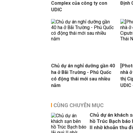
Complex của công ty con
Định
UDIC
Chủ dự án nghỉ dưỡng gần 40
[Phot
ha ở Bãi Trường - Phú Quốc
nhà ở
có động thái mới sau nhiều
thị C
năm
UDIC 
CÙNG CHUYÊN MỤC
Chủ dự án khách s
hồ Trúc Bạch báo l
II nhờ khoản thu đ