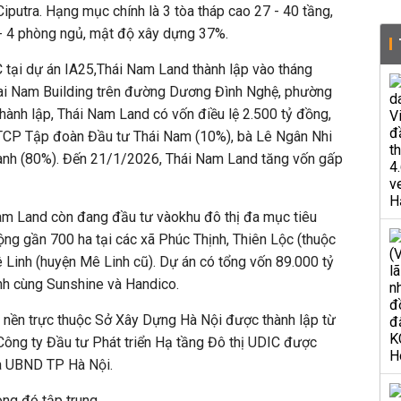
putra. Hạng mục chính là 3 tòa tháp cao 27 - 40 tầng,
 - 4 phòng ngủ, mật độ xây dựng 37%.
 tại dự án IA25,Thái Nam Land thành lập vào tháng
Thai Nam Building trên đường Dương Đình Nghệ, phường
thành lập, Thái Nam Land có vốn điều lệ 2.500 tỷ đồng,
TCP Tập đoàn Đầu tư Thái Nam (10%), bà Lê Ngân Nhi
hành (80%). Đến 21/1/2026, Thái Nam Land tăng vốn gấp
am Land còn đang đầu tư vàokhu đô thị đa mục tiêu
ng gần 700 ha tại các xã Phúc Thịnh, Thiên Lộc (thuộc
Linh (huyện Mê Linh cũ). Dự án có tổng vốn 89.000 tỷ
nh cùng Sunshine và Handico.
an nền trực thuộc Sở Xây Dựng Hà Nội được thành lập từ
ng ty Đầu tư Phát triển Hạ tầng Đô thị UDIC được
ủa UBND TP Hà Nội.
ong đó tập trung