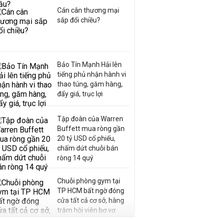
Cán cân thương mại
sắp đổi chiều?
Bảo Tín Mạnh Hải lên
tiếng phủ nhận hành vi
thao túng, găm hàng,
đẩy giá, trục lợi
Tập đoàn của Warren
Buffett mua ròng gần
20 tỷ USD cổ phiếu,
chấm dứt chuỗi bán
ròng 14 quý
Chuỗi phòng gym tại
TP HCM bất ngờ đóng
cửa tất cả cơ sở, hàng
trăm hội viên bơ vơ