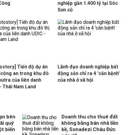
 Công
nghiệp gần 1.400 tỷ tại Sóc
Sơn cũ
ostory] Tiến độ dự án
Lãnh đạo doanh nghiệp bất
 công an trong khu đô
động sản chỉ ra 4 'căn bệnh'
iputra của liên danh
của nhà ở xã hội
- Thái Nam Land
ạn bên
Doanh thu cho thuê đất
ãi quý
không bằng bán nhà liền
ột biến
kề, Sonadezi Châu Đức