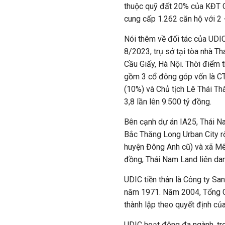
thuộc quỹ đất 20% của KĐT Ci
cung cấp 1.262 căn hộ với 2
Nói thêm về đối tác của UDIC
8/2023, trụ sở tại tòa nhà 
Cầu Giấy, Hà Nội. Thời điểm 
gồm 3 cổ đông góp vốn là C
(10%) và Chủ tịch Lê Thái T
3,8 lần lên 9.500 tỷ đồng.
Bên cạnh dự án IA25, Thái N
Bắc Thăng Long Urban City rộ
huyện Đông Anh cũ) và xã Mê 
đồng, Thái Nam Land liên da
UDIC
tiền thân là Công ty S
năm 1971. Năm 2004, Tổng Cô
thành lập theo quyết định c
UDIC hoạt động đa ngành, tr