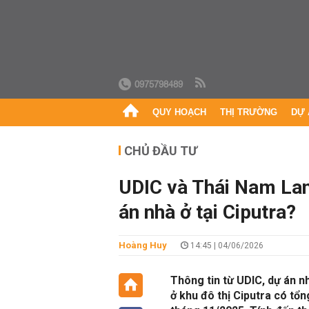
0975798489
QUY HOẠCH
THỊ TRƯỜNG
DỰ 
CHỦ ĐẦU TƯ
UDIC và Thái Nam Land
án nhà ở tại Ciputra?
Hoàng Huy
14:45 | 04/06/2026
Thông tin từ UDIC, dự án n
ở khu đô thị Ciputra có tổ