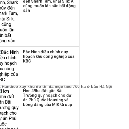
đến Shark Tam, Khải Silk: Ai
cũng muốn lấn sân bất động
sản
Bắc Ninh điều chỉnh quy
hoạch khu công nghiệp của
KBC
Hơn 49ha đất gần Bãi
Trường quy hoạch cho dự
án Phú Quốc Housing và
bóng dáng của MIK Group