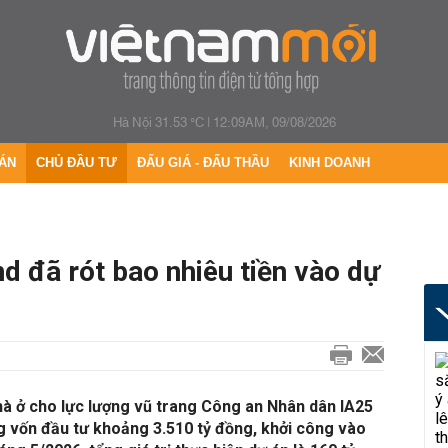
Hà Nội 31.53 °C
|
12:09AM, 09/08/2026
ÁN
CHỦ ĐẦU TƯ
ĐẤU GIÁ - ĐẤU THẦU
KINH DOANH
 đã rót bao nhiêu tiền vào dự
hà ở cho lực lượng vũ trang Công an Nhân dân IA25
ng vốn đầu tư khoảng 3.510 tỷ đồng, khởi công vào