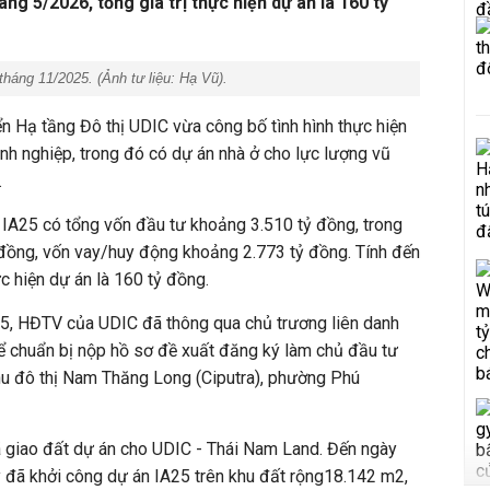
ng 5/2026, tổng giá trị thực hiện dự án là 160 tỷ
tháng 11/2025. (Ảnh tư liệu:
Hạ Vũ
).
ển Hạ tầng Đô thị UDIC vừa công bố tình hình thực hiện
h nghiệp, trong đó có dự án nhà ở cho lực lượng vũ
.
 IA25 có tổng vốn đầu tư khoảng 3.510 tỷ đồng, trong
 đồng, vốn vay/huy động khoảng 2.773 tỷ đồng. Tính đến
ực hiện dự án là 160 tỷ đồng.
5, HĐTV của UDIC đã thông qua chủ trương liên danh
chuẩn bị nộp hồ sơ đề xuất đăng ký làm chủ đầu tư
khu đô thị Nam Thăng Long (Ciputra), phường Phú
giao đất dự án cho UDIC - Thái Nam Land. Đến ngày
 đã khởi công dự án IA25 trên khu đất rộng18.142 m2,