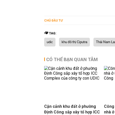
CHỦ ĐẦU TƯ
TAG:
udic
khu đô thị Ciputra
Thái Nam La
CÓ THỂ BẠN QUAN TÂM
Cận cảnh khu đất ở phường
Công 
Định Công sắp xây tổ hợp ICC
nhà ở