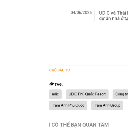
04/06/2026
UDIC và Thái 
dự án nhà ở tạ
CHỦ ĐẦU TƯ
TAG:
udic
UDIC Phú Quốc Resort
Công t
Trâm Anh Phú Quốc
Trâm Anh Group
CÓ THỂ BẠN QUAN TÂM