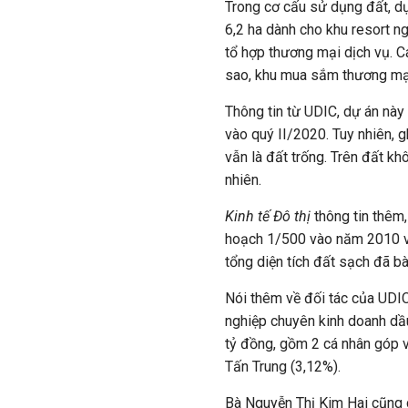
Trong cơ cấu sử dụng đất, dự 
6,2 ha dành cho khu resort ng
tổ hợp thương mại dịch vụ. C
sao, khu mua sắm thương mại
Thông tin từ UDIC, dự án này
vào quý II/2020. Tuy nhiên, g
vẫn là đất trống. Trên đất kh
nhiên.
Kinh tế Đô thị
thông tin thêm
hoạch 1/500 vào năm 2010 và
tổng diện tích đất sạch đã b
Nói thêm về đối tác của UDI
nghiệp chuyên kinh doanh dầu
tỷ đồng, gồm 2 cá nhân góp 
Tấn Trung (3,12%).
Bà Nguyễn Thị Kim Hai cũng 