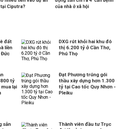
ao nhiêu tiền vào dự án
động sản chỉ ra 4 'căn bệnh'
 tại Ciputra?
của nhà ở xã hội
ê đất
DXG rút khỏi hai khu đô
à liền
thị 6.200 tỷ ở Cần Thơ,
 Đức
Phú Thọ
ân
Đạt Phương trúng gói
800 tỷ
thầu xây dựng hơn 1.300
 mua lại
tỷ tại Cao tốc Quy Nhơn -
n
Pleiku
g sản
Thành viên đầu tư Trục