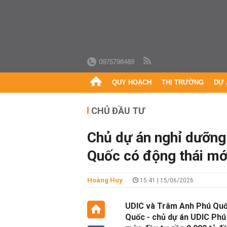
0975798489
QUY HOẠCH
THỊ TRƯỜNG
DỰ 
CHỦ ĐẦU TƯ
Chủ dự án nghỉ dưỡng
Quốc có động thái mớ
Hoàng Huy
15:41 | 15/06/2026
UDIC và Trâm Anh Phú Quốc
Quốc - chủ dự án UDIC Phú