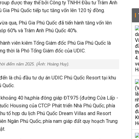
roup được thay thế bởi Công ty TNHH Đầu tư Trâm Anh
 Gia Phú Quốc tiếp tục tăng vốn lên 120 tỷ đồng.
vừa qua, Phú Gia Phú Quốc đã tiến hành tăng vốn lên
 góp 60% và Trâm Anh Phú Quốc 40%.
 Thành viên kiêm Tổng Giám đốc Phú Gia Phú Quốc là
ng thời là Phó Tổng Giám đốc của UDIC.
hời điểm năm 2025. (Ảnh:
Hoàng Huy
).
đến là chủ đầu tư dự án UDIC Phú Quốc Resort tại khu
ú Quốc.
h khoảng 40 ha,phía đông giáp ĐT.975 (đường Cửa Lấp -
Quốc Housing của CTCP Phát triển Nhà Phú Quốc; phía
 Khu tổ hợp du lịch Phú Quốc Dream Villas and Resort
ên Ngân Phú Quốc; phía nam giáp đất quy hoạch Trung
ật.