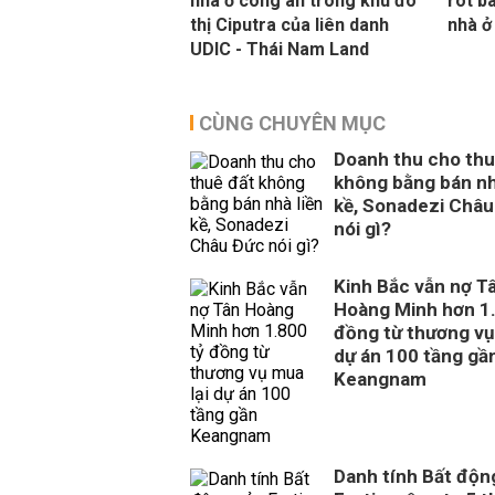
nhà ở công an trong khu đô
rót b
thị Ciputra của liên danh
nhà ở
UDIC - Thái Nam Land
CÙNG CHUYÊN MỤC
Doanh thu cho thu
không bằng bán nh
kề, Sonadezi Châu
nói gì?
Kinh Bắc vẫn nợ T
Hoàng Minh hơn 1.
đồng từ thương vụ
dự án 100 tầng gầ
Keangnam
Danh tính Bất độn