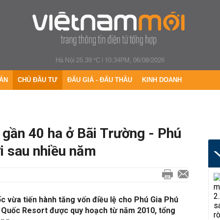
Hà Nội 25.39 °C
|
10:34PM, 06/08/2026
ÁN
CHỦ ĐẦU TƯ
ĐẤU GIÁ - ĐẤU THẦU
KINH DOANH
 gần 40 ha ở Bãi Trường - Phú
i sau nhiều năm
 vừa tiến hành tăng vốn điều lệ cho Phú Gia Phú
 Quốc Resort được quy hoạch từ năm 2010, tổng