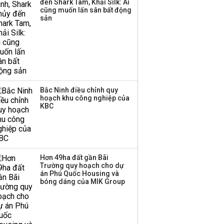
đến Shark Tam, Khải Silk: Ai
cũng muốn lấn sân bất động
Thị trường thường
sản
‘phất lên’ trong tháng 8,
nhóm ngành nào có
tiềm năng dẫn sóng?
Bắc Ninh điều chỉnh quy
hoạch khu công nghiệp của
KBC
Hơn 49ha đất gần Bãi
Trường quy hoạch cho dự
án Phú Quốc Housing và
bóng dáng của MIK Group