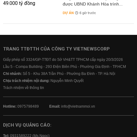
được UBND Khánh Hòa trình...
DỰ ÁN
6 giờ trước
TRANG TTĐTTH CỦA CÔNG TY VIETNEWSCORP
Giấy phép số 3324/GP-TTĐT do Sở VH&TT TPHCM cấp ngày 20/3/2026
Lầu 5 - Compa Building - 293 Điện Biên Phủ - Phường Gia Định - TP.HCM
Chi nhánh:
Số 5 - Khu 38A Trần Phú - Phường Ba Đình - TP. Hà Nội
Chịu trách nhiệm nội dung:
Nguyễn Minh Quyết
Trách nhiệm về thông tin
Hotline:
0975798489
Email:
info@vietnammoi.vn
DỊCH VỤ QUẢNG CÁO:
Tel:
0931589222 (Ms Ngọc)