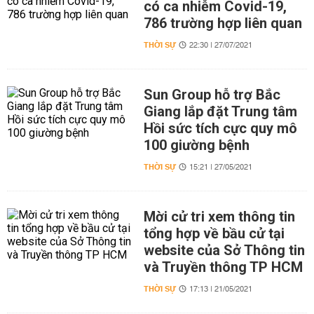
có ca nhiễm Covid-19,
786 trường hợp liên quan
THỜI SỰ
22:30 | 27/07/2021
Sun Group hỗ trợ Bắc
Giang lắp đặt Trung tâm
Hồi sức tích cực quy mô
100 giường bệnh
THỜI SỰ
15:21 | 27/05/2021
Mời cử tri xem thông tin
tổng hợp về bầu cử tại
website của Sở Thông tin
và Truyền thông TP HCM
THỜI SỰ
17:13 | 21/05/2021