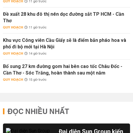
QUY HOẠCH
11 giờ trước
Đề xuất 28 khu đô thị nén dọc đường sắt TP HCM - Cần
Thơ
QUY HOẠCH
11 giờ trước
Khu vực Công viên Cầu Giấy sẽ là điểm bắn pháo hoa và
phố đi bộ mới tại Hà Nội
QUY HOẠCH
14 giờ trước
Bổ sung 27 km đường gom hai bên cao tốc Châu Đốc -
Cần Thơ - Sóc Trăng, hoàn thành sau một năm
QUY HOẠCH
15 giờ trước
ĐỌC NHIỀU NHẤT
Đại diện Sun Group kiến