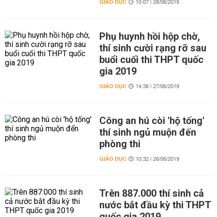
GIÁO DỤC
10:07 | 28/06/2019
Phụ huynh hồi hộp chờ,
thí sinh cười rạng rỡ sau
buổi cuối thi THPT quốc
gia 2019
GIÁO DỤC
14:36 | 27/06/2019
Công an hú còi 'hộ tống'
thí sinh ngủ muộn đến
phòng thi
GIÁO DỤC
10:32 | 26/06/2019
Trên 887.000 thí sinh cả
nước bắt đầu kỳ thi THPT
quốc gia 2019