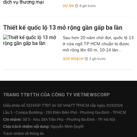
DỰ ÁN
8 giờ trước
Thiết kế quốc lộ 13 mở rộng gần gấp ba lần
Sau hơn 20 năm chờ đợi, quốc lộ 13
ở cửa ngõ TP HCM chuẩn bị được
mở rộng lên 60 m, 10-14 làn...
QUY HOẠCH
3 giờ trước
TRANG TTĐTTH CỦA CÔNG TY VIETNEWSCORP
Giấy phép số 3324/GP-TTĐT do Sở VH&TT TPHCM cấp ngày 20/3/2026
Lầu 5 - Compa Building - 293 Điện Biên Phủ - Phường Gia Định - TP.HCM
Chi nhánh:
Số 5 - Khu 38A Trần Phú - Phường Ba Đình - TP. Hà Nội
Chịu trách nhiệm nội dung:
Nguyễn Minh Quyết
Trách nhiệm về thông tin