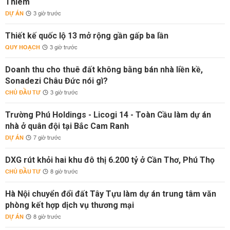
Thiêm
DỰ ÁN
3 giờ trước
Thiết kế quốc lộ 13 mở rộng gần gấp ba lần
QUY HOẠCH
3 giờ trước
Doanh thu cho thuê đất không bằng bán nhà liền kề,
Sonadezi Châu Đức nói gì?
CHỦ ĐẦU TƯ
3 giờ trước
Trường Phú Holdings - Licogi 14 - Toàn Cầu làm dự án
nhà ở quân đội tại Bắc Cam Ranh
DỰ ÁN
7 giờ trước
DXG rút khỏi hai khu đô thị 6.200 tỷ ở Cần Thơ, Phú Thọ
CHỦ ĐẦU TƯ
8 giờ trước
Hà Nội chuyển đổi đất Tây Tựu làm dự án trung tâm văn
phòng kết hợp dịch vụ thương mại
DỰ ÁN
8 giờ trước