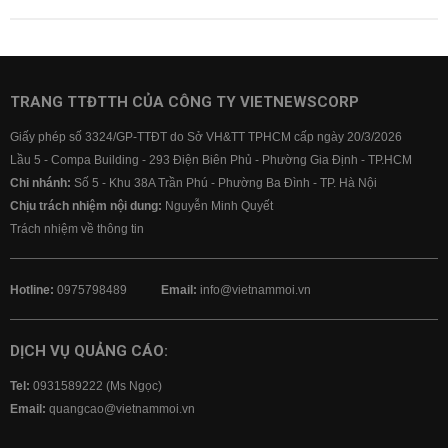
TRANG TTĐTTH CỦA CÔNG TY VIETNEWSCORP
Giấy phép số 3324/GP-TTĐT do Sở VH&TT TPHCM cấp ngày 20/3/2026
Lầu 5 - Compa Building - 293 Điện Biên Phủ - Phường Gia Định - TP.HCM
Chi nhánh:
Số 5 - Khu 38A Trần Phú - Phường Ba Đình - TP. Hà Nội
Chịu trách nhiệm nội dung:
Nguyễn Minh Quyết
Trách nhiệm về thông tin
Hotline:
0975798489
Email:
info@vietnammoi.vn
DỊCH VỤ QUẢNG CÁO:
Tel:
0931589222 (Ms Ngọc)
Email:
quangcao@vietnammoi.vn