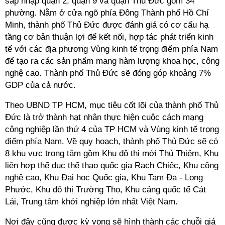
sáp nhập quận 2, quận 9 và quận Thủ Đức gồm 34
phường. Nằm ở cửa ngõ phía Đông Thành phố Hồ Chí
Minh, thành phố Thủ Đức được đánh giá có cơ cấu hạ
tầng cơ bản thuận lợi để kết nối, hợp tác phát triển kinh
tế với các địa phương Vùng kinh tế trọng điểm phía Nam
để tạo ra các sản phẩm mang hàm lượng khoa học, công
nghệ cao. Thành phố Thủ Đức sẽ đóng góp khoảng 7%
GDP của cả nước.
Theo UBND TP HCM, mục tiêu cốt lõi của thành phố Thủ
Đức là trở thành hạt nhân thực hiện cuộc cách mạng
công nghiệp lần thứ 4 của TP HCM và Vùng kinh tế trọng
điểm phía Nam. Về quy hoạch, thành phố Thủ Đức sẽ có
8 khu vực trọng tâm gồm Khu đô thị mới Thủ Thiêm, Khu
liên hợp thể dục thể thao quốc gia Rạch Chiếc, Khu công
nghệ cao, Khu Đại học Quốc gia, Khu Tam Đa - Long
Phước, Khu đô thị Trường Thọ, Khu cảng quốc tế Cát
Lái, Trung tâm khởi nghiệp lớn nhất Việt Nam.
Nơi đây cũng được kỳ vọng sẽ hình thành các chuỗi giá