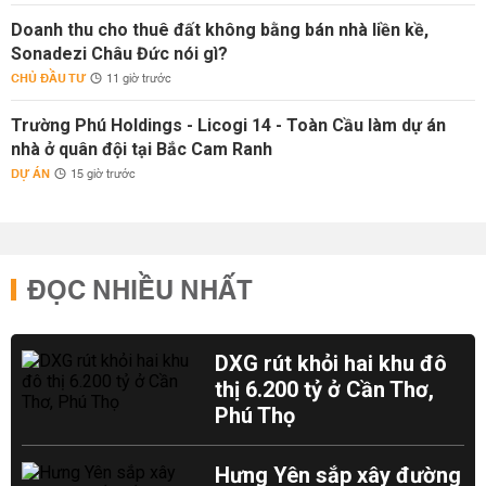
Doanh thu cho thuê đất không bằng bán nhà liền kề,
Sonadezi Châu Đức nói gì?
CHỦ ĐẦU TƯ
11 giờ trước
Trường Phú Holdings - Licogi 14 - Toàn Cầu làm dự án
nhà ở quân đội tại Bắc Cam Ranh
DỰ ÁN
15 giờ trước
ĐỌC NHIỀU NHẤT
DXG rút khỏi hai khu đô
thị 6.200 tỷ ở Cần Thơ,
Phú Thọ
Hưng Yên sắp xây đường