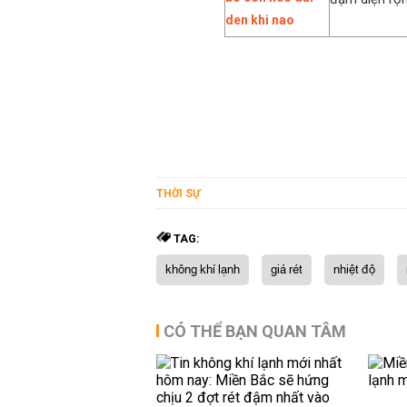
THỜI SỰ
TAG:
không khí lạnh
giá rét
nhiệt độ
CÓ THỂ BẠN QUAN TÂM