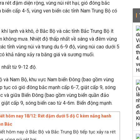
ra rét đậm diện rộng, vùng núi rét hại; gió đông bắc
en biển cấp 4-5, vùng ven biển các tỉnh Nam Trung Bộ có
khí lạnh và khô, ở Bắc Bộ và các tỉnh Bắc Trung Bộ ít
êm không mưa. Nhiệt độ thấp nhất về sáng và đêm vùng
c tỉnh vùng núi và trung du 6-9 độ, vùng núi cao dưới 5
 có khả năng xảy ra băng giá và sương muối.
 nhất từ 9-12 độ.
Bộ và Nam Bộ, khu vực Nam biển Đông (bao gồm vùng
p tục có gió đông bắc mạnh cấp 6-7, giật cấp 9, sóng
ắc và giữa Biển Đông (bao gồm vùng biển quần đảo
 giật cấp 9, sóng biển cao từ 4-6m. Biển động mạnh.
tiết hôm nay 18/12: Rét đậm dưới 5 độ C kèm nắng hanh
ền Bắc
tiết hôm nay ở Bắc Bộ và Bắc Trung Bộ tiếp tục xảy ra rét
 vùng núi rét hại, ...