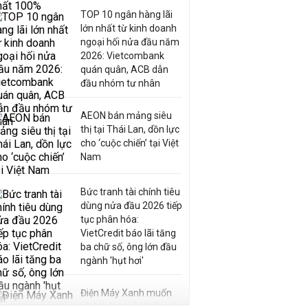
TOP 10 ngân hàng lãi
lớn nhất từ kinh doanh
ngoại hối nửa đầu năm
2026: Vietcombank
quán quân, ACB dẫn
đầu nhóm tư nhân
AEON bán mảng siêu
thị tại Thái Lan, dồn lực
cho ‘cuộc chiến’ tại Việt
Nam
Bức tranh tài chính tiêu
dùng nửa đầu 2026 tiếp
tục phân hóa:
VietCredit báo lãi tăng
ba chữ số, ông lớn đầu
ngành 'hụt hơi'
Điện Máy Xanh muốn
phát hành cổ phiếu với