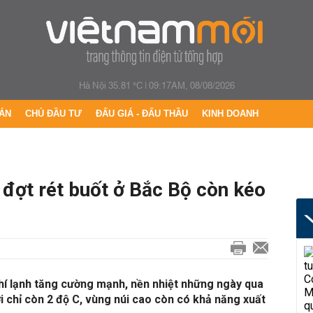
Hà Nội 35.81 °C
|
09:17AM, 08/08/2026
ÁN
CHỦ ĐẦU TƯ
ĐẤU GIÁ - ĐẤU THẦU
KINH DOANH
, đợt rét buốt ở Bắc Bộ còn kéo
í lạnh tăng cường mạnh, nền nhiệt những ngày qua
i chỉ còn 2 độ C, vùng núi cao còn có khả năng xuất