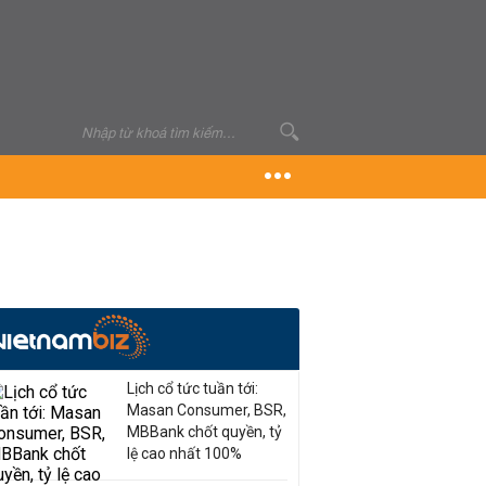
Lịch cổ tức tuần tới:
Masan Consumer, BSR,
MBBank chốt quyền, tỷ
lệ cao nhất 100%