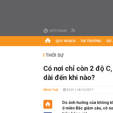
0975798489
QUY HOẠCH
THỊ TRƯỜNG
DỰ 
THỜI SỰ
Có nơi chỉ còn 2 độ C
dài đến khi nào?
Minh Tuệ
03:01 | 18/12/2017
Do ảnh hưởng của không kh
ở miền Bắc giảm sâu, có nơ