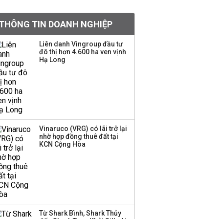
tỷ lệ 1:1 để tăng thanh
khoản
THÔNG TIN DOANH NGHIỆP
Sau nhịp điều chỉnh
Liên danh Vingroup đầu tư
đô thị hơn 4.600 ha ven vịnh
mạnh, CTCK nhìn thấy
Hạ Long
cơ hội ở nhóm cổ phiếu
nào?
Một thương hiệu thời
trang Việt đóng cửa
sau 5 năm hoạt động,
thanh lý toàn bộ cửa
Vinaruco (VRG) có lãi trở lại
nhờ hợp đồng thuê đất tại
hàng
KCN Cộng Hòa
DatVietVAC lãi sau thuế
135 tỷ đồng nửa đầu
năm, dồn 6 concert vào
cuối năm
Từ Shark Bình, Shark Thủy
Công ty 100 tỷ của