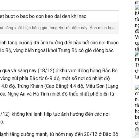
hả năng xuất hiện băng giá trong đợt rét đậm này. Ảnh minh họa
lạnh tăng cường đã ảnh hưởng đến hầu hết các nơi thuộc
c Bộ, vùng biển ngoài khơi Trung Bộ có gió đông bắc
m qua và sáng nay (18/12) ở khu vực đồng bằng Bắc Bộ
 vùng núi phía Bắc từ 6-9 độ, một số nơi có nhiệt độ
) 4.0 độ, Trùng Khánh (Cao Bằng) 4.4 độ, Mẫu Sơn (Lạng
óa, Nghệ An và Hà Tĩnh nhiệt độ thấp nhất phổ biến từ
12), không khí lạnh tiếp tục ảnh hưởng đến các nơi
ộ.
 lạnh tăng cường mạnh, từ hôm nay đến 20/12 ở Bắc Bộ