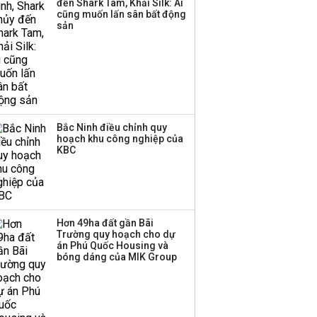
đến Shark Tam, Khải Silk: Ai
Huấn Hoa Hồng bỗng
cũng muốn lấn sân bất động
dưng ‘biến mất’, một
sản
công ty khác đã giải thể
Bắc Ninh điều chỉnh quy
hoạch khu công nghiệp của
KBC
Hơn 49ha đất gần Bãi
Trường quy hoạch cho dự
án Phú Quốc Housing và
bóng dáng của MIK Group