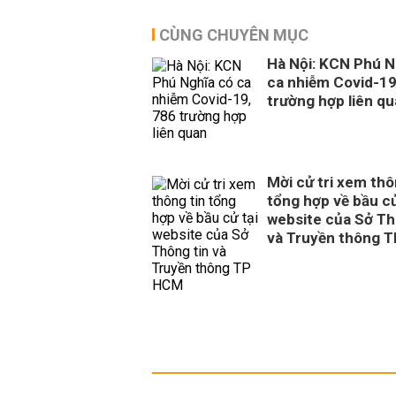
CÙNG CHUYÊN MỤC
Hà Nội: KCN Phú N
ca nhiễm Covid-19
trường hợp liên q
Mời cử tri xem thô
tổng hợp về bầu cử
website của Sở Th
và Truyền thông 